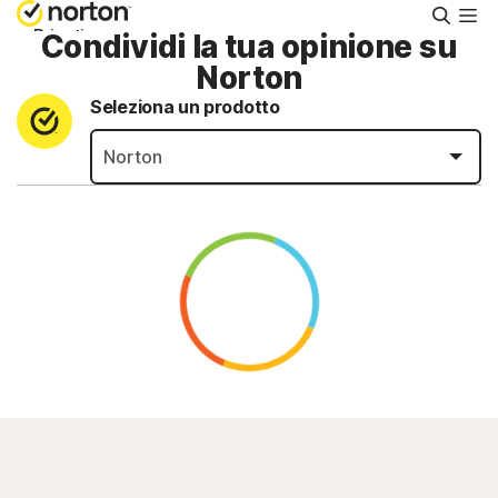
Cerca
Privati
Condividi la tua opinione su
Norton
Seleziona un prodotto
Piccole aziende
Supporto
Provalo gratis
Italia
Accedi