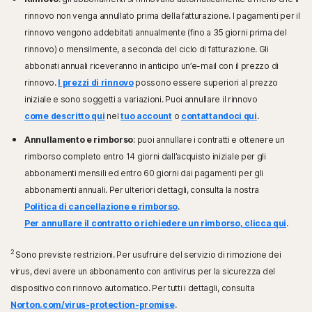
rinnovo non venga annullato prima della fatturazione. I pagamenti per il
rinnovo vengono addebitati annualmente (fino a 35 giorni prima del
rinnovo) o mensilmente, a seconda del ciclo di fatturazione. Gli
abbonati annuali riceveranno in anticipo un’e-mail con il prezzo di
rinnovo.
I prezzi di rinnovo
possono essere superiori al prezzo
iniziale e sono soggetti a variazioni. Puoi annullare il rinnovo
come descritto qui
nel
tuo account
o
contattandoci qui
.
Annullamento e rimborso
: puoi annullare i contratti e ottenere un
rimborso completo entro 14 giorni dall’acquisto iniziale per gli
abbonamenti mensili ed entro 60 giorni dai pagamenti per gli
abbonamenti annuali. Per ulteriori dettagli, consulta la nostra
Politica di cancellazione e rimborso
.
Per annullare il contratto o richiedere un rimborso, clicca qui
.
2
Sono previste restrizioni. Per usufruire del servizio di rimozione dei
virus, devi avere un abbonamento con antivirus per la sicurezza del
dispositivo con rinnovo automatico. Per tutti i dettagli, consulta
Norton.com/virus-protection-promise
.