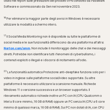
citato nel report sulle prestazioni dei prodotti VPN condotto da PassMark
Software e commissionato da Gen nel novembre 2023.
16
Per eliminare la maggior parte degli avvisi in Windows è necessario
utilizzare la modalità a schermo intero.
17
Il Social Media Monitoring non è disponibile su tutte le piattaforme di
social media e le sue funzionalità differiscono da una piattaforma all'altra:
Norton.com/smm
. Non include il monitoraggio delle chat e dei messaggi
diretti. Potrebbe non identificare tutti i fenomeni di cyberbullismo, i
contenuti espliciti o illegali e i discorsi di incitamento all'odio.
23
La funzionalità automatica Protezione anti-deepfake funziona solo per i
video in inglese sulle piattaforme social/video supportate. Su altre
piattaforme è necessario utilizzare la scansione manuale. Richiede
Windows 11 o versione successiva e un browser supportato. Il
rilevamento automatico richiede inoltre un PC con IA (CPU Qualcomm o
Intel a 8 core minimo, 16 GB di RAM) oppure un PC senza IA (CPU a 6 core
minimo di qualsiasi marca, 16 GB di RAM). Sui PC non dotati di IA, con CPU