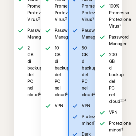
Promessa
Promessa
Promessa
100%
Protezione
Protezione
Protezione
Promessa
2
2
2
Virus
Virus
Virus
Protezione
2
Virus
Password
Password
Password
Manager
Manager
Manager
Password
Manager
2
10
50
GB
GB
GB
200
di
di
di
GB
backup
backup
backup
di
del
del
del
backup
PC
PC
PC
del
nel
nel
nel
PC
‡‡,4
‡‡,4
‡‡,4
cloud
cloud
cloud
nel
‡‡,4
cloud
VPN
VPN
VPN
Protezione
‡
minori
Protezione
‡
minori
Dark