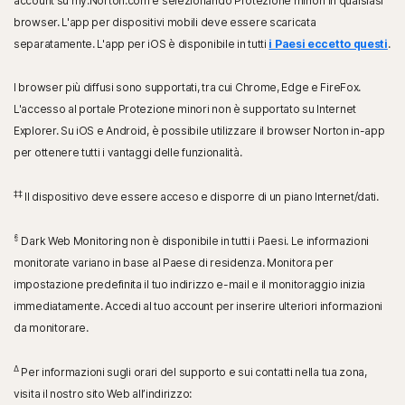
account su my.Norton.com e selezionando Protezione minori in qualsiasi
browser. L'app per dispositivi mobili deve essere scaricata
separatamente. L'app per iOS è disponibile in tutti
i Paesi eccetto questi
.
I browser più diffusi sono supportati, tra cui Chrome, Edge e FireFox.
L'accesso al portale Protezione minori non è supportato su Internet
Explorer. Su iOS e Android, è possibile utilizzare il browser Norton in-app
per ottenere tutti i vantaggi delle funzionalità.
‡‡
Il dispositivo deve essere acceso e disporre di un piano Internet/dati.
§
Dark Web Monitoring non è disponibile in tutti i Paesi. Le informazioni
monitorate variano in base al Paese di residenza. Monitora per
impostazione predefinita il tuo indirizzo e-mail e il monitoraggio inizia
immediatamente. Accedi al tuo account per inserire ulteriori informazioni
da monitorare.
Δ
Per informazioni sugli orari del supporto e sui contatti nella tua zona,
visita il nostro sito Web all’indirizzo: