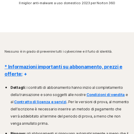
Il miglior anti-malware a uso domestico 2023 per Norton 360
Nessuno è in grado di prevenire tutti i cybercrime e il furto di identità.
* Informazioni importanti su abbonamento, prezzi e
offerte:
Dettagli
: i contratti di abbonamento hanno inizio al completamento
della transazione e sono soggetti alle nostre
Condizioni di vendita
e
al
Contratto di licenza e servizi
. Per le versioni di prova, al momento
dell’iscrizione è necessario inserire un metodo di pagamento che
verrà addebitato al termine del periodo di prova, a meno che non
venga annullato prima.
Rinnovo
: gli abbonamenti si rinnovano automaticamente a meno che il