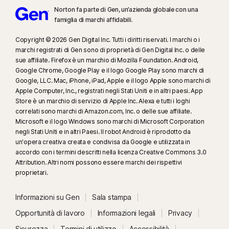
Norton fa parte di Gen, un’azienda globale con una
famiglia di marchi affidabili.
Copyright © 2026 Gen Digital Inc. Tutti i diritti riservati. I marchi o i
marchi registrati di Gen sono di proprietà di Gen Digital Inc. o delle
sue affiliate. Firefox è un marchio di Mozilla Foundation. Android,
Google Chrome, Google Play e il logo Google Play sono marchi di
Google, LLC. Mac, iPhone, iPad, Apple e il logo Apple sono marchi di
Apple Computer, Inc., registrati negli Stati Uniti e in altri paesi. App
Store è un marchio di servizio di Apple Inc. Alexa e tutti i loghi
correlati sono marchi di Amazon.com, Inc. o delle sue affiliate.
Microsoft e il logo Windows sono marchi di Microsoft Corporation
negli Stati Uniti e in altri Paesi. Il robot Android è riprodotto da
un'opera creativa creata e condivisa da Google e utilizzata in
accordo con i termini descritti nella licenza Creative Commons 3.0
Attribution. Altri nomi possono essere marchi dei rispettivi
proprietari.
Informazioni su Gen
Sala stampa
Opportunità di lavoro
Informazioni legali
Privacy
Sicurezza
Termini di utilizzo
Accessibilità