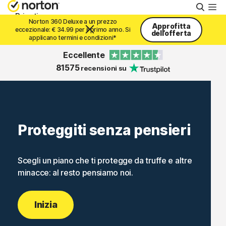
Cerca
Privati
Norton 360 Deluxe a un prezzo
Approfitta
eccezionale: € 34.99 per il primo anno. Si
dell’offerta
applicano termini e condizioni*
Piccole aziende
Eccellente
81575
recensioni su
Supporto
Provalo gratis
Proteggiti senza pensieri
Italia
Scegli un piano che ti protegge da truffe e altre
minacce: al resto pensiamo noi.
Accedi
Inizia