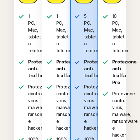
1
1
5
10
PC,
PC,
PC,
PC,
Mac,
Mac,
Mac,
Mac,
tablet
tablet
tablet
tablet
o
o
o
o
telefono
telefono
telefoni
telefoni
Protezione
Protezione
Protezione
Protezione
anti-
anti-
anti-
anti-
truffa
truffa
truffa
truffa
Pro
Protezione
Protezione
Protezione
contro
contro
contro
Protezione
virus,
virus,
virus,
contro
malware,
malware,
malware,
virus,
ransomware
ransomware
ransomware
malware,
e
e
e
ransomware
hacker
hacker
hacker
e
hacker
100%
100%
100%