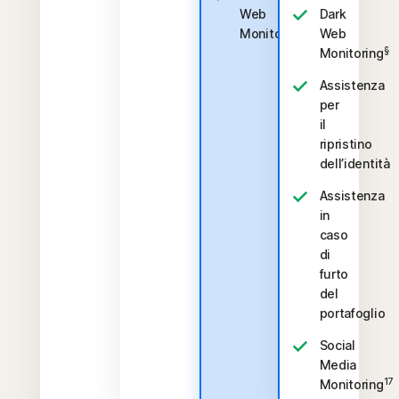
Web
Dark
§
Monitoring
Web
§
Monitoring
Assistenza
per
il
ripristino
dell’identità
Assistenza
in
caso
di
furto
del
portafoglio
Social
Media
17
Monitoring