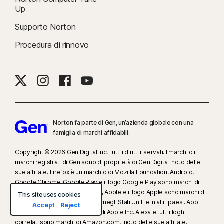
Up
Supporto Norton
Procedura di rinnovo
Norton fa parte di Gen, un’azienda globale con una
famiglia di marchi affidabili.
Copyright © 2026 Gen Digital Inc. Tutti i diritti riservati. I marchi o i
marchi registrati di Gen sono di proprietà di Gen Digital Inc. o delle
sue affiliate. Firefox è un marchio di Mozilla Foundation. Android,
Google Chrome, Google Play e il logo Google Play sono marchi di
Google, LLC. Mac, iPhone, iPad, Apple e il logo Apple sono marchi di
This site uses cookies
Apple Computer, Inc., registrati negli Stati Uniti e in altri paesi. App
Accept
Reject
Store è un marchio di servizio di Apple Inc. Alexa e tutti i loghi
correlati sono marchi di Amazon.com, Inc. o delle sue affiliate.