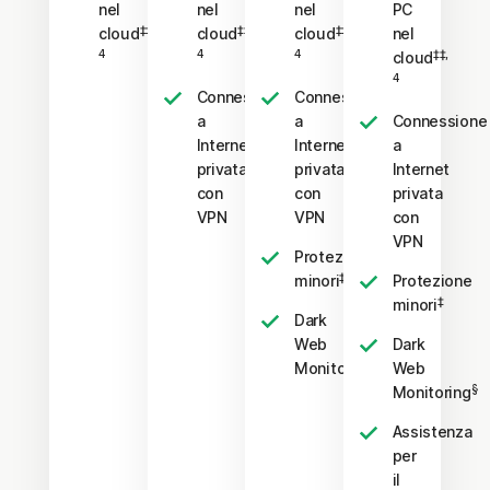
nel
nel
nel
PC
‡‡,
‡‡,
‡‡,
cloud
cloud
cloud
nel
4
4
4
‡‡,
cloud
4
Connessione
Connessione
a
a
Connessione
Internet
Internet
a
privata
privata
Internet
con
con
privata
VPN
VPN
con
VPN
Protezione
‡
minori
Protezione
‡
minori
Dark
Web
Dark
§
Monitoring
Web
§
Monitoring
Assistenza
per
il