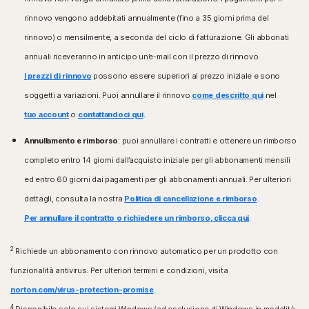
Pack 1 (SP 1) o versione successiva con supporto di
Sistemi operativi Android™
SHA2
rinnovo vengono addebitati annualmente (fino a 35 giorni prima del
Android 10.0 o versione successiva. Deve essere
rinnovo) o mensilmente, a seconda del ciclo di fatturazione. Gli abbonati
installata l’app Google Play.
Sistemi operativi Mac®
Google TV con sistema operativo Android TV 10.0 o
annuali riceveranno in anticipo un’e-mail con il prezzo di rinnovo.
MacOS 10.13 o versione successiva.
versione successiva.
Funzionalità non supportate: Backup nel cloud Norton,
I prezzi di rinnovo
possono essere superiori al prezzo iniziale e sono
Protezione minori Norton e Norton SafeCam
Sistemi operativi iOS
soggetti a variazioni. Puoi annullare il rinnovo
come descritto qui
nel
iPhone o iPad con la versione attuale e le due versioni
tuo account
o
contattandoci qui
.
Sistemi operativi Android™
precedenti di Apple® iOS.
Android 10.0 o versione successiva. Deve essere
Apple TV con la versione attuale e la versione
Annullamento e rimborso
: puoi annullare i contratti e ottenere un rimborso
installata l’app Google Play. Modalità multiutente non
precedente di Apple® tvOS.
completo entro 14 giorni dall’acquisto iniziale per gli abbonamenti mensili
supportata.
ColorOS 7.1 o versione successiva. Deve essere
ed entro 60 giorni dai pagamenti per gli abbonamenti annuali. Per ulteriori
Sistemi operativi Fire OS
installata l’app Google Play.
Dispositivo Amazon Fire TV con Fire OS 8 e versioni
dettagli, consulta la nostra
Politica di cancellazione e rimborso
.
successive.
Sistemi operativi iOS
Per annullare il contratto o richiedere un rimborso, clicca qui
.
iPhone o iPad con la versione attuale e le due versioni
Estensione del browser
di Apple® iOS precedenti.
2
Richiede un abbonamento con rinnovo automatico per un prodotto con
Google Chrome
Microsoft Edge per Windows
funzionalità antivirus. Per ulteriori termini e condizioni, visita
Mozilla Firefox
norton.com/virus-protection-promise
.
4