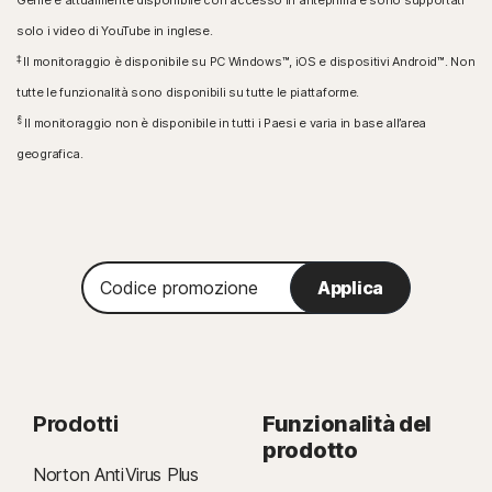
Genie è attualmente disponibile con accesso in anteprima e sono supportati
solo i video di YouTube in inglese.
‡
Il monitoraggio è disponibile su PC Windows™, iOS e dispositivi Android™. Non
tutte le funzionalità sono disponibili su tutte le piattaforme.
§
Il monitoraggio non è disponibile in tutti i Paesi e varia in base all’area
geografica.
Codice
Applica
promozione
Prodotti
Funzionalità del
prodotto
Norton AntiVirus Plus