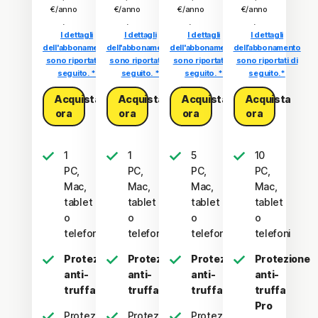
€/anno
€/anno
€/anno
€/anno
.
.
.
.
I dettagli
I dettagli
I dettagli
I dettagli
dell'abbonamento
dell'abbonamento
dell'abbonamento
dell’abbonamento
sono riportati di
sono riportati di
sono riportati di
sono riportati di
seguito. *
seguito. *
seguito. *
seguito.*
Acquista
Acquista
Acquista
Acquista
ora
ora
ora
ora
1
1
5
10
PC,
PC,
PC,
PC,
Mac,
Mac,
Mac,
Mac,
tablet
tablet
tablet
tablet
o
o
o
o
telefono
telefono
telefoni
telefoni
Protezione
Protezione
Protezione
Protezione
anti-
anti-
anti-
anti-
truffa
truffa
truffa
truffa
Pro
Protezione
Protezione
Protezione