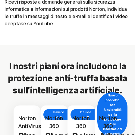
Ricevi risposte a domande generali sulla sicurezza
informatica e informazioni sui prodotti Norton, individua
le truffe in messaggi di testo e e-mail e identifica i video
deepfake su YouTube.
I nostri piani ora includono la
protezione anti-truffa basata
sull’intelligenza artificiale.
Nuovo
prodotto
con
funzionalità
Include
Include
per la
Norton
Norton
VPN
Norton
VPN
Norton
protezione
delle
AntiVirus
360
360
360
informazioni
personali.