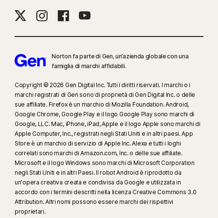
Norton fa parte di Gen, un’azienda globale con una
famiglia di marchi affidabili.
Copyright © 2026 Gen Digital Inc. Tutti i diritti riservati. I marchi o i
marchi registrati di Gen sono di proprietà di Gen Digital Inc. o delle
sue affiliate. Firefox è un marchio di Mozilla Foundation. Android,
Google Chrome, Google Play e il logo Google Play sono marchi di
Google, LLC. Mac, iPhone, iPad, Apple e il logo Apple sono marchi di
Apple Computer, Inc., registrati negli Stati Uniti e in altri paesi. App
Store è un marchio di servizio di Apple Inc. Alexa e tutti i loghi
correlati sono marchi di Amazon.com, Inc. o delle sue affiliate.
Microsoft e il logo Windows sono marchi di Microsoft Corporation
negli Stati Uniti e in altri Paesi. Il robot Android è riprodotto da
un'opera creativa creata e condivisa da Google e utilizzata in
accordo con i termini descritti nella licenza Creative Commons 3.0
Attribution. Altri nomi possono essere marchi dei rispettivi
proprietari.