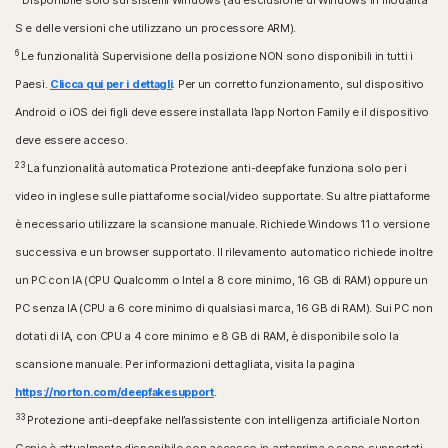
Disponibile solo sui sistemi Windows (ad esclusione di Windows in modalità
S e delle versioni che utilizzano un processore ARM).
6
Le funzionalità Supervisione della posizione NON sono disponibili in tutti i
Paesi.
Clicca qui per i dettagli
. Per un corretto funzionamento, sul dispositivo
Android o iOS dei figli deve essere installata l’app Norton Family e il dispositivo
deve essere acceso.
23
La funzionalità automatica Protezione anti-deepfake funziona solo per i
video in inglese sulle piattaforme social/video supportate. Su altre piattaforme
è necessario utilizzare la scansione manuale. Richiede Windows 11 o versione
successiva e un browser supportato. Il rilevamento automatico richiede inoltre
un PC con IA (CPU Qualcomm o Intel a 8 core minimo, 16 GB di RAM) oppure un
PC senza IA (CPU a 6 core minimo di qualsiasi marca, 16 GB di RAM). Sui PC non
dotati di IA, con CPU a 4 core minimo e 8 GB di RAM, è disponibile solo la
scansione manuale. Per informazioni dettagliata, visita la pagina
https://norton.com/deepfakesupport
.
33
Protezione anti-deepfake nell’assistente con intelligenza artificiale Norton