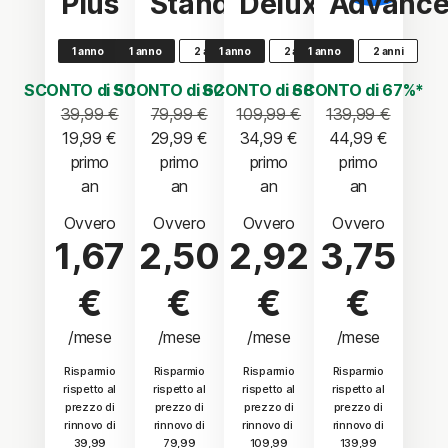
Plus
Standard
Deluxe
Advanc
1 anno
1 anno
2 anni
1 anno
2 anni
1 anno
2 anni
SCONTO di 50%*
SCONTO di 62%*
SCONTO di 68%*
SCONTO di 67%*
39,99 €
79,99 €
109,99 €
139,99 €
19,99 €
29,99 €
34,99 €
44,99 €
 primo 
 primo 
 primo 
 primo 
an
an
an
an
Ovvero
Ovvero
Ovvero
Ovvero
1,67
2,50
2,92
3,75
€
€
€
€
/mese
/mese
/mese
/mese
Risparmio
Risparmio
Risparmio
Risparmio
rispetto al
rispetto al
rispetto al
rispetto al
prezzo di
prezzo di
prezzo di
prezzo di
rinnovo di
rinnovo di
rinnovo di
rinnovo di
39,99
79,99
109,99
139,99