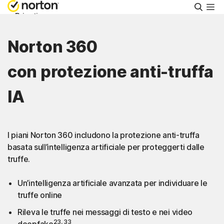
Cerca
Privati
Norton 360
Piccole aziende
con protezione anti-truffa
Supporto
IA
Provalo gratis
I piani Norton 360 includono la protezione anti-truffa
Italia
basata sull’intelligenza artificiale per proteggerti dalle
truffe.
Accedi
Un’intelligenza artificiale avanzata per individuare le
truffe online
Rileva le truffe nei messaggi di testo e nei video
23, 33