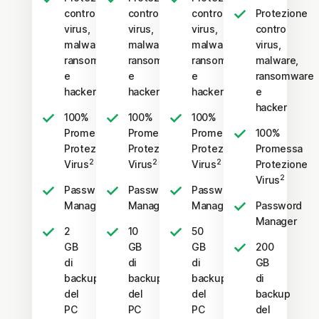
contro
contro
contro
Protezione
virus,
virus,
virus,
contro
malware,
malware,
malware,
virus,
ransomware
ransomware
ransomware
malware,
e
e
e
ransomware
hacker
hacker
hacker
e
hacker
100%
100%
100%
Promessa
Promessa
Promessa
100%
Protezione
Protezione
Protezione
Promessa
2
2
2
Virus
Virus
Virus
Protezione
2
Virus
Password
Password
Password
Manager
Manager
Manager
Password
Manager
2
10
50
GB
GB
GB
200
di
di
di
GB
backup
backup
backup
di
del
del
del
backup
PC
PC
PC
del