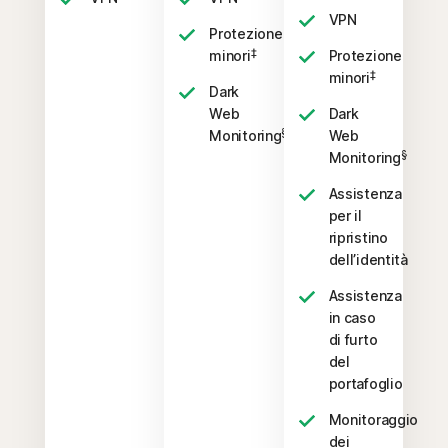
VPN
Protezione
‡
minori
Protezione
‡
minori
Dark
Web
Dark
§
Monitoring
Web
§
Monitoring
Assistenza
per il
ripristino
dell’identità
Assistenza
in caso
di furto
del
portafoglio
Monitoraggio
dei