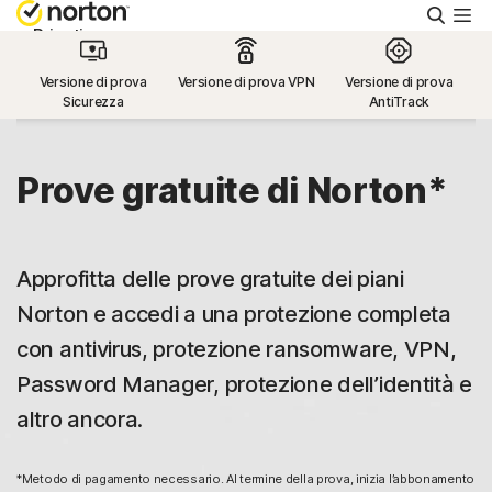
Cerca
Privati
Versione di prova
Versione di prova VPN
Versione di prova
Sicurezza
AntiTrack
Piccole aziende
Supporto
Prove gratuite di Norton*
Provalo gratis
Approfitta delle prove gratuite dei piani
Norton e accedi a una protezione completa
Italia
con antivirus, protezione ransomware, VPN,
Password Manager, protezione dell’identità e
Accedi
altro ancora.
*Metodo di pagamento necessario. Al termine della prova, inizia l’abbonamento