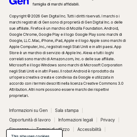
Norton.com/smm
. Non include il monitoraggio delle chat e dei messaggi
famiglia di marchi affidabili.
diretti. Potrebbe non identificare tutti i fenomeni di cyberbullismo, i
Copyright © 2026 Gen Digital Inc. Tutti i diritti riservati. I marchi o i
contenuti espliciti o illegali e i discorsi di incitamento all'odio.
marchi registrati di Gen sono di proprietà di Gen Digital Inc. o delle
sue affiliate. Firefox è un marchio di Mozilla Foundation. Android,
23
La funzionalità automatica Protezione anti-deepfake funziona solo per i
Google Chrome, Google Play e il logo Google Play sono marchi di
video in inglese sulle piattaforme social/video supportate. Su altre
Google, LLC. Mac, iPhone, iPad, Apple e il logo Apple sono marchi di
Apple Computer, Inc., registrati negli Stati Uniti e in altri paesi. App
piattaforme è necessario utilizzare la scansione manuale. Richiede
Store è un marchio di servizio di Apple Inc. Alexa e tutti i loghi
Windows 11 o versione successiva e un browser supportato. Il
correlati sono marchi di Amazon.com, Inc. o delle sue affiliate.
rilevamento automatico richiede inoltre un PC con IA (CPU Qualcomm o
Microsoft e il logo Windows sono marchi di Microsoft Corporation
Intel a 8 core minimo, 16 GB di RAM) oppure un PC senza IA (CPU a 6 core
negli Stati Uniti e in altri Paesi. Il robot Android è riprodotto da
minimo di qualsiasi marca, 16 GB di RAM). Sui PC non dotati di IA, con CPU
un'opera creativa creata e condivisa da Google e utilizzata in
accordo con i termini descritti nella licenza Creative Commons 3.0
a 4 core minimo e 8 GB di RAM, è disponibile solo la scansione manuale.
Attribution. Altri nomi possono essere marchi dei rispettivi
Per informazioni dettagliata, visita la pagina
proprietari.
Norton.com/deepfakesupport
.
Informazioni su Gen
Sala stampa
33
Protezione anti-deepfake nell’assistente con intelligenza artificiale
Opportunità di lavoro
Informazioni legali
Privacy
Norton Genie è attualmente disponibile con accesso in anteprima e sono
supportati solo i video di YouTube in inglese.
Sicurezza
Termini di utilizzo
Accessibilità
This site uses cookies