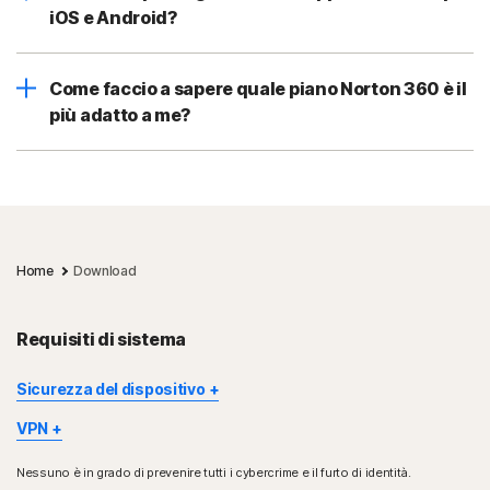
iOS e Android?
Come faccio a sapere quale piano Norton 360 è il
più adatto a me?
Home
Download
Requisiti di sistema
Sicurezza del dispositivo
Non tutte le funzionalità sono disponibili su tutti i dispositivi e
VPN
tutte le piattaforme.
Norton VPN è disponibile per PC Windows™, Mac®, dispositivi
Protezione minori Norton, Backup nel cloud Norton e Norton
Nessuno è in grado di prevenire tutti i cybercrime e il furto di identità.
iOS, Android™, Google TV e Apple TV. Il supporto per Windows