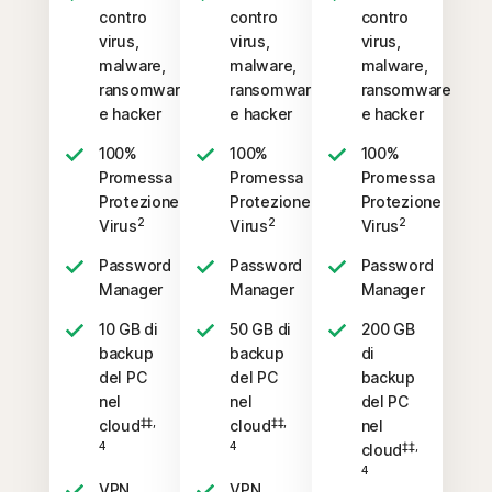
contro
contro
contro
virus,
virus,
virus,
malware,
malware,
malware,
ransomware
ransomware
ransomware
e hacker
e hacker
e hacker
100%
100%
100%
Promessa
Promessa
Promessa
Protezione
Protezione
Protezione
2
2
2
Virus
Virus
Virus
Password
Password
Password
Manager
Manager
Manager
10 GB di
50 GB di
200 GB
backup
backup
di
del PC
del PC
backup
nel
nel
del PC
‡‡,
‡‡,
cloud
cloud
nel
4
4
‡‡,
cloud
4
VPN
VPN