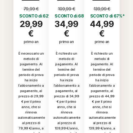
79,99 €
109,99 €
139,99 €
SCONTO di 62%*
SCONTO di 68%*
SCONTO di 67%*
29,99
34,99
44,99
€
€
€
primo an
primo an
primo an
È necessario un
È richiesto un
È richiesto un
metodo di
metodo di
metodo di
pagamento. Al
pagamento. Al
pagamento. Al
termine del
termine del
termine del
periodo di prova
periodo di prova
periodo di prova
ha inizio
ha inizio
ha inizio
l’abbonamento a
l’abbonamento a
l’abbonamento a
pagamento, al
pagamento, al
pagamento, al
prezzo di 29,99
prezzo di 34,99
prezzo di 44,99
€ per il primo
€ per il primo
€ per il primo
anno, che si
anno, che si
anno, che si
rinnova
rinnova
rinnova
automaticamente
automaticamente
automaticamente
al prezzo di
al prezzo di
al prezzo di
79,99 €/anno, a
109,99 €/anno,
139,99 €/anno, a