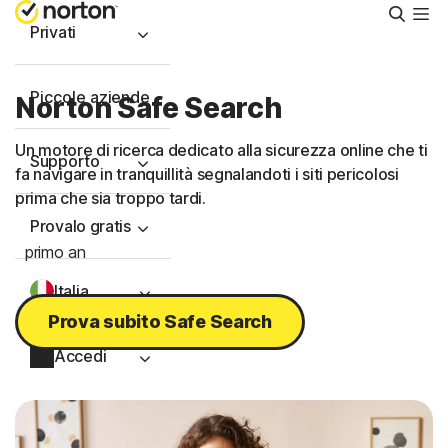
Cerca
Privati
Piccole aziende
Norton Safe Search
Un motore di ricerca dedicato alla sicurezza online che ti
Supporto
fa navigare in tranquillità segnalandoti i siti pericolosi
prima che sia troppo tardi.
Provalo gratis
primo an
Italia
Prova subito Safe Search
Accedi