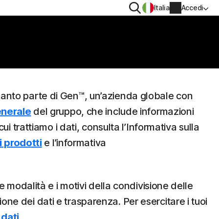
Cerca
Italia
Accedi
TIVO
PRIVACY
Norton VPN
Norton AntiTrack
Informazioni account
quanto parte di Gen™, un’azienda globale con
enerale
del gruppo, che include informazioni
Informazioni di fatturazione
 iOS™
ui trattiamo i dati, consulta l’Informativa sulla
Rinnova
i prodotti
e l’informativa
Cronologia ordini
e modalità e i motivi della condivisione delle
Immetti la chiave prodotto
zione dei dati e trasparenza. Per esercitare i tuoi
 dati
.