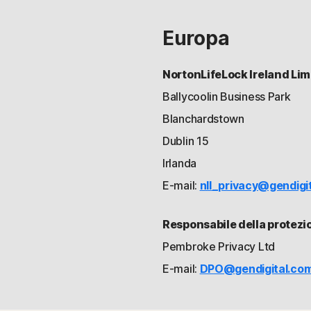
Europa
NortonLifeLock Ireland Lim
Ballycoolin Business Park
Blanchardstown
Dublin 15
Irlanda
E-mail:
nll_privacy@gendigi
Responsabile della protezi
Pembroke Privacy Ltd
E-mail:
DPO@gendigital.co