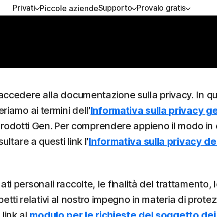
Privati
Supporto
Provalo gratis
Piccole aziende
IEDI ASSISTENZA
NI COMPLETI
PROVALO GRATIS
FORMAZIONE
SICUREZZA DEL DISPOSI
io clienti
ton 360 Advanced
Prove gratuite
Come rinnovare
Norton AntiVirus Plus
ton 360 Premium
Servizi Premium
Norton Mobile Security per
e accedere alla documentazione sulla privacy. In 
Android™
riamo ai termini dell’
Informativa sulla privacy g
on 360 Deluxe
Norton Mobile Security per
e prodotti Gen. Per comprendere appieno il modo in c
on 360 Standard
ltare a questi link l’
Informativa sulla privacy de
utti i prodotti e servizi
i personali raccolte, le finalità del trattamento, l
aspetti relativi al nostro impegno in materia di prote
 link al
modulo per le richieste del soggetto dei