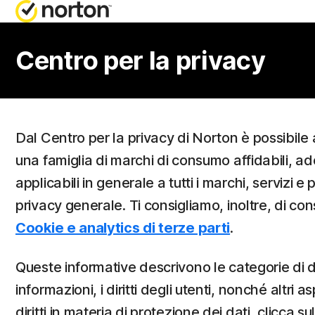
RICH
PIA
Centro per la privacy
Serviz
Nor
Nor
Dal Centro per la privacy di Norton è possibil
una famiglia di marchi di consumo affidabili, ade
Nort
applicabili in generale a tutti i marchi, servizi 
Nort
privacy generale. Ti consigliamo, inoltre, di consu
Cookie e analytics di terze parti
.
T
Queste informative descrivono le categorie di dat
informazioni, i diritti degli utenti, nonché altri 
diritti in materia di protezione dei dati, clicca sul