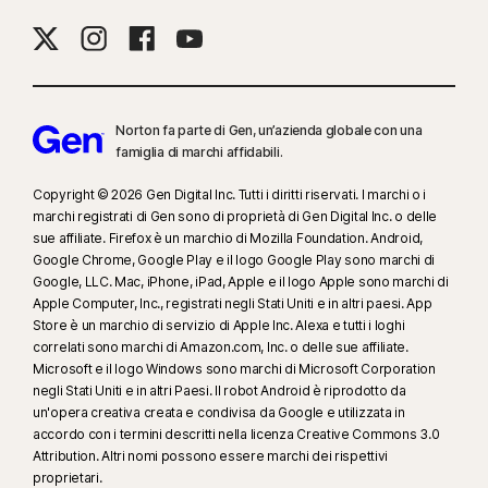
16
Per eliminare la maggior parte degli avvisi in Windows è necessario
utilizzare la modalità a schermo intero.
17
Il Social Media Monitoring non è disponibile su tutte le piattaforme di
Norton fa parte di Gen, un’azienda globale con una
social media e le sue funzionalità differiscono da una piattaforma all'altra:
famiglia di marchi affidabili.
Norton.com/smm
. Non include il monitoraggio delle chat e dei messaggi
diretti. Potrebbe non identificare tutti i fenomeni di cyberbullismo, i
Copyright © 2026 Gen Digital Inc. Tutti i diritti riservati. I marchi o i
marchi registrati di Gen sono di proprietà di Gen Digital Inc. o delle
contenuti espliciti o illegali e i discorsi di incitamento all'odio.
sue affiliate. Firefox è un marchio di Mozilla Foundation. Android,
Google Chrome, Google Play e il logo Google Play sono marchi di
23
La funzionalità automatica Protezione anti-deepfake funziona solo per i
Google, LLC. Mac, iPhone, iPad, Apple e il logo Apple sono marchi di
video in inglese sulle piattaforme social/video supportate. Su altre
Apple Computer, Inc., registrati negli Stati Uniti e in altri paesi. App
Store è un marchio di servizio di Apple Inc. Alexa e tutti i loghi
piattaforme è necessario utilizzare la scansione manuale. Richiede
correlati sono marchi di Amazon.com, Inc. o delle sue affiliate.
Windows 11 o versione successiva e un browser supportato. Il
Microsoft e il logo Windows sono marchi di Microsoft Corporation
rilevamento automatico richiede inoltre un PC con IA (CPU Qualcomm o
negli Stati Uniti e in altri Paesi. Il robot Android è riprodotto da
Intel a 8 core minimo, 16 GB di RAM) oppure un PC senza IA (CPU a 6 core
un'opera creativa creata e condivisa da Google e utilizzata in
minimo di qualsiasi marca, 16 GB di RAM). Sui PC non dotati di IA, con CPU
accordo con i termini descritti nella licenza Creative Commons 3.0
Attribution. Altri nomi possono essere marchi dei rispettivi
a 4 core minimo e 8 GB di RAM, è disponibile solo la scansione manuale.
proprietari.
Per informazioni dettagliata, visita la pagina