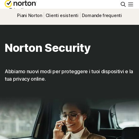
Cerca
Privati
Piani Norton
Clienti esistenti
Domande frequenti
Piccole aziende
Norton Security
Supporto
Provalo gratis
Abbiamo nuovi modi per proteggere i tuoi dispositivi e la
tua privacy online.
Italia
Accedi