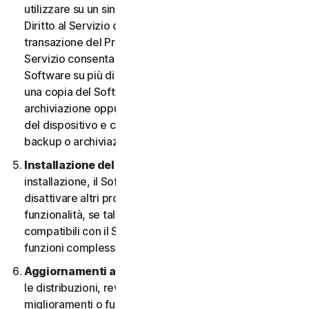
utilizzare su un singolo Dispositivo, a meno che il
Diritto al Servizio o la documentazione relativa alla
transazione del Provider da cui è stato ottenuto il
Servizio consenta espressamente di utilizzare il
Software su più di un Dispositivo. È possibile eseguire
una copia del Software avente finalità di backup o
archiviazione oppure copiare il Software sull’hard disk
del dispositivo e conservare l’originale solo per fini di
backup o archiviazione.
Installazione del software.
Durante la procedura di
installazione, il Software potrebbe disinstallare o
disattivare altri prodotti per la sicurezza, o le relative
funzionalità, se tali prodotti o funzionalità non sono
compatibili con il Software o allo scopo di migliorare le
funzioni complessive del Software.
Aggiornamenti automatici dei contenuti.
Non tutte
le distribuzioni, revisioni, aggiornamenti,
miglioramenti o funzionalità saranno disponibili su