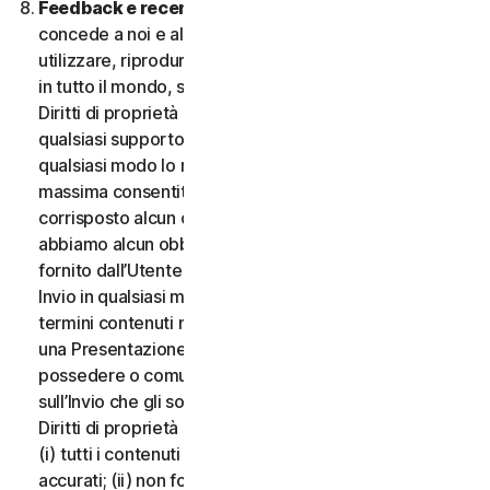
Feedback e recensioni.
Per qualsiasi Invio, l’Utente
concede a noi e alle nostre affiliate l’autorizzazione a
utilizzare, riprodurre, copiare e tradurre il proprio Invio
in tutto il mondo, secondo i termini di protezione dei
Diritti di proprietà intellettuale, in qualsiasi forma e su
qualsiasi supporto, senza alcuna restrizione e in
qualsiasi modo lo riteniamo opportuno, nella misura
massima consentita dalla legge applicabile. Non sarà
corrisposto alcun compenso per l’uso dell’Invio. Non
abbiamo alcun obbligo di pubblicare o utilizzare l’Invio
fornito dall’Utente e possiamo rimuovere qualsiasi
Invio in qualsiasi momento, in particolare se viola i
termini contenuti nel presente documento. Fornendo
una Presentazione, l’Utente dichiara e garantisce di
possedere o comunque controllare tutti i diritti
sull’Invio che gli sono necessari per fornirlo, inclusi i
Diritti di proprietà intellettuale. L’Utente accetta che:
(i) tutti i contenuti dei propri Invii devono essere
accurati; (ii) non fornirà Invii ritenuti falsi, inesatti o