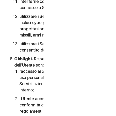
interferire con o interrompere server o reti
connesse a Software o Servizi;
utilizzare i Servizi per qualsiasi scopo militare,
inclusi cyberguerra, sviluppo di armi,
progettazione, fabbricazione o produzione di
missili, armi nucleari, chimiche o biologiche;
utilizzare i Servizi in qualsiasi modo non
consentito dal CLS.
Obblighi.
Rispetto all’uso del Servizio, gli obblighi
dell’Utente sono i seguenti:
l’accesso ai Servizi per i consumatori è solo per
uso personale o domestico oppure, nel caso dei
Servizi aziendali, è solo per uso aziendale
interno;
l’Utente accetta di utilizzare i Servizi in
conformità con il CLS e tutte le leggi e i
regolamenti applicabili;