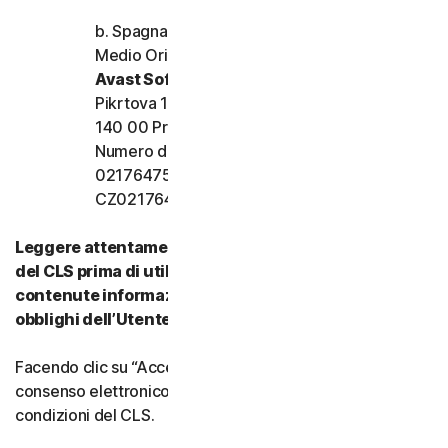
b. Spagna, Francia, Italia e resto d’Europa,
Medio Oriente e Africa
Avast Software s.r.o.
Pikrtova 1737/1a, Nusle,
140 00 Praga 4, Repubblica Ceca
Numero di registrazione dell’azienda:
02176475 e numero di partita IVA:
CZ02176475
Leggere attentamente tutti i termini e le condizioni
del CLS prima di utilizzare i nostri Servizi. Vi sono
contenute informazioni importanti su diritti e
obblighi dell’Utente.
Facendo clic su “Accetto” o indicando in altro modo il
consenso elettronico, si accettano i termini e le
condizioni del CLS.