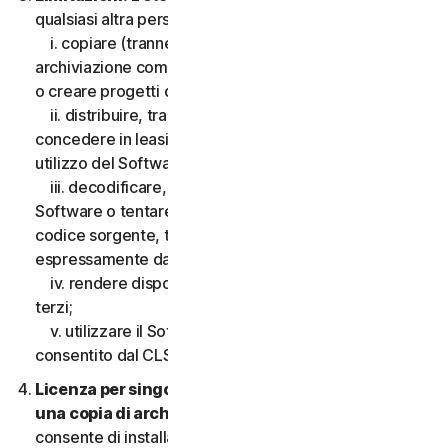
qualsiasi altra persona, quanto segue:
i. copiare (tranne che per scopi di backup o
archiviazione come consentito di seguito), modificare
o creare progetti derivati basati sul Software;
ii. distribuire, trasferire, concedere in licenza,
concedere in leasing, prestare o noleggiare il diritto di
utilizzo del Software a terzi;
iii. decodificare, decompilare o disassemblare il
Software o tentare in qualsiasi modo di scoprire il
codice sorgente, tranne e solo nella misura consentita
espressamente dalla legge applicabile;
iv. rendere disponibili le funzionalità del Software a
terzi;
v. utilizzare il Software in qualsiasi modo non
consentito dal CLS.
Licenza per singolo dispositivo; consentita solo
una copia di archivio o di backup.
Il presente CLS
consente di installare solo una copia del Software da