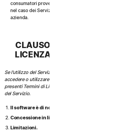
consumatori provenga da un unico nucleo familiare o,
nel caso dei Servizi aziendali, da un’unica Piccola
azienda.
CLAUSOLA 3 - TERMINI DI
LICENZA DEL SOFTWARE
Se l’utilizzo del Servizio richiede di scaricare, installare,
accedere o utilizzare il Software su un Dispositivo, i
presenti Termini di Licenza si applicano anche all’utilizzo
del Servizio.
Il software è di nostra proprietà.
Concessione in licenza.
Limitazioni.