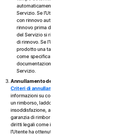
automaticamente al termine del Periodo del
Servizio. Se l’Utente dispone di un abbonamento
con rinnovo automatico, a meno che non annulli il
rinnovo prima della data di fatturazione, il Periodo
del Servizio si rinnoverà automaticamente alla data
di rinnovo. Se l’Utente dispone di un servizio o di un
prodotto una tantum, il Periodo del servizio durerà
come specificato nella Documentazione o nella
documentazione applicabile dal Provider del
Servizio.
Annullamento del Servizio.
Consultare i nostri
Criteri di annullamento e di rimborso
per
informazioni su come annullare il contratto e ottenere
un rimborso, laddove applicabile. In caso di
insoddisfazione, alcuni Servizi possono includere una
garanzia di rimborso, indipendentemente da eventuali
diritti legali come i diritti di recesso. Tuttavia, se
l’Utente ha ottenuto il diritto di utilizzare il Servizio