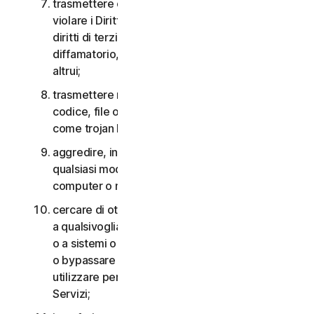
trasmettere o archiviare materiale che potrebbe
violare i Diritti di proprietà intellettuale o altri
diritti di terzi o che risulta illegale, lesivo,
diffamatorio, calunnioso o invasivo della privacy
altrui;
trasmettere materiale che contiene virus o altro
codice, file o programmi per computer dannosi
come trojan horse, worm o time bomb;
aggredire, interferire, negare il servizio in
qualsiasi modo o forma a qualsiasi altra rete,
computer o nodo attraverso i Servizi;
cercare di ottenere un accesso non autorizzato
a qualsivoglia Servizio, agli account di altri utenti
o a sistemi o reti di computer connessi ai Servizi
o bypassare qualsiasi misura che potremmo
utilizzare per prevenire o limitare l’accesso ai
Servizi;