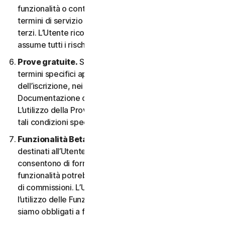
funzionalità o contenuti possono essere soggetti ai
termini di servizio e alle informative sulla privacy di tali
terzi. L’Utente riconosce la sola responsabilità e si
assume tutti i rischi derivanti dall’uso di risorse di terzi.
Prove gratuite.
Se offriamo una Prova gratuita, i
termini specifici applicabili saranno forniti al momento
dell’iscrizione, nei materiali promozionali e/o nella
Documentazione che ne descrivono i dettagli.
L’utilizzo della Prova gratuita è soggetto al rispetto di
tali condizioni specifiche.
Funzionalità Beta.
Possiamo includere nei Servizi
destinati all’Utente le funzionalità Beta che
consentono di fornire feedback. L’utilizzo di tali
funzionalità potrebbe essere soggetto al pagamento
di commissioni. L’Utente comprende e accetta che
l’utilizzo delle Funzionalità Beta è volontario e non
siamo obbligati a fornire alcuna Funzionalità Beta.