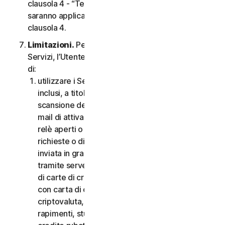
clausola 4 - “Termini Specifici di alcuni Servizi”,
saranno applicabili le condizioni contenute nella
clausola 4.
Limitazioni.
Per quanto riguarda l’utilizzo dei
Servizi, l’Utente non può, né può consentire ad altri
di:
utilizzare i Servizi per scopi illegali o fraudolenti,
inclusi, a titolo esemplificativo ma non esaustivo,
scansione delle porte, invio di spam, invio di e-
mail di attivazione o disattivazione, scansione di
relè aperti o proxy aperti, invio di e-mail non
richieste o di qualsiasi versione o tipo di e-mail
inviata in grandi quantità anche se indirizzata
tramite server di terzi, lancio di pop-up, utilizzo
di carte di credito rubate, messa in atto di frodi
con carta di credito, frodi finanziarie, frodi in
criptovaluta, occultamenti, estorsioni, ricatti,
rapimenti, stupri, omicidi, vendita di carte di