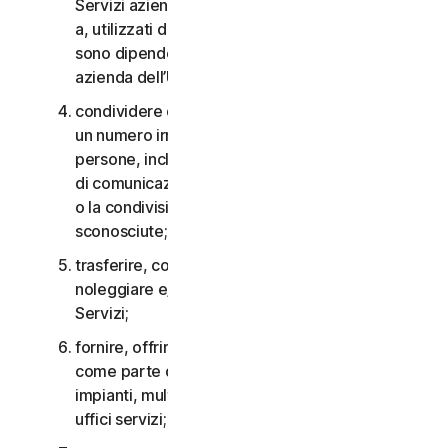
Servizi aziendali non possono essere accessibili
a, utilizzati da o condivisi con persone che non
sono dipendenti o non fanno parte della Piccola
azienda dell’Utente;
condividere qualsiasi dato o altro contenuto con
un numero irragionevolmente elevato di
persone, incluso, a titolo esemplificativo, l’invio
di comunicazioni a un gran numero di destinatari
o la condivisione di contenuti con persone
sconosciute;
trasferire, concedere in licenza, affittare,
noleggiare e/o prestare il diritto di utilizzare i
Servizi;
fornire, offrire o rendere disponibili i Servizi
come parte di un accordo per la gestione di
impianti, multiproprietà, provider di servizi o
uffici servizi;