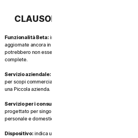
CLAUSOLA 1 - DEFINIZIONI
Funzionalità Beta:
indica funzionalità nuove e/o
aggiornate ancora in modalità test. Tali funzionalità
potrebbero non essere ancora completamente attive o
complete.
Servizio aziendale:
indica qualsiasi Servizio progettato
per scopi commerciali e destinato all’utilizzo interno in
una Piccola azienda.
Servizio per i consumatori:
indica qualsiasi Servizio
progettato per singoli consumatori e destinato all’utilizzo
personale e domestico.
Dispositivo:
indica un computer, un laptop, uno