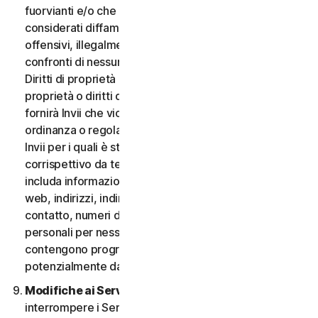
fuorvianti e/o che possano essere ragionevolmente
considerati diffamatori, calunniosi, deprecabili,
offensivi, illegalmente intimidatori o molesti nei
confronti di nessuno; (iii) non fornirà Invii che violano i
Diritti di proprietà intellettuale di terzi o altri diritti di
proprietà o diritti di pubblicità o privacy; (iv) non
fornirà Invii che violano qualsiasi legge, statuto,
ordinanza o regolamento applicabile; (v) non fornirà
Invii per i quali è stato compensato o concesso alcun
corrispettivo da terzi; (vi) non fornirà alcun Invio che
includa informazioni che fanno riferimento ad altri siti
web, indirizzi, indirizzi e-mail, informazioni di
contatto, numeri di telefono o altre informazioni
personali per nessuno; e (vii) non fornirà Invii che
contengono programmi o file di computer
potenzialmente dannosi.
Modifiche ai Servizi.
Potremmo modificare o
interrompere i Servizi oppure introdurre o variare i