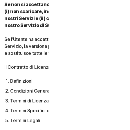
Se non si accettano i termini e le condizioni del CLS:
(i) non scaricare, installare, accedere a o utilizzare i
nostri Servizi e (ii) contattare il proprio Provider o il
nostro Servizio di Supporto Clienti.
Se l’Utente ha accettato più versioni del CLS per un
Servizio, la versione più recente accettata è quella valida
e sostituisce tutte le versioni precedenti.
Il Contratto di Licenza e Servizi copre:
Definizioni
Condizioni Generali del Servizio
Termini di Licenza Software
Termini Specifici di alcuni Servizi
Termini Legali