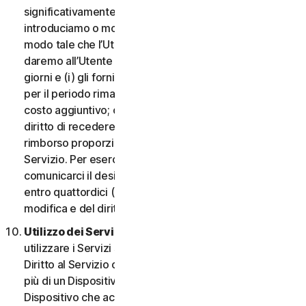
significativamente dannosa per l’Utente o
introduciamo o modifichiamo i criteri di idoneità in
modo tale che l’Utente non abbia più diritto ai Servizi,
daremo all’Utente un preavviso di quattordici (14)
giorni e (i) gli forniremo servizi comparabili o superiori
per il periodo rimanente del Servizio senza alcun
costo aggiuntivo; oppure (ii) concederemo all’Utente il
diritto di recedere dal contratto e ricevere un
rimborso proporzionale per il periodo rimanente del
Servizio. Per esercitare questo diritto, l’Utente deve
comunicarci il desiderio di rescindere il contratto
entro quattordici (14) giorni dalla notifica della
modifica e del diritto di rescissione.
Utilizzo dei Servizi in una rete.
L’Utente può
utilizzare i Servizi su una rete a condizione che il
Diritto al Servizio consenta di accedere o utilizzarli su
più di un Dispositivo e a condizione che ogni
Dispositivo che accede a o utilizza i Servizi per i