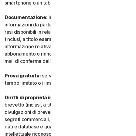
smartphone o un tablet.
Documentazione:
indica tutti i documenti e le
informazioni da parte nostra che accompagnano o sono
resi disponibili in relazione al Servizio e/o al Software
(inclusi, a titolo esemplificativo e non esaustivo, qualsiasi
informazione relativa a confezione, acquisto,
abbonamento o rinnovo, come un acquisto, ricevuta o e-
mail di conferma dell’iscrizione o del rinnovo).
Prova gratuita:
servizio offerto su base gratuita, a
tempo limitato o illimitato.
Diritti di proprietà intellettuale:
indica i diritti di
brevetto (inclusi, a titolo esemplificativo, domande e
divulgazioni di brevetti), invenzioni, diritti d’autore,
segreti commerciali, diritti morali, know-how, diritti su
dati e database e qualsiasi altro diritto di proprietà
intellettuale riconosciuto in qualsiasi Paese o