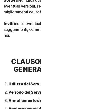
Software:
indica qualsiasi nostro software, inclusi
eventuali versioni, revisioni, aggiornamenti o
miglioramenti del software.
Invii:
indica eventuali feedback, recensioni,
suggerimenti, commenti o idee relativi ai Servizi inviati a
noi.
CLAUSOLA 2 - CONDIZIONI
GENERALI DEL SERVIZIO
Utilizzo dei Servizi.
Periodo del Servizio.
Annullamento del Servizio.
Aggiornamenti dei contenuti.