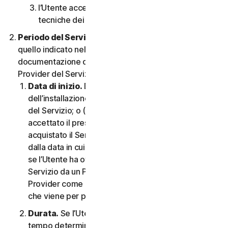
l’Utente accetta di rispettare tutte le limitazioni
tecniche dei Servizi e/o del Software.
Periodo del Servizio.
Il Periodo del Servizio sarà
quello indicato nella Documentazione o nella
documentazione di transazione applicabile dal
Provider del Servizio.
Data di inizio.
Dovrà partire (a) dalla data
dell’installazione iniziale del Software o dell’utilizzo
del Servizio; o (b) dalla data in cui l’Utente ha
accettato il presente CLS; o (c) se l’Utente ha
acquistato il Servizio dal nostro negozio online,
dalla data in cui è stato completato l’acquisto; o (d)
se l’Utente ha ottenuto il diritto di utilizzare il
Servizio da un Provider, dalla data stabilita da tale
Provider come applicabile, qualunque sia la data
che viene per prima.
Durata.
Se l’Utente dispone di un abbonamento a
tempo determinato, il Servizio terminerà