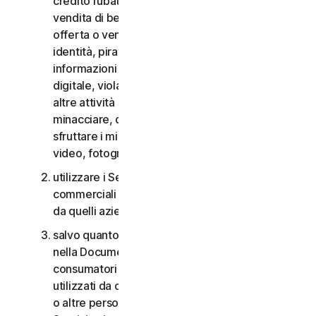
credito rubate, vendita di beni rubati, offerta o
vendita di beni proibiti, militari e a duplice uso,
offerta o vendita di sostanze controllate, furti di
identità, pirateria informatica, pharming, furto di
informazioni in qualsiasi forma o scala, pirateria
digitale, violazioni della proprietà intellettuale e
altre attività simili; molestare, perseguitare,
minacciare, danneggiare o controllare altri o
sfruttare i minori in qualsiasi modo, inclusi audio,
video, fotografie, contenuti digitali, ecc.;
utilizzare i Servizi per i consumatori per scopi
commerciali o i Servizi aziendali per scopi diversi
da quelli aziendali interni;
salvo quanto diversamente previsto nel CLS o
nella Documentazione, i Servizi per i
consumatori non possono essere accessibili a,
utilizzati da o condivisi con familiari, non familiari
o altre persone che non risiedono con l’Utente e i