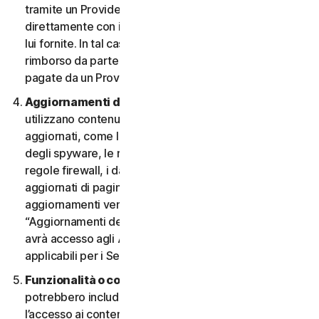
tramite un Provider e desidera annullarlo, deve farlo
direttamente con il Provider, seguendo le istruzioni da
lui fornite. In tal caso, non si ha diritto a nessun
rimborso da parte nostra di eventuali commissioni
pagate da un Provider.
Aggiornamenti dei contenuti.
Alcuni Servizi
utilizzano contenuti che vengono periodicamente
aggiornati, come le definizioni dei virus, le definizioni
degli spyware, le regole antispam, gli elenchi URL, le
regole firewall, i dati di vulnerabilità e gli elenchi
aggiornati di pagine web autenticate. Questi
aggiornamenti vengono definiti collettivamente
“Aggiornamenti dei contenuti”. In tal caso, l’Utente
avrà accesso agli Aggiornamenti dei contenuti
applicabili per i Servizi durante il Periodo del Servizio.
Funzionalità o contenuti di terzi.
I Servizi
potrebbero includere funzionalità di terzi o consentire
l’accesso ai contenuti di un sito Web di terzi. Tali