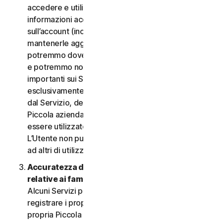
accedere e utilizzare i Servizi. È importante fornire
informazioni accurate, complete e aggiornate
sull’account (incluso un indirizzo e-mail valido) e
mantenerle aggiornate. In caso contrario,
potremmo dover sospendere o chiudere l’account
e potremmo non riuscire a inviare notifiche
importanti sui Servizi. L’account è personale ed
esclusivamente a uso dell’Utente (o, se consentito
dal Servizio, dei relativi familiari o della relativa
Piccola azienda) per gestire i Servizi, e non deve
essere utilizzato da terzi per alcuno scopo.
L’Utente non può vendere, trasferire o consentire
ad altri di utilizzare le credenziali dell’account.
Accuratezza delle informazioni (incluse quelle
relative ai familiari o alla Piccola azienda)
.
Alcuni Servizi potrebbero consentire all’Utente di
registrare i propri familiari, i dipendenti della
propria Piccola azienda o i propri dispositivi per