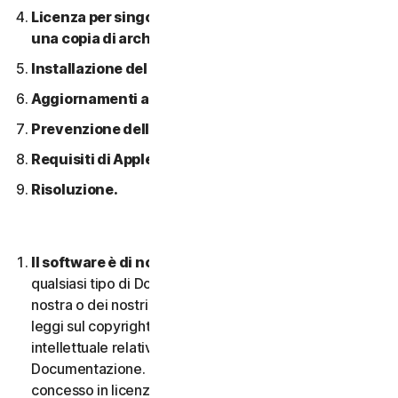
Licenza per singolo dispositivo; consentita solo
una copia di archivio o di backup.
Installazione del software.
Aggiornamenti automatici dei contenuti.
Prevenzione della pirateria software.
Requisiti di Apple.
Risoluzione.
Il software è di nostra proprietà.
Il Software e
qualsiasi tipo di Documentazione sono di proprietà
nostra o dei nostri licenziatari e sono protetti dalle
leggi sul copyright. Ciò include tutti i Diritti di proprietà
intellettuale relativi al Software e alla
Documentazione. Qualsiasi Software fornito da noi è
concesso in licenza e non venduto, e ci riserviamo