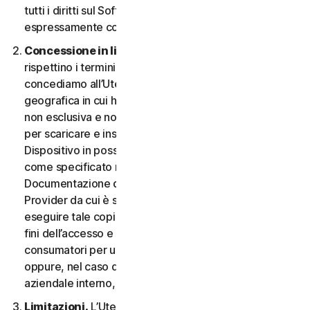
tutti i diritti sul Software e la Documentazione non
espressamente concessi nel CLS.
Concessione in licenza.
A condizione che si
rispettino i termini e le condizioni del CLS,
concediamo all’Utente, nel territorio o nell’area
geografica in cui ha acquisito il Software, una licenza
non esclusiva e non trasferibile a tempo indeterminato
per scaricare e installare una copia del Software sul
Dispositivo in possesso o controllato dall'Utente,
come specificato nel Diritto al Servizio o nella
Documentazione della transazione applicabile dal
Provider da cui è stato ottenuto il Servizio, e per
eseguire tale copia del Software esclusivamente ai
fini dell’accesso e dell’utilizzo dei Servizi per i
consumatori per uso personale non commerciale,
oppure, nel caso dei Servizi aziendali, per uso
aziendale interno, durante il Periodo del Servizio.
Limitazioni.
L’Utente non può, né può permettere a