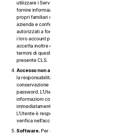
utilizzare i Servizi. In questo caso è necessario
fornire informazioni veritiere e accurate su di sé, i
propri familiari o i dipendenti della propria Piccola
azienda e confermare di essere debitamente
autorizzati a fornire tali informazioni e a monitorare
i loro account per loro conto. L’Utente
accetta inoltre di informare tali persone riguardo ai
termini di questo CLS e garantire la compliance al
presente CLS.
Accesso non autorizzato all’account
. L’Utente ha
la responsabilità esclusiva di garantire la
conservazione sicura del proprio nome utente e
password. L’Utente non deve condividere queste
informazioni con altri e si impegna a riportare
immediatamente qualsiasi utilizzo non autorizzato.
L’Utente è responsabile di qualsiasi attività che si
verifica nell’account.
Software.
Per accedere e utilizzare determinati