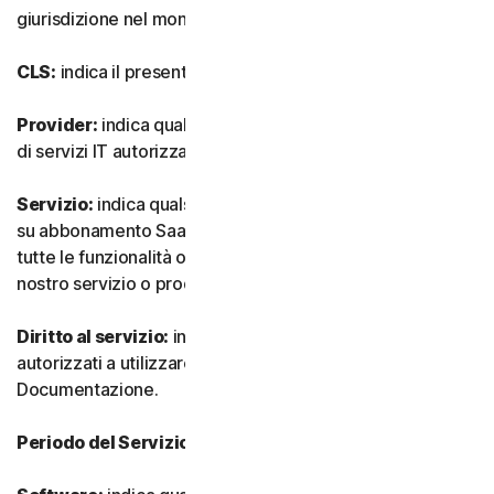
giurisdizione nel mondo.
CLS:
indica il presente Contratto di Licenza e Servizi.
Provider:
indica qualsiasi nostro rivenditore o provider
di servizi IT autorizzato.
Servizio:
indica qualsiasi nostro servizio o offerta basata
su abbonamento SaaS (software as-a-service) insieme a
tutte le funzionalità o servizi associati, nonché qualsiasi
nostro servizio o prodotto una tantum.
Diritto al servizio:
indica il numero e il tipo di Dispositivi
autorizzati a utilizzare il Software, come specificato nella
Documentazione.
Periodo del Servizio:
indica la durata del Servizio.