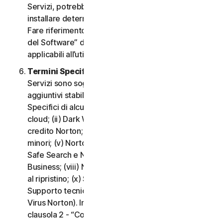
Servizi, potrebbe essere necessario scaricare e
installare determinati Software su un Dispositivo.
Fare riferimento alla clausola 3 - “Termini di Licenza
del Software” del CLS per i termini e le condizioni
applicabili all’utilizzo di tale Software.
Termini Specifici di alcuni Servizi.
I seguenti
Servizi sono soggetti a termini e condizioni
aggiuntivi stabiliti nella clausola 4 - “Termini
Specifici di alcuni Servizi” del CLS: (i) Backup nel
cloud; (ii) Dark Web Monitoring; (iii) Portale del
credito Norton; (iv) Norton Family e Protezione
minori; (v) Norton Password Manager; (vi) Norton
Safe Search e Norton Safe Web; (vii) Norton Small
Business; (viii) Norton VPN; (ix) Servizi di supporto
al ripristino; (x) Social Media Monitoring e (xi)
Supporto tecnico (inclusa la Promessa Protezione
Virus Norton). In caso di conflitto o incoerenza tra la
clausola 2 - “Condizioni Generali del Servizio” e la