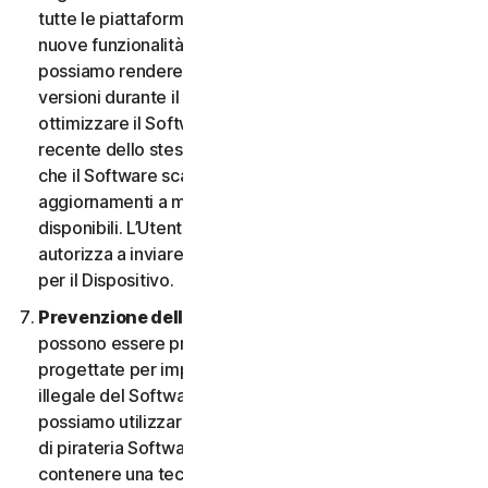
tutte le piattaforme. L’Utente ha il diritto di ricevere
nuove funzionalità e versioni del Software non appena
possiamo rendere disponibili tali funzionalità e
versioni durante il Periodo del Servizio. Al fine di
ottimizzare il Software e di ottenere la versione più
recente dello stesso, l’Utente accetta la possibilità
che il Software scarichi e installi nuove versioni e
aggiornamenti a mano a mano che li rendiamo
disponibili. L’Utente accetta inoltre di ricevere e ci
autorizza a inviare le nuove versioni e aggiornamenti
per il Dispositivo.
Prevenzione della pirateria software.
Nel Software
possono essere presenti misure tecnologiche
progettate per impedire l’utilizzo senza licenza o
illegale del Software. L’Utente accetta che noi
possiamo utilizzare tali misure per proteggerci da atti
di pirateria Software (ad esempio, il Software può
contenere una tecnologia di applicazione che limita la