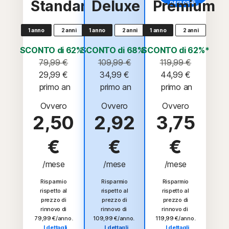
Standard
Deluxe
Premium
personali.
1 anno
2 anni
1 anno
2 anni
1 anno
2 anni
SCONTO di 62%*
SCONTO di 68%*
SCONTO di 62%*
79,99 €
109,99 €
119,99 €
29,99 €
34,99 €
44,99 €
 primo an
 primo an
 primo an
Ovvero
Ovvero
Ovvero
2,50
2,92
3,75
€
€
€
/mese
/mese
/mese
Risparmio
Risparmio
Risparmio
rispetto al
rispetto al
rispetto al
prezzo di
prezzo di
prezzo di
rinnovo di
rinnovo di
rinnovo di
79,99 €/anno
.
109,99 €/anno
.
119,99 €/anno
.
I dettagli
I dettagli
I dettagli