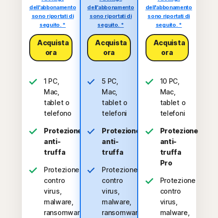
dell'abbonamento
dell'abbonamento
dell'abbonamento
sono riportati di
sono riportati di
sono riportati di
seguito. *
seguito. *
seguito. *
Acquista
Acquista
Acquista
ora
ora
ora
1 PC,
5 PC,
10 PC,
Mac,
Mac,
Mac,
tablet o
tablet o
tablet o
telefono
telefoni
telefoni
Protezione
Protezione
Protezione
anti-
anti-
anti-
truffa
truffa
truffa
Pro
Protezione
Protezione
contro
contro
Protezione
virus,
virus,
contro
malware,
malware,
virus,
ransomware
ransomware
malware,