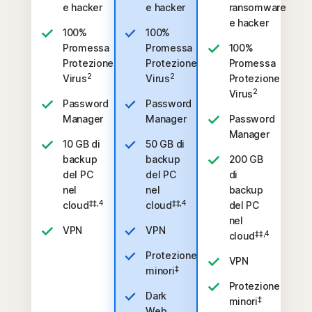
e hacker
e hacker
ransomware
e hacker
100%
100%
Promessa
Promessa
100%
Protezione
Protezione
Promessa
2
2
Virus
Virus
Protezione
2
Virus
Password
Password
Manager
Manager
Password
Manager
10 GB di
50 GB di
backup
backup
200 GB
del PC
del PC
di
nel
nel
backup
‡‡,4
‡‡,4
cloud
cloud
del PC
nel
VPN
VPN
‡‡,4
cloud
Protezione
VPN
‡
minori
Protezione
Dark
‡
minori
Web