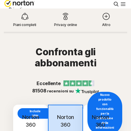
Cerca
Privati
Piani completi
Privacy online
Altro
Piccole aziende
Supporto
Confronta gli
abbonamenti
Provalo gratis
Eccellente
Italia
81508
recensioni su
Nuovo
prodotto
Accedi
con
funzionalità
Include
Include
per la
VPN
Norton
VPN
Norton
Norton
protezione
delle
360
360
360
informazioni