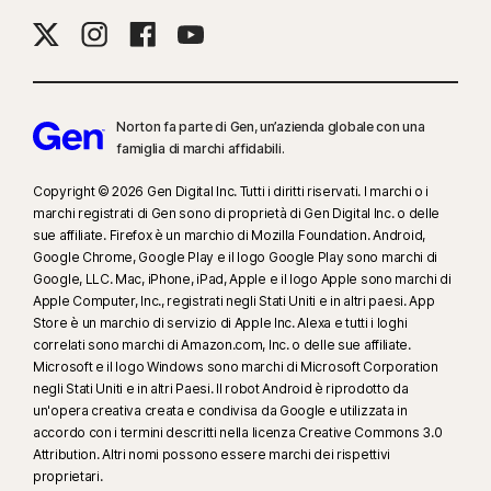
17
Il Social Media Monitoring non è disponibile su tutte le piattaforme di
social media e le sue funzionalità differiscono da una piattaforma all'altra:
Norton.com/smm
. Non include il monitoraggio delle chat e dei messaggi
diretti. Potrebbe non identificare tutti i fenomeni di cyberbullismo, i
contenuti espliciti o illegali e i discorsi di incitamento all'odio.
Norton fa parte di Gen, un’azienda globale con una
famiglia di marchi affidabili.
23
La funzionalità automatica Protezione anti-deepfake funziona solo per i
Copyright © 2026 Gen Digital Inc. Tutti i diritti riservati. I marchi o i
video in inglese sulle piattaforme social/video supportate. Su altre
marchi registrati di Gen sono di proprietà di Gen Digital Inc. o delle
piattaforme è necessario utilizzare la scansione manuale. Richiede
sue affiliate. Firefox è un marchio di Mozilla Foundation. Android,
Windows 11 o versione successiva e un browser supportato. Il
Google Chrome, Google Play e il logo Google Play sono marchi di
rilevamento automatico richiede inoltre un PC con IA (CPU Qualcomm o
Google, LLC. Mac, iPhone, iPad, Apple e il logo Apple sono marchi di
Apple Computer, Inc., registrati negli Stati Uniti e in altri paesi. App
Intel a 8 core minimo, 16 GB di RAM) oppure un PC senza IA (CPU a 6 core
Store è un marchio di servizio di Apple Inc. Alexa e tutti i loghi
minimo di qualsiasi marca, 16 GB di RAM). Sui PC non dotati di IA, con CPU
correlati sono marchi di Amazon.com, Inc. o delle sue affiliate.
a 4 core minimo e 8 GB di RAM, è disponibile solo la scansione manuale.
Microsoft e il logo Windows sono marchi di Microsoft Corporation
Per informazioni dettagliata, visita la pagina
negli Stati Uniti e in altri Paesi. Il robot Android è riprodotto da
Norton.com/deepfakesupport
.
un'opera creativa creata e condivisa da Google e utilizzata in
accordo con i termini descritti nella licenza Creative Commons 3.0
Attribution. Altri nomi possono essere marchi dei rispettivi
33
Protezione anti-deepfake nell’assistente con intelligenza artificiale
proprietari.
Norton Genie è attualmente disponibile con accesso in anteprima e sono