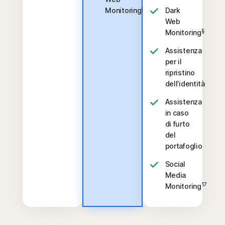
§
Monitoring
Dark
Web
§
Monitoring
Assistenza
per il
ripristino
dell’identità
Assistenza
in caso
di furto
del
portafoglio
Social
Media
17
Monitoring