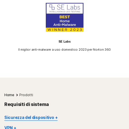
SE Labs
Il miglior anti-malware a uso domestico 2023 per Norton 360
Home
Prodotti
Requisiti di sistema
Sicurezza del dispositivo
Non tutte le funzionalità sono disponibili su tutti i dispositivi e
VPN