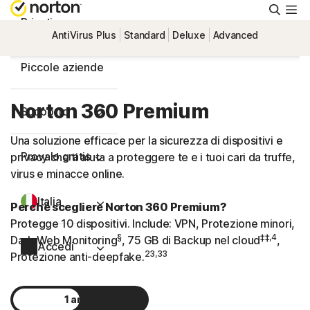
Cerca
Privati
AntiVirus Plus
Standard
Deluxe
Advanced
Piccole aziende
Norton 360 Premium
Supporto
Una soluzione efficace per la sicurezza di dispositivi e
Provalo gratis
privacy che ti aiuta a proteggere te e i tuoi cari da truffe,
virus e minacce online.
Italia
Perché scegliere Norton 360 Premium?
Protegge 10 dispositivi. Include: VPN, Protezione minori,
§
‡‡,4
Dark Web Monitoring
, 75 GB di Backup nel cloud
,
Accedi
23,33
Protezione anti-deepfake.
1 anno