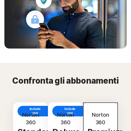
Confronta gli abbonamenti
Include
Include
Norton
VPN
Norton
VPN
Norton
360
360
360