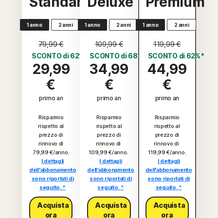
Standard
Deluxe
Premium
1 anno
2 anni
1 anno
2 anni
1 anno
2 anni
79,99 €
109,99 €
119,99 €
SCONTO di 62%*
SCONTO di 68%*
SCONTO di 62%*
29,99
34,99
44,99
€
€
€
primo an
primo an
primo an
Risparmio
Risparmio
Risparmio
rispetto al
rispetto al
rispetto al
prezzo di
prezzo di
prezzo di
rinnovo di
rinnovo di
rinnovo di
79,99 €/anno
.
109,99 €/anno
.
119,99 €/anno
.
I dettagli
I dettagli
I dettagli
dell'abbonamento
dell'abbonamento
dell'abbonamento
sono riportati di
sono riportati di
sono riportati di
seguito. *
seguito. *
seguito. *
Acquista
Acquista
Acquista
ora
ora
ora