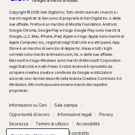
famiglia di marchi affidabili.
diretti. Potrebbe non identificare tutti i fenomeni di cyberbullismo, i
Copyright © 2026 Gen Digital Inc. Tutti i diritti riservati. I marchi o i
contenuti espliciti o illegali e i discorsi di incitamento all'odio.
marchi registrati di Gen sono di proprietà di Gen Digital Inc. o delle
sue affiliate. Firefox è un marchio di Mozilla Foundation. Android,
23
La funzionalità automatica Protezione anti-deepfake funziona solo per i
Google Chrome, Google Play e il logo Google Play sono marchi di
video in inglese sulle piattaforme social/video supportate. Su altre
Google, LLC. Mac, iPhone, iPad, Apple e il logo Apple sono marchi di
piattaforme è necessario utilizzare la scansione manuale. Richiede
Apple Computer, Inc., registrati negli Stati Uniti e in altri paesi. App
Store è un marchio di servizio di Apple Inc. Alexa e tutti i loghi
Windows 11 o versione successiva e un browser supportato. Il
correlati sono marchi di Amazon.com, Inc. o delle sue affiliate.
rilevamento automatico richiede inoltre un PC con IA (CPU Qualcomm o
Microsoft e il logo Windows sono marchi di Microsoft Corporation
Intel a 8 core minimo, 16 GB di RAM) oppure un PC senza IA (CPU a 6 core
negli Stati Uniti e in altri Paesi. Il robot Android è riprodotto da
minimo di qualsiasi marca, 16 GB di RAM). Sui PC non dotati di IA, con CPU
un'opera creativa creata e condivisa da Google e utilizzata in
a 4 core minimo e 8 GB di RAM, è disponibile solo la scansione manuale.
accordo con i termini descritti nella licenza Creative Commons 3.0
Attribution. Altri nomi possono essere marchi dei rispettivi
Per informazioni dettagliata, visita la pagina
proprietari.
Norton.com/deepfakesupport
.
Informazioni su Gen
Sala stampa
33
Protezione anti-deepfake nell’assistente con intelligenza artificiale
Opportunità di lavoro
Informazioni legali
Privacy
Norton Genie è attualmente disponibile con accesso in anteprima e sono
supportati solo i video di YouTube in inglese.
Sicurezza
Termini di utilizzo
Accessibilità
Stato del sistema
Recedi dal contratto