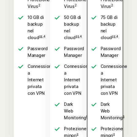
2
2
2
Virus
Virus
Virus
10 GB di
50 GB di
75 GB di
backup
backup
backup
nel
nel
nel
‡‡,4
‡‡,4
‡‡,4
cloud
cloud
cloud
Password
Password
Password
Manager
Manager
Manager
Connessione
Connessione
Connessione
a
a
a
Internet
Internet
Internet
privata
privata
privata
con VPN
con VPN
con VPN
Dark
Dark
Web
Web
§
§
Monitoring
Monitoring
Protezione
Protezione
‡
‡
minori
minori