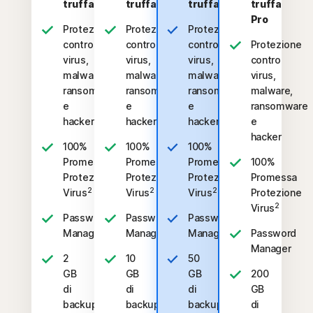
truffa
truffa
truffa
truffa
Pro
Protezione
Protezione
Protezione
contro
contro
contro
Protezione
virus,
virus,
virus,
contro
malware,
malware,
malware,
virus,
ransomware
ransomware
ransomware
malware,
e
e
e
ransomware
hacker
hacker
hacker
e
hacker
100%
100%
100%
Promessa
Promessa
Promessa
100%
Protezione
Protezione
Protezione
Promessa
2
2
2
Virus
Virus
Virus
Protezione
2
Virus
Password
Password
Password
Manager
Manager
Manager
Password
Manager
2
10
50
GB
GB
GB
200
di
di
di
GB
backup
backup
backup
di