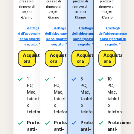
prezzo di
prezzo di
prezzo di
prezzo di
rinnovo di
rinnovo di
rinnovo di
rinnovo di
39,99
79,99
109,99
119,99
€/anno
€/anno
€/anno
€/anno
.
.
.
.
I dettagli
I dettagli
I dettagli
I dettagli
dell'abbonamento
dell'abbonamento
dell'abbonamento
dell'abbonamento
sono riportati di
sono riportati di
sono riportati di
sono riportati di
seguito. *
seguito. *
seguito. *
seguito. *
Acquista
Acquista
Acquista
Acquista
ora
ora
ora
ora
1
1
5
10
PC,
PC,
PC,
PC,
Mac,
Mac,
Mac,
Mac,
tablet
tablet
tablet
tablet
o
o
o
o
telefono
telefono
telefoni
telefoni
Protezione
Protezione
Protezione
Protezione
anti-
anti-
anti-
anti-