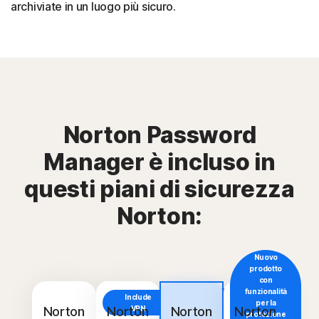
archiviate in un luogo più sicuro.
Norton Password
Manager è incluso in
questi piani di sicurezza
Norton:
Nuovo
prodotto
con
funzionalità
Include
Include
per la
VPN
Norton
Norton
VPN
Norton
Norton
protezione