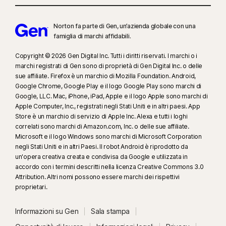
I browser più diffusi sono supportati, tra cui Chrome, Edge e FireFox.
L'accesso al portale Protezione minori non è supportato su Internet
Norton fa parte di Gen, un’azienda globale con una
Explorer. Su iOS e Android, è possibile utilizzare il browser Norton in-app
famiglia di marchi affidabili.
per ottenere tutti i vantaggi delle funzionalità.
Copyright © 2026 Gen Digital Inc. Tutti i diritti riservati. I marchi o i
marchi registrati di Gen sono di proprietà di Gen Digital Inc. o delle
‡‡
Il dispositivo deve essere acceso e disporre di un piano Internet/dati.
sue affiliate. Firefox è un marchio di Mozilla Foundation. Android,
Google Chrome, Google Play e il logo Google Play sono marchi di
§
Dark Web Monitoring non è disponibile in tutti i Paesi. Le informazioni
Google, LLC. Mac, iPhone, iPad, Apple e il logo Apple sono marchi di
Apple Computer, Inc., registrati negli Stati Uniti e in altri paesi. App
monitorate variano in base al Paese di residenza. Monitora per
Store è un marchio di servizio di Apple Inc. Alexa e tutti i loghi
impostazione predefinita il tuo indirizzo e-mail e il monitoraggio inizia
correlati sono marchi di Amazon.com, Inc. o delle sue affiliate.
immediatamente. Accedi al tuo account per inserire ulteriori informazioni
Microsoft e il logo Windows sono marchi di Microsoft Corporation
da monitorare.
negli Stati Uniti e in altri Paesi. Il robot Android è riprodotto da
un'opera creativa creata e condivisa da Google e utilizzata in
accordo con i termini descritti nella licenza Creative Commons 3.0
#
Disponibile solo su dispositivi Android e iOS con autenticazione tramite
Attribution. Altri nomi possono essere marchi dei rispettivi
impronta digitale o Touch ID/Face ID attivati.
proprietari.
##
Funziona solo su Mac e Windows tramite un’estensione supportata e
Informazioni su Gen
Sala stampa
richiede un dispositivo mobile con l’app installata. È necessario avere