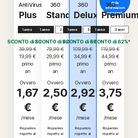
delle
AntiVirus
360
360
360
informazioni
Plus
Standard
Deluxe
Premiu
personali.
1 anno
1 anno
2 anni
1 anno
2 anni
1 anno
2 anni
SCONTO di 50%*
SCONTO di 62%*
SCONTO di 68%*
SCONTO di 62%*
39,99 €
79,99 €
109,99 €
119,99 €
19,99 €
29,99 €
34,99 €
44,99 €
 primo 
 primo 
 primo 
 primo 
an
an
an
an
Ovvero
Ovvero
Ovvero
Ovvero
1,67
2,50
2,92
3,75
€
€
€
€
/mese
/mese
/mese
/mese
Risparmio
Risparmio
Risparmio
Risparmio
rispetto al
rispetto al
rispetto al
rispetto al