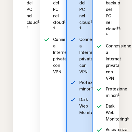
del
del
del
backup
PC
PC
PC
del
nel
nel
nel
PC
‡‡,
‡‡,
‡‡,
cloud
cloud
cloud
nel
4
4
4
‡‡,
cloud
4
Connessione
Connessione
a
a
Connessione
Internet
Internet
a
privata
privata
Internet
con
con
privata
VPN
VPN
con
VPN
Protezione
‡
minori
Protezione
‡
minori
Dark
Web
Dark
§
Monitoring
Web
§
Monitoring
Assistenza