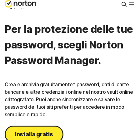
Cerca
Privati
Per la protezione delle tue
Piccole aziende
password, scegli Norton
Supporto
Password Manager.
Provalo gratis
Crea e archivia gratuitamente* password, dati di carte
Italia
bancarie e altre credenziali online nel nostro vault online
crittografato. Puoi anche sincronizzare e salvare le
password dei tuoi siti preferiti per accedere in modo
Accedi
semplice e rapido.
Installa gratis