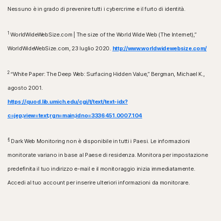
Nessuno è in grado di prevenire tutti i cybercrime e il furto di identità.
1
WorldWideWebSize.com | The size of the World Wide Web (The Internet),”
WorldWideWebSize.com, 23 luglio 2020.
http://www.worldwidewebsize.com/
2
“White Paper: The Deep Web: Surfacing Hidden Value,” Bergman, Michael K.,
agosto 2001.
https://quod.lib.umich.edu/cgi/t/text/text-idx?
c=jep;view=text;rgn=main;idno=3336451.0007.104
§
Dark Web Monitoring non è disponibile in tutti i Paesi. Le informazioni
monitorate variano in base al Paese di residenza. Monitora per impostazione
predefinita il tuo indirizzo e-mail e il monitoraggio inizia immediatamente.
Accedi al tuo account per inserire ulteriori informazioni da monitorare.