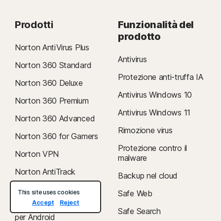
Prodotti
Funzionalità del
prodotto
Norton AntiVirus Plus
Antivirus
Norton 360 Standard
Protezione anti-truffa IA
Norton 360 Deluxe
Antivirus Windows 10
Norton 360 Premium
Antivirus Windows 11
Norton 360 Advanced
Rimozione virus
Norton 360 for Gamers
Protezione contro il
Norton VPN
malware
Norton AntiTrack
Backup nel cloud
Norton Family
This site uses cookies
Safe Web
Accept
Reject
Norton Mobile Security
Safe Search
per Android