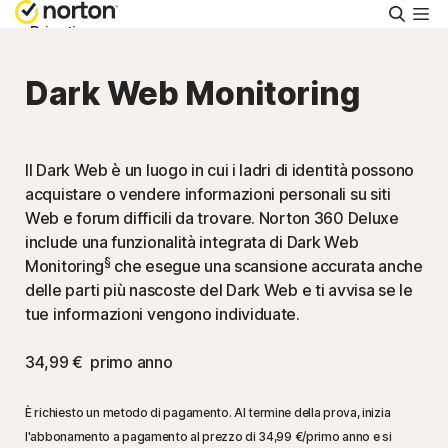
Cerca
Privati
Dark Web Monitoring
Piccole aziende
Supporto
Il Dark Web è un luogo in cui i ladri di identità possono
acquistare o vendere informazioni personali su siti
Web e forum difficili da trovare. Norton 360 Deluxe
Provalo gratis
include una funzionalità integrata di Dark Web
§
Monitoring
che esegue una scansione accurata anche
delle parti più nascoste del Dark Web e ti avvisa se le
Italia
tue informazioni vengono individuate.
Accedi
34,99 €
primo anno
È richiesto un metodo di pagamento. Al termine della prova, inizia
l'abbonamento a pagamento al prezzo di
34,99 €
/primo anno e si