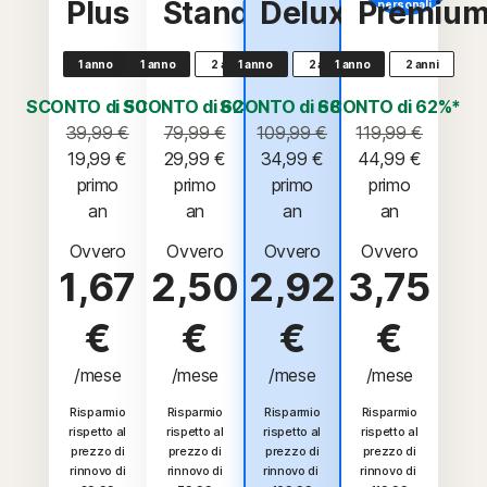
Plus
Standard
Deluxe
Premiu
personali.
1 anno
1 anno
2 anni
1 anno
2 anni
1 anno
2 anni
SCONTO di 50%*
SCONTO di 62%*
SCONTO di 68%*
SCONTO di 62%*
39,99 €
79,99 €
109,99 €
119,99 €
19,99 €
29,99 €
34,99 €
44,99 €
 primo 
 primo 
 primo 
 primo 
an
an
an
an
Ovvero
Ovvero
Ovvero
Ovvero
1,67
2,50
2,92
3,75
€
€
€
€
/mese
/mese
/mese
/mese
Risparmio
Risparmio
Risparmio
Risparmio
rispetto al
rispetto al
rispetto al
rispetto al
prezzo di
prezzo di
prezzo di
prezzo di
rinnovo di
rinnovo di
rinnovo di
rinnovo di