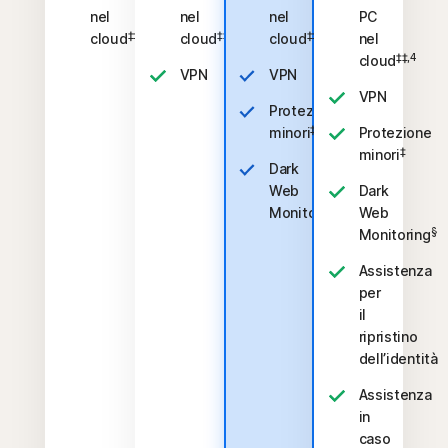
nel
nel
nel
PC
‡‡,4
‡‡,4
‡‡,4
cloud
cloud
cloud
nel
‡‡,4
cloud
VPN
VPN
VPN
Protezione
‡
minori
Protezione
‡
minori
Dark
Web
Dark
§
Monitoring
Web
§
Monitoring
Assistenza
per
il
ripristino
dell’identità
Assistenza
in
caso