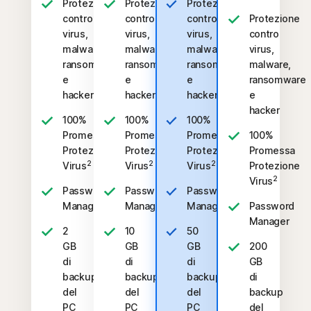
Protezione
Protezione
Protezione
contro
contro
contro
Protezione
virus,
virus,
virus,
contro
malware,
malware,
malware,
virus,
ransomware
ransomware
ransomware
malware,
e
e
e
ransomware
hacker
hacker
hacker
e
hacker
100%
100%
100%
Promessa
Promessa
Promessa
100%
Protezione
Protezione
Protezione
Promessa
2
2
2
Virus
Virus
Virus
Protezione
2
Virus
Password
Password
Password
Manager
Manager
Manager
Password
Manager
2
10
50
GB
GB
GB
200
di
di
di
GB
backup
backup
backup
di
del
del
del
backup
PC
PC
PC
del