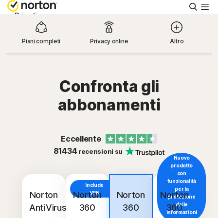
Cerca
Privati
Piani completi
Privacy online
Altro
Piccole aziende
Supporto
Confronta gli
abbonamenti
Provalo gratis
Eccellente
Italia
81434
recensioni su
Nuovo
prodotto
Accedi
con
funzionalità
Include
Include
per la
VPN
Norton
Norton
VPN
Norton
Norton
protezione
delle
AntiVirus
360
360
360
informazioni