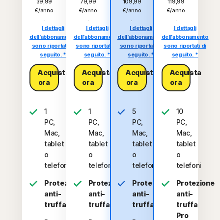
39,99
79,99
109,99
119,99
€/anno
€/anno
€/anno
€/anno
.
.
.
.
I dettagli
I dettagli
I dettagli
I dettagli
dell'abbonamento
dell'abbonamento
dell'abbonamento
dell'abbonamento
sono riportati di
sono riportati di
sono riportati di
sono riportati di
seguito. *
seguito. *
seguito. *
seguito. *
Acquista
Acquista
Acquista
Acquista
ora
ora
ora
ora
1
1
5
10
PC,
PC,
PC,
PC,
Mac,
Mac,
Mac,
Mac,
tablet
tablet
tablet
tablet
o
o
o
o
telefono
telefono
telefoni
telefoni
Protezione
Protezione
Protezione
Protezione
anti-
anti-
anti-
anti-
truffa
truffa
truffa
truffa
Pro