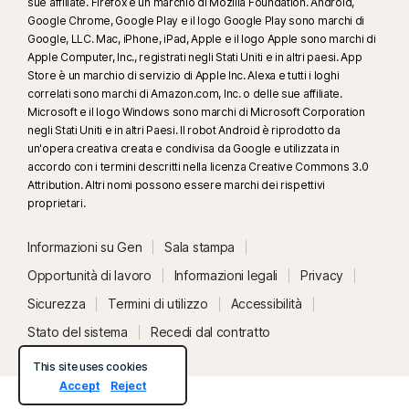
sue affiliate. Firefox è un marchio di Mozilla Foundation. Android,
Windows 11 o versione successiva e un browser supportato. Il
Google Chrome, Google Play e il logo Google Play sono marchi di
rilevamento automatico richiede inoltre un PC con IA (CPU Qualcomm o
Google, LLC. Mac, iPhone, iPad, Apple e il logo Apple sono marchi di
Apple Computer, Inc., registrati negli Stati Uniti e in altri paesi. App
Intel a 8 core minimo, 16 GB di RAM) oppure un PC senza IA (CPU a 6 core
Store è un marchio di servizio di Apple Inc. Alexa e tutti i loghi
minimo di qualsiasi marca, 16 GB di RAM). Sui PC non dotati di IA, con CPU
correlati sono marchi di Amazon.com, Inc. o delle sue affiliate.
a 4 core minimo e 8 GB di RAM, è disponibile solo la scansione manuale.
Microsoft e il logo Windows sono marchi di Microsoft Corporation
Per informazioni dettagliata, visita la pagina
negli Stati Uniti e in altri Paesi. Il robot Android è riprodotto da
Norton.com/deepfakesupport
.
un'opera creativa creata e condivisa da Google e utilizzata in
accordo con i termini descritti nella licenza Creative Commons 3.0
Attribution. Altri nomi possono essere marchi dei rispettivi
33
Protezione anti-deepfake nell’assistente con intelligenza artificiale
proprietari.
Norton Genie è attualmente disponibile con accesso in anteprima e sono
supportati solo i video di YouTube in inglese.
Informazioni su Gen
Sala stampa
Opportunità di lavoro
Informazioni legali
Privacy
γ
Norton Safe Search non fornisce un rating della sicurezza per i
collegamenti sponsorizzati e non esclude quelli potenzialmente dannosi
Sicurezza
Termini di utilizzo
Accessibilità
dai risultati della ricerca. Non disponibile su tutti i browser.
Stato del sistema
Recedi dal contratto
This site uses cookies
‡
La Protezione minori può essere installata e utilizzata solo sui PC
Accept
Reject
Windows™ e i dispositivi iOS e Android™ dei bambini, ma non tutte le