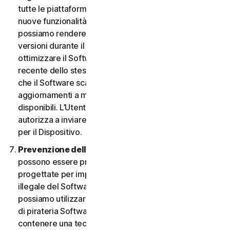
tutte le piattaforme. L’Utente ha il diritto di ricevere
nuove funzionalità e versioni del Software non appena
possiamo rendere disponibili tali funzionalità e
versioni durante il Periodo del Servizio. Al fine di
ottimizzare il Software e di ottenere la versione più
recente dello stesso, l’Utente accetta la possibilità
che il Software scarichi e installi nuove versioni e
aggiornamenti a mano a mano che li rendiamo
disponibili. L’Utente accetta inoltre di ricevere e ci
autorizza a inviare le nuove versioni e aggiornamenti
per il Dispositivo.
Prevenzione della pirateria software.
Nel Software
possono essere presenti misure tecnologiche
progettate per impedire l’utilizzo senza licenza o
illegale del Software. L’Utente accetta che noi
possiamo utilizzare tali misure per proteggerci da atti
di pirateria Software (ad esempio, il Software può
contenere una tecnologia di applicazione che limita la