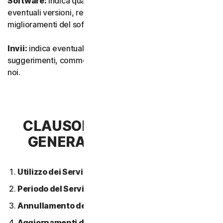
Software:
indica qualsiasi nostro software, inclusi
eventuali versioni, revisioni, aggiornamenti o
miglioramenti del software.
Invii:
indica eventuali feedback, recensioni,
suggerimenti, commenti o idee relativi ai Servizi inviati a
noi.
CLAUSOLA 2 - CONDIZIONI
GENERALI DEL SERVIZIO
Utilizzo dei Servizi.
Periodo del Servizio.
Annullamento del Servizio.
Aggiornamenti dei contenuti.