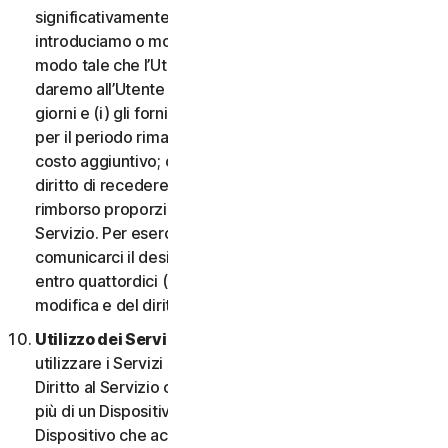
significativamente dannosa per l’Utente o
introduciamo o modifichiamo i criteri di idoneità in
modo tale che l’Utente non abbia più diritto ai Servizi,
daremo all’Utente un preavviso di quattordici (14)
giorni e (i) gli forniremo servizi comparabili o superiori
per il periodo rimanente del Servizio senza alcun
costo aggiuntivo; oppure (ii) concederemo all’Utente il
diritto di recedere dal contratto e ricevere un
rimborso proporzionale per il periodo rimanente del
Servizio. Per esercitare questo diritto, l’Utente deve
comunicarci il desiderio di rescindere il contratto
entro quattordici (14) giorni dalla notifica della
modifica e del diritto di rescissione.
Utilizzo dei Servizi in una rete.
L’Utente può
utilizzare i Servizi su una rete a condizione che il
Diritto al Servizio consenta di accedere o utilizzarli su
più di un Dispositivo e a condizione che ogni
Dispositivo che accede a o utilizza i Servizi per i