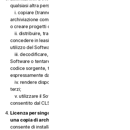
qualsiasi altra persona, quanto segue:
i. copiare (tranne che per scopi di backup o
archiviazione come consentito di seguito), modificare
o creare progetti derivati basati sul Software;
ii. distribuire, trasferire, concedere in licenza,
concedere in leasing, prestare o noleggiare il diritto di
utilizzo del Software a terzi;
iii. decodificare, decompilare o disassemblare il
Software o tentare in qualsiasi modo di scoprire il
codice sorgente, tranne e solo nella misura consentita
espressamente dalla legge applicabile;
iv. rendere disponibili le funzionalità del Software a
terzi;
v. utilizzare il Software in qualsiasi modo non
consentito dal CLS.
Licenza per singolo dispositivo; consentita solo
una copia di archivio o di backup.
Il presente CLS
consente di installare solo una copia del Software da