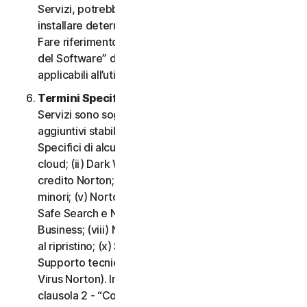
Servizi, potrebbe essere necessario scaricare e
installare determinati Software su un Dispositivo.
Fare riferimento alla clausola 3 - “Termini di Licenza
del Software” del CLS per i termini e le condizioni
applicabili all’utilizzo di tale Software.
Termini Specifici di alcuni Servizi.
I seguenti
Servizi sono soggetti a termini e condizioni
aggiuntivi stabiliti nella clausola 4 - “Termini
Specifici di alcuni Servizi” del CLS: (i) Backup nel
cloud; (ii) Dark Web Monitoring; (iii) Portale del
credito Norton; (iv) Norton Family e Protezione
minori; (v) Norton Password Manager; (vi) Norton
Safe Search e Norton Safe Web; (vii) Norton Small
Business; (viii) Norton VPN; (ix) Servizi di supporto
al ripristino; (x) Social Media Monitoring e (xi)
Supporto tecnico (inclusa la Promessa Protezione
Virus Norton). In caso di conflitto o incoerenza tra la
clausola 2 - “Condizioni Generali del Servizio” e la