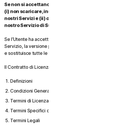
Se non si accettano i termini e le condizioni del CLS:
(i) non scaricare, installare, accedere a o utilizzare i
nostri Servizi e (ii) contattare il proprio Provider o il
nostro Servizio di Supporto Clienti.
Se l’Utente ha accettato più versioni del CLS per un
Servizio, la versione più recente accettata è quella valida
e sostituisce tutte le versioni precedenti.
Il Contratto di Licenza e Servizi copre:
Definizioni
Condizioni Generali del Servizio
Termini di Licenza Software
Termini Specifici di alcuni Servizi
Termini Legali