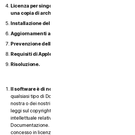
Licenza per singolo dispositivo; consentita solo
una copia di archivio o di backup.
Installazione del software.
Aggiornamenti automatici dei contenuti.
Prevenzione della pirateria software.
Requisiti di Apple.
Risoluzione.
Il software è di nostra proprietà.
Il Software e
qualsiasi tipo di Documentazione sono di proprietà
nostra o dei nostri licenziatari e sono protetti dalle
leggi sul copyright. Ciò include tutti i Diritti di proprietà
intellettuale relativi al Software e alla
Documentazione. Qualsiasi Software fornito da noi è
concesso in licenza e non venduto, e ci riserviamo