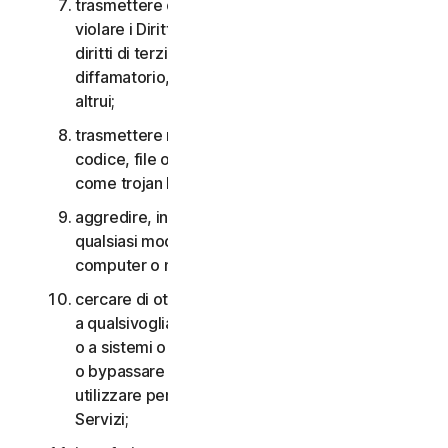
trasmettere o archiviare materiale che potrebbe
violare i Diritti di proprietà intellettuale o altri
diritti di terzi o che risulta illegale, lesivo,
diffamatorio, calunnioso o invasivo della privacy
altrui;
trasmettere materiale che contiene virus o altro
codice, file o programmi per computer dannosi
come trojan horse, worm o time bomb;
aggredire, interferire, negare il servizio in
qualsiasi modo o forma a qualsiasi altra rete,
computer o nodo attraverso i Servizi;
cercare di ottenere un accesso non autorizzato
a qualsivoglia Servizio, agli account di altri utenti
o a sistemi o reti di computer connessi ai Servizi
o bypassare qualsiasi misura che potremmo
utilizzare per prevenire o limitare l’accesso ai
Servizi;