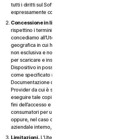
tutti i diritti sul Software e la Documentazione non
espressamente concessi nel CLS.
Concessione in licenza.
A condizione che si
rispettino i termini e le condizioni del CLS,
concediamo all’Utente, nel territorio o nell’area
geografica in cui ha acquisito il Software, una licenza
non esclusiva e non trasferibile a tempo indeterminato
per scaricare e installare una copia del Software sul
Dispositivo in possesso o controllato dall'Utente,
come specificato nel Diritto al Servizio o nella
Documentazione della transazione applicabile dal
Provider da cui è stato ottenuto il Servizio, e per
eseguire tale copia del Software esclusivamente ai
fini dell’accesso e dell’utilizzo dei Servizi per i
consumatori per uso personale non commerciale,
oppure, nel caso dei Servizi aziendali, per uso
aziendale interno, durante il Periodo del Servizio.
Limitazioni.
L’Utente non può, né può permettere a