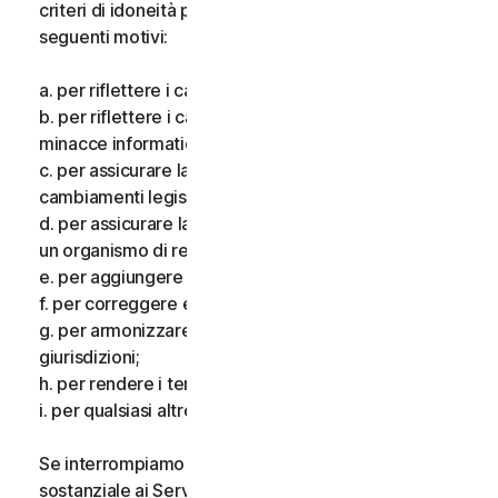
criteri di idoneità per i Servizi, per uno o più dei
seguenti motivi:
a. per riflettere i cambiamenti delle tecnologie;
b. per riflettere i cambiamenti nella natura delle
minacce informatiche;
c. per assicurare la conformità alla legge e riflettere i
cambiamenti legislativi;
d. per assicurare la conformità ai requisiti imposti da
un organismo di regolamentazione;
e. per aggiungere funzionalità aggiuntive;
f. per correggere eventuali errori;
g. per armonizzare i servizi o i termini in più
giurisdizioni;
h. per rendere i termini più chiari; e
i. per qualsiasi altro valido motivo.
Se interrompiamo i Servizi, apportiamo una modifica
sostanziale ai Servizi che potrebbe essere