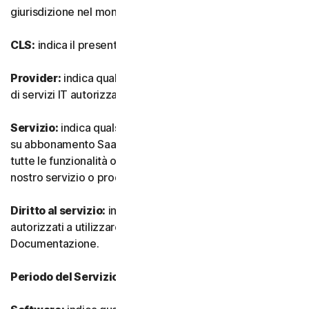
giurisdizione nel mondo.
CLS:
indica il presente Contratto di Licenza e Servizi.
Provider:
indica qualsiasi nostro rivenditore o provider
di servizi IT autorizzato.
Servizio:
indica qualsiasi nostro servizio o offerta basata
su abbonamento SaaS (software as-a-service) insieme a
tutte le funzionalità o servizi associati, nonché qualsiasi
nostro servizio o prodotto una tantum.
Diritto al servizio:
indica il numero e il tipo di Dispositivi
autorizzati a utilizzare il Software, come specificato nella
Documentazione.
Periodo del Servizio:
indica la durata del Servizio.