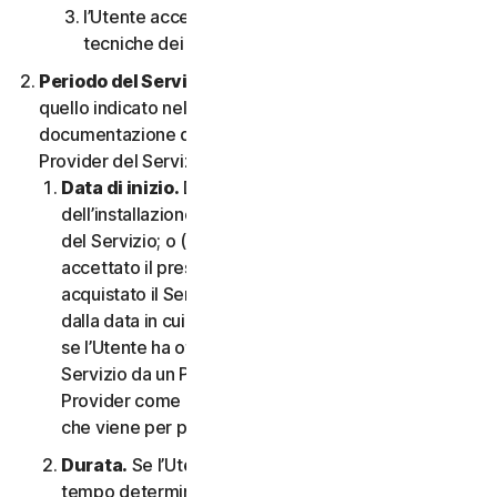
l’Utente accetta di rispettare tutte le limitazioni
tecniche dei Servizi e/o del Software.
Periodo del Servizio.
Il Periodo del Servizio sarà
quello indicato nella Documentazione o nella
documentazione di transazione applicabile dal
Provider del Servizio.
Data di inizio.
Dovrà partire (a) dalla data
dell’installazione iniziale del Software o dell’utilizzo
del Servizio; o (b) dalla data in cui l’Utente ha
accettato il presente CLS; o (c) se l’Utente ha
acquistato il Servizio dal nostro negozio online,
dalla data in cui è stato completato l’acquisto; o (d)
se l’Utente ha ottenuto il diritto di utilizzare il
Servizio da un Provider, dalla data stabilita da tale
Provider come applicabile, qualunque sia la data
che viene per prima.
Durata.
Se l’Utente dispone di un abbonamento a
tempo determinato, il Servizio terminerà