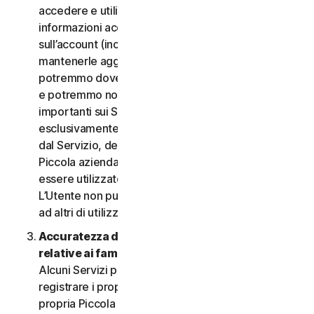
accedere e utilizzare i Servizi. È importante fornire
informazioni accurate, complete e aggiornate
sull’account (incluso un indirizzo e-mail valido) e
mantenerle aggiornate. In caso contrario,
potremmo dover sospendere o chiudere l’account
e potremmo non riuscire a inviare notifiche
importanti sui Servizi. L’account è personale ed
esclusivamente a uso dell’Utente (o, se consentito
dal Servizio, dei relativi familiari o della relativa
Piccola azienda) per gestire i Servizi, e non deve
essere utilizzato da terzi per alcuno scopo.
L’Utente non può vendere, trasferire o consentire
ad altri di utilizzare le credenziali dell’account.
Accuratezza delle informazioni (incluse quelle
relative ai familiari o alla Piccola azienda)
.
Alcuni Servizi potrebbero consentire all’Utente di
registrare i propri familiari, i dipendenti della
propria Piccola azienda o i propri dispositivi per