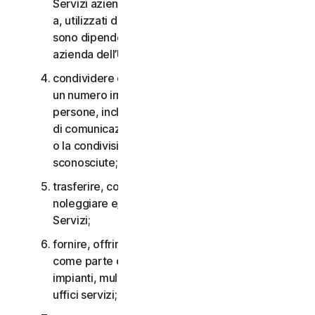
Servizi aziendali non possono essere accessibili
a, utilizzati da o condivisi con persone che non
sono dipendenti o non fanno parte della Piccola
azienda dell’Utente;
condividere qualsiasi dato o altro contenuto con
un numero irragionevolmente elevato di
persone, incluso, a titolo esemplificativo, l’invio
di comunicazioni a un gran numero di destinatari
o la condivisione di contenuti con persone
sconosciute;
trasferire, concedere in licenza, affittare,
noleggiare e/o prestare il diritto di utilizzare i
Servizi;
fornire, offrire o rendere disponibili i Servizi
come parte di un accordo per la gestione di
impianti, multiproprietà, provider di servizi o
uffici servizi;