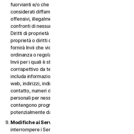
fuorvianti e/o che possano essere ragionevolmente
considerati diffamatori, calunniosi, deprecabili,
offensivi, illegalmente intimidatori o molesti nei
confronti di nessuno; (iii) non fornirà Invii che violano i
Diritti di proprietà intellettuale di terzi o altri diritti di
proprietà o diritti di pubblicità o privacy; (iv) non
fornirà Invii che violano qualsiasi legge, statuto,
ordinanza o regolamento applicabile; (v) non fornirà
Invii per i quali è stato compensato o concesso alcun
corrispettivo da terzi; (vi) non fornirà alcun Invio che
includa informazioni che fanno riferimento ad altri siti
web, indirizzi, indirizzi e-mail, informazioni di
contatto, numeri di telefono o altre informazioni
personali per nessuno; e (vii) non fornirà Invii che
contengono programmi o file di computer
potenzialmente dannosi.
Modifiche ai Servizi.
Potremmo modificare o
interrompere i Servizi oppure introdurre o variare i