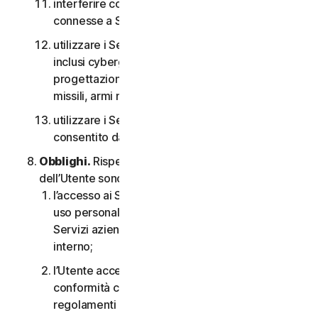
interferire con o interrompere server o reti
connesse a Software o Servizi;
utilizzare i Servizi per qualsiasi scopo militare,
inclusi cyberguerra, sviluppo di armi,
progettazione, fabbricazione o produzione di
missili, armi nucleari, chimiche o biologiche;
utilizzare i Servizi in qualsiasi modo non
consentito dal CLS.
Obblighi.
Rispetto all’uso del Servizio, gli obblighi
dell’Utente sono i seguenti:
l’accesso ai Servizi per i consumatori è solo per
uso personale o domestico oppure, nel caso dei
Servizi aziendali, è solo per uso aziendale
interno;
l’Utente accetta di utilizzare i Servizi in
conformità con il CLS e tutte le leggi e i
regolamenti applicabili;