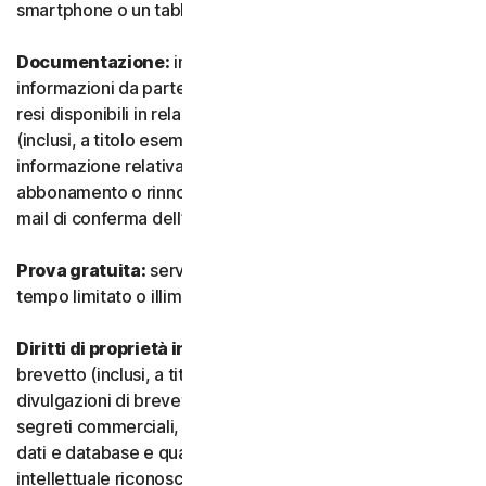
smartphone o un tablet.
Documentazione:
indica tutti i documenti e le
informazioni da parte nostra che accompagnano o sono
resi disponibili in relazione al Servizio e/o al Software
(inclusi, a titolo esemplificativo e non esaustivo, qualsiasi
informazione relativa a confezione, acquisto,
abbonamento o rinnovo, come un acquisto, ricevuta o e-
mail di conferma dell’iscrizione o del rinnovo).
Prova gratuita:
servizio offerto su base gratuita, a
tempo limitato o illimitato.
Diritti di proprietà intellettuale:
indica i diritti di
brevetto (inclusi, a titolo esemplificativo, domande e
divulgazioni di brevetti), invenzioni, diritti d’autore,
segreti commerciali, diritti morali, know-how, diritti su
dati e database e qualsiasi altro diritto di proprietà
intellettuale riconosciuto in qualsiasi Paese o