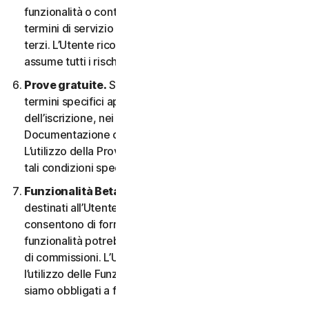
funzionalità o contenuti possono essere soggetti ai
termini di servizio e alle informative sulla privacy di tali
terzi. L’Utente riconosce la sola responsabilità e si
assume tutti i rischi derivanti dall’uso di risorse di terzi.
Prove gratuite.
Se offriamo una Prova gratuita, i
termini specifici applicabili saranno forniti al momento
dell’iscrizione, nei materiali promozionali e/o nella
Documentazione che ne descrivono i dettagli.
L’utilizzo della Prova gratuita è soggetto al rispetto di
tali condizioni specifiche.
Funzionalità Beta.
Possiamo includere nei Servizi
destinati all’Utente le funzionalità Beta che
consentono di fornire feedback. L’utilizzo di tali
funzionalità potrebbe essere soggetto al pagamento
di commissioni. L’Utente comprende e accetta che
l’utilizzo delle Funzionalità Beta è volontario e non
siamo obbligati a fornire alcuna Funzionalità Beta.