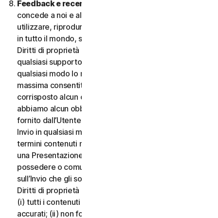
Feedback e recensioni.
Per qualsiasi Invio, l’Utente
concede a noi e alle nostre affiliate l’autorizzazione a
utilizzare, riprodurre, copiare e tradurre il proprio Invio
in tutto il mondo, secondo i termini di protezione dei
Diritti di proprietà intellettuale, in qualsiasi forma e su
qualsiasi supporto, senza alcuna restrizione e in
qualsiasi modo lo riteniamo opportuno, nella misura
massima consentita dalla legge applicabile. Non sarà
corrisposto alcun compenso per l’uso dell’Invio. Non
abbiamo alcun obbligo di pubblicare o utilizzare l’Invio
fornito dall’Utente e possiamo rimuovere qualsiasi
Invio in qualsiasi momento, in particolare se viola i
termini contenuti nel presente documento. Fornendo
una Presentazione, l’Utente dichiara e garantisce di
possedere o comunque controllare tutti i diritti
sull’Invio che gli sono necessari per fornirlo, inclusi i
Diritti di proprietà intellettuale. L’Utente accetta che:
(i) tutti i contenuti dei propri Invii devono essere
accurati; (ii) non fornirà Invii ritenuti falsi, inesatti o