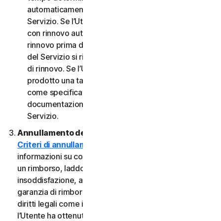
automaticamente al termine del Periodo del
Servizio. Se l’Utente dispone di un abbonamento
con rinnovo automatico, a meno che non annulli il
rinnovo prima della data di fatturazione, il Periodo
del Servizio si rinnoverà automaticamente alla data
di rinnovo. Se l’Utente dispone di un servizio o di un
prodotto una tantum, il Periodo del servizio durerà
come specificato nella Documentazione o nella
documentazione applicabile dal Provider del
Servizio.
Annullamento del Servizio.
Consultare i nostri
Criteri di annullamento e di rimborso
per
informazioni su come annullare il contratto e ottenere
un rimborso, laddove applicabile. In caso di
insoddisfazione, alcuni Servizi possono includere una
garanzia di rimborso, indipendentemente da eventuali
diritti legali come i diritti di recesso. Tuttavia, se
l’Utente ha ottenuto il diritto di utilizzare il Servizio