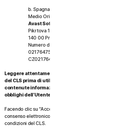
b. Spagna, Francia, Italia e resto d’Europa,
Medio Oriente e Africa
Avast Software s.r.o.
Pikrtova 1737/1a, Nusle,
140 00 Praga 4, Repubblica Ceca
Numero di registrazione dell’azienda:
02176475 e numero di partita IVA:
CZ02176475
Leggere attentamente tutti i termini e le condizioni
del CLS prima di utilizzare i nostri Servizi. Vi sono
contenute informazioni importanti su diritti e
obblighi dell’Utente.
Facendo clic su “Accetto” o indicando in altro modo il
consenso elettronico, si accettano i termini e le
condizioni del CLS.