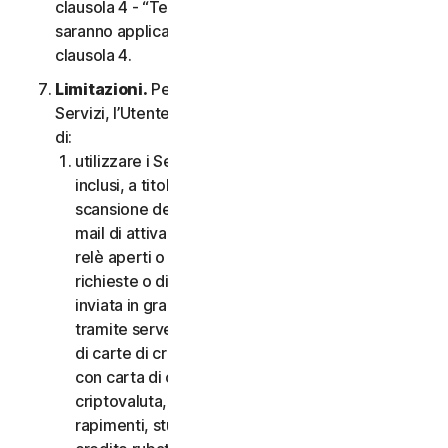
clausola 4 - “Termini Specifici di alcuni Servizi”,
saranno applicabili le condizioni contenute nella
clausola 4.
Limitazioni.
Per quanto riguarda l’utilizzo dei
Servizi, l’Utente non può, né può consentire ad altri
di:
utilizzare i Servizi per scopi illegali o fraudolenti,
inclusi, a titolo esemplificativo ma non esaustivo,
scansione delle porte, invio di spam, invio di e-
mail di attivazione o disattivazione, scansione di
relè aperti o proxy aperti, invio di e-mail non
richieste o di qualsiasi versione o tipo di e-mail
inviata in grandi quantità anche se indirizzata
tramite server di terzi, lancio di pop-up, utilizzo
di carte di credito rubate, messa in atto di frodi
con carta di credito, frodi finanziarie, frodi in
criptovaluta, occultamenti, estorsioni, ricatti,
rapimenti, stupri, omicidi, vendita di carte di