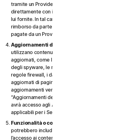
tramite un Provider e desidera annullarlo, deve farlo
direttamente con il Provider, seguendo le istruzioni da
lui fornite. In tal caso, non si ha diritto a nessun
rimborso da parte nostra di eventuali commissioni
pagate da un Provider.
Aggiornamenti dei contenuti.
Alcuni Servizi
utilizzano contenuti che vengono periodicamente
aggiornati, come le definizioni dei virus, le definizioni
degli spyware, le regole antispam, gli elenchi URL, le
regole firewall, i dati di vulnerabilità e gli elenchi
aggiornati di pagine web autenticate. Questi
aggiornamenti vengono definiti collettivamente
“Aggiornamenti dei contenuti”. In tal caso, l’Utente
avrà accesso agli Aggiornamenti dei contenuti
applicabili per i Servizi durante il Periodo del Servizio.
Funzionalità o contenuti di terzi.
I Servizi
potrebbero includere funzionalità di terzi o consentire
l’accesso ai contenuti di un sito Web di terzi. Tali