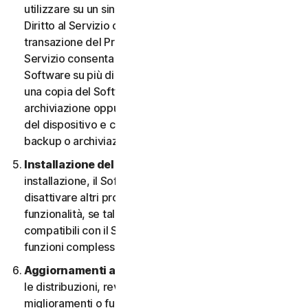
utilizzare su un singolo Dispositivo, a meno che il
Diritto al Servizio o la documentazione relativa alla
transazione del Provider da cui è stato ottenuto il
Servizio consenta espressamente di utilizzare il
Software su più di un Dispositivo. È possibile eseguire
una copia del Software avente finalità di backup o
archiviazione oppure copiare il Software sull’hard disk
del dispositivo e conservare l’originale solo per fini di
backup o archiviazione.
Installazione del software.
Durante la procedura di
installazione, il Software potrebbe disinstallare o
disattivare altri prodotti per la sicurezza, o le relative
funzionalità, se tali prodotti o funzionalità non sono
compatibili con il Software o allo scopo di migliorare le
funzioni complessive del Software.
Aggiornamenti automatici dei contenuti.
Non tutte
le distribuzioni, revisioni, aggiornamenti,
miglioramenti o funzionalità saranno disponibili su