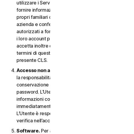
utilizzare i Servizi. In questo caso è necessario
fornire informazioni veritiere e accurate su di sé, i
propri familiari o i dipendenti della propria Piccola
azienda e confermare di essere debitamente
autorizzati a fornire tali informazioni e a monitorare
i loro account per loro conto. L’Utente
accetta inoltre di informare tali persone riguardo ai
termini di questo CLS e garantire la compliance al
presente CLS.
Accesso non autorizzato all’account
. L’Utente ha
la responsabilità esclusiva di garantire la
conservazione sicura del proprio nome utente e
password. L’Utente non deve condividere queste
informazioni con altri e si impegna a riportare
immediatamente qualsiasi utilizzo non autorizzato.
L’Utente è responsabile di qualsiasi attività che si
verifica nell’account.
Software.
Per accedere e utilizzare determinati