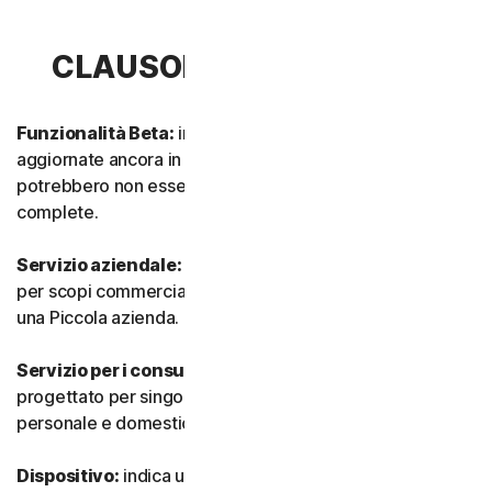
CLAUSOLA 1 - DEFINIZIONI
Funzionalità Beta:
indica funzionalità nuove e/o
aggiornate ancora in modalità test. Tali funzionalità
potrebbero non essere ancora completamente attive o
complete.
Servizio aziendale:
indica qualsiasi Servizio progettato
per scopi commerciali e destinato all’utilizzo interno in
una Piccola azienda.
Servizio per i consumatori:
indica qualsiasi Servizio
progettato per singoli consumatori e destinato all’utilizzo
personale e domestico.
Dispositivo:
indica un computer, un laptop, uno