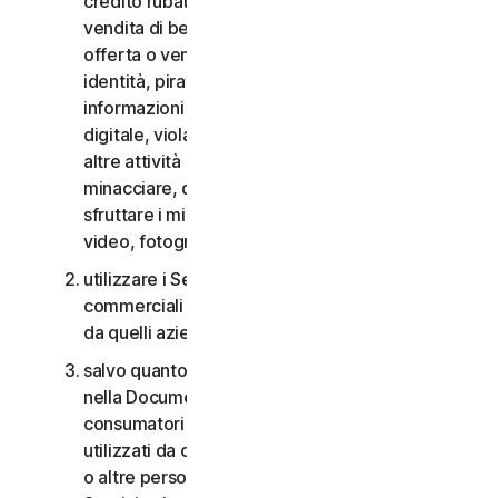
credito rubate, vendita di beni rubati, offerta o
vendita di beni proibiti, militari e a duplice uso,
offerta o vendita di sostanze controllate, furti di
identità, pirateria informatica, pharming, furto di
informazioni in qualsiasi forma o scala, pirateria
digitale, violazioni della proprietà intellettuale e
altre attività simili; molestare, perseguitare,
minacciare, danneggiare o controllare altri o
sfruttare i minori in qualsiasi modo, inclusi audio,
video, fotografie, contenuti digitali, ecc.;
utilizzare i Servizi per i consumatori per scopi
commerciali o i Servizi aziendali per scopi diversi
da quelli aziendali interni;
salvo quanto diversamente previsto nel CLS o
nella Documentazione, i Servizi per i
consumatori non possono essere accessibili a,
utilizzati da o condivisi con familiari, non familiari
o altre persone che non risiedono con l’Utente e i