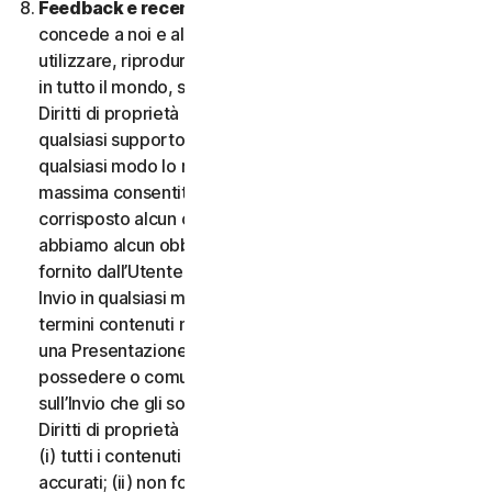
Feedback e recensioni.
Per qualsiasi Invio, l’Utente
concede a noi e alle nostre affiliate l’autorizzazione a
utilizzare, riprodurre, copiare e tradurre il proprio Invio
in tutto il mondo, secondo i termini di protezione dei
Diritti di proprietà intellettuale, in qualsiasi forma e su
qualsiasi supporto, senza alcuna restrizione e in
qualsiasi modo lo riteniamo opportuno, nella misura
massima consentita dalla legge applicabile. Non sarà
corrisposto alcun compenso per l’uso dell’Invio. Non
abbiamo alcun obbligo di pubblicare o utilizzare l’Invio
fornito dall’Utente e possiamo rimuovere qualsiasi
Invio in qualsiasi momento, in particolare se viola i
termini contenuti nel presente documento. Fornendo
una Presentazione, l’Utente dichiara e garantisce di
possedere o comunque controllare tutti i diritti
sull’Invio che gli sono necessari per fornirlo, inclusi i
Diritti di proprietà intellettuale. L’Utente accetta che:
(i) tutti i contenuti dei propri Invii devono essere
accurati; (ii) non fornirà Invii ritenuti falsi, inesatti o