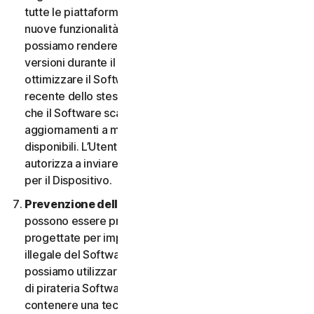
tutte le piattaforme. L’Utente ha il diritto di ricevere
nuove funzionalità e versioni del Software non appena
possiamo rendere disponibili tali funzionalità e
versioni durante il Periodo del Servizio. Al fine di
ottimizzare il Software e di ottenere la versione più
recente dello stesso, l’Utente accetta la possibilità
che il Software scarichi e installi nuove versioni e
aggiornamenti a mano a mano che li rendiamo
disponibili. L’Utente accetta inoltre di ricevere e ci
autorizza a inviare le nuove versioni e aggiornamenti
per il Dispositivo.
Prevenzione della pirateria software.
Nel Software
possono essere presenti misure tecnologiche
progettate per impedire l’utilizzo senza licenza o
illegale del Software. L’Utente accetta che noi
possiamo utilizzare tali misure per proteggerci da atti
di pirateria Software (ad esempio, il Software può
contenere una tecnologia di applicazione che limita la