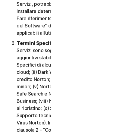
Servizi, potrebbe essere necessario scaricare e
installare determinati Software su un Dispositivo.
Fare riferimento alla clausola 3 - “Termini di Licenza
del Software” del CLS per i termini e le condizioni
applicabili all’utilizzo di tale Software.
Termini Specifici di alcuni Servizi.
I seguenti
Servizi sono soggetti a termini e condizioni
aggiuntivi stabiliti nella clausola 4 - “Termini
Specifici di alcuni Servizi” del CLS: (i) Backup nel
cloud; (ii) Dark Web Monitoring; (iii) Portale del
credito Norton; (iv) Norton Family e Protezione
minori; (v) Norton Password Manager; (vi) Norton
Safe Search e Norton Safe Web; (vii) Norton Small
Business; (viii) Norton VPN; (ix) Servizi di supporto
al ripristino; (x) Social Media Monitoring e (xi)
Supporto tecnico (inclusa la Promessa Protezione
Virus Norton). In caso di conflitto o incoerenza tra la
clausola 2 - “Condizioni Generali del Servizio” e la