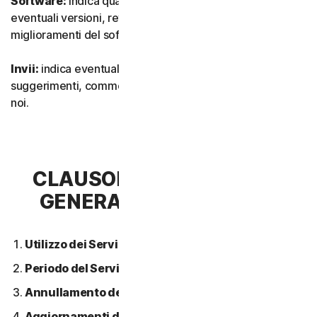
Software:
indica qualsiasi nostro software, inclusi
eventuali versioni, revisioni, aggiornamenti o
miglioramenti del software.
Invii:
indica eventuali feedback, recensioni,
suggerimenti, commenti o idee relativi ai Servizi inviati a
noi.
CLAUSOLA 2 - CONDIZIONI
GENERALI DEL SERVIZIO
Utilizzo dei Servizi.
Periodo del Servizio.
Annullamento del Servizio.
Aggiornamenti dei contenuti.