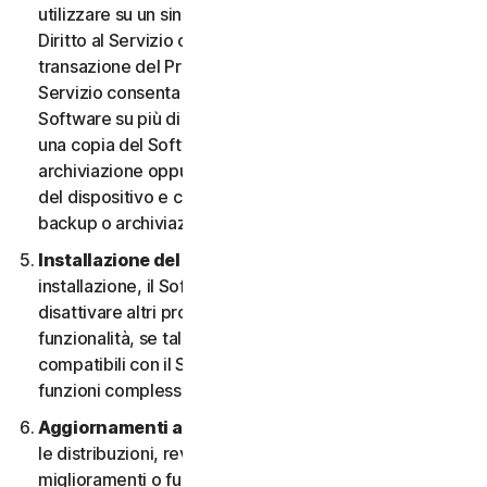
utilizzare su un singolo Dispositivo, a meno che il
Diritto al Servizio o la documentazione relativa alla
transazione del Provider da cui è stato ottenuto il
Servizio consenta espressamente di utilizzare il
Software su più di un Dispositivo. È possibile eseguire
una copia del Software avente finalità di backup o
archiviazione oppure copiare il Software sull’hard disk
del dispositivo e conservare l’originale solo per fini di
backup o archiviazione.
Installazione del software.
Durante la procedura di
installazione, il Software potrebbe disinstallare o
disattivare altri prodotti per la sicurezza, o le relative
funzionalità, se tali prodotti o funzionalità non sono
compatibili con il Software o allo scopo di migliorare le
funzioni complessive del Software.
Aggiornamenti automatici dei contenuti.
Non tutte
le distribuzioni, revisioni, aggiornamenti,
miglioramenti o funzionalità saranno disponibili su