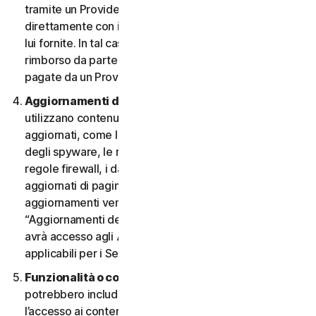
tramite un Provider e desidera annullarlo, deve farlo
direttamente con il Provider, seguendo le istruzioni da
lui fornite. In tal caso, non si ha diritto a nessun
rimborso da parte nostra di eventuali commissioni
pagate da un Provider.
Aggiornamenti dei contenuti.
Alcuni Servizi
utilizzano contenuti che vengono periodicamente
aggiornati, come le definizioni dei virus, le definizioni
degli spyware, le regole antispam, gli elenchi URL, le
regole firewall, i dati di vulnerabilità e gli elenchi
aggiornati di pagine web autenticate. Questi
aggiornamenti vengono definiti collettivamente
“Aggiornamenti dei contenuti”. In tal caso, l’Utente
avrà accesso agli Aggiornamenti dei contenuti
applicabili per i Servizi durante il Periodo del Servizio.
Funzionalità o contenuti di terzi.
I Servizi
potrebbero includere funzionalità di terzi o consentire
l’accesso ai contenuti di un sito Web di terzi. Tali