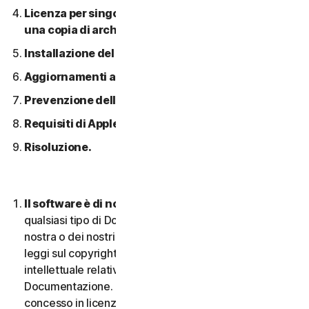
Licenza per singolo dispositivo; consentita solo
una copia di archivio o di backup.
Installazione del software.
Aggiornamenti automatici dei contenuti.
Prevenzione della pirateria software.
Requisiti di Apple.
Risoluzione.
Il software è di nostra proprietà.
Il Software e
qualsiasi tipo di Documentazione sono di proprietà
nostra o dei nostri licenziatari e sono protetti dalle
leggi sul copyright. Ciò include tutti i Diritti di proprietà
intellettuale relativi al Software e alla
Documentazione. Qualsiasi Software fornito da noi è
concesso in licenza e non venduto, e ci riserviamo