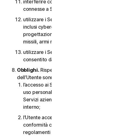
interferire con o interrompere server o reti
connesse a Software o Servizi;
utilizzare i Servizi per qualsiasi scopo militare,
inclusi cyberguerra, sviluppo di armi,
progettazione, fabbricazione o produzione di
missili, armi nucleari, chimiche o biologiche;
utilizzare i Servizi in qualsiasi modo non
consentito dal CLS.
Obblighi.
Rispetto all’uso del Servizio, gli obblighi
dell’Utente sono i seguenti:
l’accesso ai Servizi per i consumatori è solo per
uso personale o domestico oppure, nel caso dei
Servizi aziendali, è solo per uso aziendale
interno;
l’Utente accetta di utilizzare i Servizi in
conformità con il CLS e tutte le leggi e i
regolamenti applicabili;