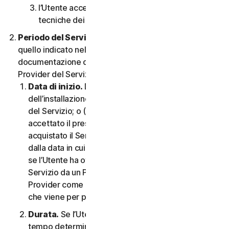
l’Utente accetta di rispettare tutte le limitazioni
tecniche dei Servizi e/o del Software.
Periodo del Servizio.
Il Periodo del Servizio sarà
quello indicato nella Documentazione o nella
documentazione di transazione applicabile dal
Provider del Servizio.
Data di inizio.
Dovrà partire (a) dalla data
dell’installazione iniziale del Software o dell’utilizzo
del Servizio; o (b) dalla data in cui l’Utente ha
accettato il presente CLS; o (c) se l’Utente ha
acquistato il Servizio dal nostro negozio online,
dalla data in cui è stato completato l’acquisto; o (d)
se l’Utente ha ottenuto il diritto di utilizzare il
Servizio da un Provider, dalla data stabilita da tale
Provider come applicabile, qualunque sia la data
che viene per prima.
Durata.
Se l’Utente dispone di un abbonamento a
tempo determinato, il Servizio terminerà