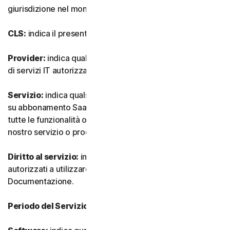
giurisdizione nel mondo.
CLS:
indica il presente Contratto di Licenza e Servizi.
Provider:
indica qualsiasi nostro rivenditore o provider
di servizi IT autorizzato.
Servizio:
indica qualsiasi nostro servizio o offerta basata
su abbonamento SaaS (software as-a-service) insieme a
tutte le funzionalità o servizi associati, nonché qualsiasi
nostro servizio o prodotto una tantum.
Diritto al servizio:
indica il numero e il tipo di Dispositivi
autorizzati a utilizzare il Software, come specificato nella
Documentazione.
Periodo del Servizio:
indica la durata del Servizio.