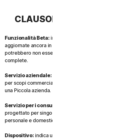
CLAUSOLA 1 - DEFINIZIONI
Funzionalità Beta:
indica funzionalità nuove e/o
aggiornate ancora in modalità test. Tali funzionalità
potrebbero non essere ancora completamente attive o
complete.
Servizio aziendale:
indica qualsiasi Servizio progettato
per scopi commerciali e destinato all’utilizzo interno in
una Piccola azienda.
Servizio per i consumatori:
indica qualsiasi Servizio
progettato per singoli consumatori e destinato all’utilizzo
personale e domestico.
Dispositivo:
indica un computer, un laptop, uno