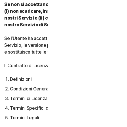
Se non si accettano i termini e le condizioni del CLS:
(i) non scaricare, installare, accedere a o utilizzare i
nostri Servizi e (ii) contattare il proprio Provider o il
nostro Servizio di Supporto Clienti.
Se l’Utente ha accettato più versioni del CLS per un
Servizio, la versione più recente accettata è quella valida
e sostituisce tutte le versioni precedenti.
Il Contratto di Licenza e Servizi copre:
Definizioni
Condizioni Generali del Servizio
Termini di Licenza Software
Termini Specifici di alcuni Servizi
Termini Legali