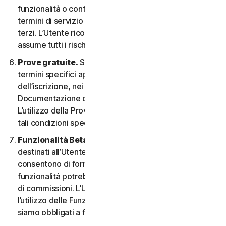
funzionalità o contenuti possono essere soggetti ai
termini di servizio e alle informative sulla privacy di tali
terzi. L’Utente riconosce la sola responsabilità e si
assume tutti i rischi derivanti dall’uso di risorse di terzi.
Prove gratuite.
Se offriamo una Prova gratuita, i
termini specifici applicabili saranno forniti al momento
dell’iscrizione, nei materiali promozionali e/o nella
Documentazione che ne descrivono i dettagli.
L’utilizzo della Prova gratuita è soggetto al rispetto di
tali condizioni specifiche.
Funzionalità Beta.
Possiamo includere nei Servizi
destinati all’Utente le funzionalità Beta che
consentono di fornire feedback. L’utilizzo di tali
funzionalità potrebbe essere soggetto al pagamento
di commissioni. L’Utente comprende e accetta che
l’utilizzo delle Funzionalità Beta è volontario e non
siamo obbligati a fornire alcuna Funzionalità Beta.