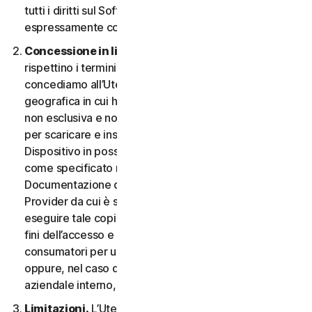
tutti i diritti sul Software e la Documentazione non
espressamente concessi nel CLS.
Concessione in licenza.
A condizione che si
rispettino i termini e le condizioni del CLS,
concediamo all’Utente, nel territorio o nell’area
geografica in cui ha acquisito il Software, una licenza
non esclusiva e non trasferibile a tempo indeterminato
per scaricare e installare una copia del Software sul
Dispositivo in possesso o controllato dall'Utente,
come specificato nel Diritto al Servizio o nella
Documentazione della transazione applicabile dal
Provider da cui è stato ottenuto il Servizio, e per
eseguire tale copia del Software esclusivamente ai
fini dell’accesso e dell’utilizzo dei Servizi per i
consumatori per uso personale non commerciale,
oppure, nel caso dei Servizi aziendali, per uso
aziendale interno, durante il Periodo del Servizio.
Limitazioni.
L’Utente non può, né può permettere a