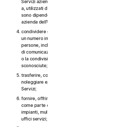
Servizi aziendali non possono essere accessibili
a, utilizzati da o condivisi con persone che non
sono dipendenti o non fanno parte della Piccola
azienda dell’Utente;
condividere qualsiasi dato o altro contenuto con
un numero irragionevolmente elevato di
persone, incluso, a titolo esemplificativo, l’invio
di comunicazioni a un gran numero di destinatari
o la condivisione di contenuti con persone
sconosciute;
trasferire, concedere in licenza, affittare,
noleggiare e/o prestare il diritto di utilizzare i
Servizi;
fornire, offrire o rendere disponibili i Servizi
come parte di un accordo per la gestione di
impianti, multiproprietà, provider di servizi o
uffici servizi;