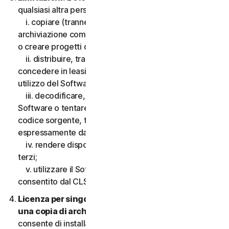
qualsiasi altra persona, quanto segue:
i. copiare (tranne che per scopi di backup o
archiviazione come consentito di seguito), modificare
o creare progetti derivati basati sul Software;
ii. distribuire, trasferire, concedere in licenza,
concedere in leasing, prestare o noleggiare il diritto di
utilizzo del Software a terzi;
iii. decodificare, decompilare o disassemblare il
Software o tentare in qualsiasi modo di scoprire il
codice sorgente, tranne e solo nella misura consentita
espressamente dalla legge applicabile;
iv. rendere disponibili le funzionalità del Software a
terzi;
v. utilizzare il Software in qualsiasi modo non
consentito dal CLS.
Licenza per singolo dispositivo; consentita solo
una copia di archivio o di backup.
Il presente CLS
consente di installare solo una copia del Software da