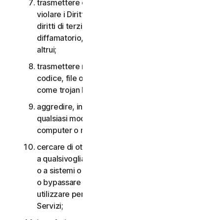
trasmettere o archiviare materiale che potrebbe
violare i Diritti di proprietà intellettuale o altri
diritti di terzi o che risulta illegale, lesivo,
diffamatorio, calunnioso o invasivo della privacy
altrui;
trasmettere materiale che contiene virus o altro
codice, file o programmi per computer dannosi
come trojan horse, worm o time bomb;
aggredire, interferire, negare il servizio in
qualsiasi modo o forma a qualsiasi altra rete,
computer o nodo attraverso i Servizi;
cercare di ottenere un accesso non autorizzato
a qualsivoglia Servizio, agli account di altri utenti
o a sistemi o reti di computer connessi ai Servizi
o bypassare qualsiasi misura che potremmo
utilizzare per prevenire o limitare l’accesso ai
Servizi;