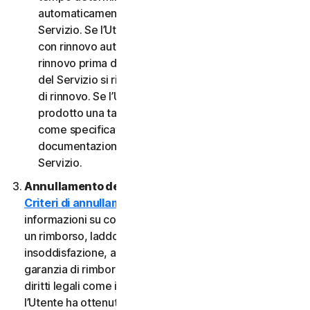
automaticamente al termine del Periodo del
Servizio. Se l’Utente dispone di un abbonamento
con rinnovo automatico, a meno che non annulli il
rinnovo prima della data di fatturazione, il Periodo
del Servizio si rinnoverà automaticamente alla data
di rinnovo. Se l’Utente dispone di un servizio o di un
prodotto una tantum, il Periodo del servizio durerà
come specificato nella Documentazione o nella
documentazione applicabile dal Provider del
Servizio.
Annullamento del Servizio.
Consultare i nostri
Criteri di annullamento e di rimborso
per
informazioni su come annullare il contratto e ottenere
un rimborso, laddove applicabile. In caso di
insoddisfazione, alcuni Servizi possono includere una
garanzia di rimborso, indipendentemente da eventuali
diritti legali come i diritti di recesso. Tuttavia, se
l’Utente ha ottenuto il diritto di utilizzare il Servizio