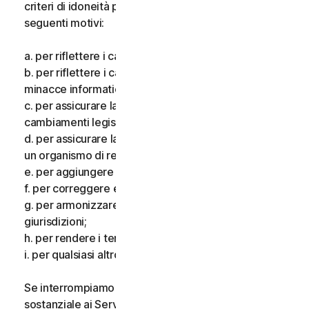
criteri di idoneità per i Servizi, per uno o più dei
seguenti motivi:
a. per riflettere i cambiamenti delle tecnologie;
b. per riflettere i cambiamenti nella natura delle
minacce informatiche;
c. per assicurare la conformità alla legge e riflettere i
cambiamenti legislativi;
d. per assicurare la conformità ai requisiti imposti da
un organismo di regolamentazione;
e. per aggiungere funzionalità aggiuntive;
f. per correggere eventuali errori;
g. per armonizzare i servizi o i termini in più
giurisdizioni;
h. per rendere i termini più chiari; e
i. per qualsiasi altro valido motivo.
Se interrompiamo i Servizi, apportiamo una modifica
sostanziale ai Servizi che potrebbe essere