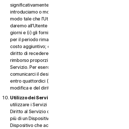
significativamente dannosa per l’Utente o
introduciamo o modifichiamo i criteri di idoneità in
modo tale che l’Utente non abbia più diritto ai Servizi,
daremo all’Utente un preavviso di quattordici (14)
giorni e (i) gli forniremo servizi comparabili o superiori
per il periodo rimanente del Servizio senza alcun
costo aggiuntivo; oppure (ii) concederemo all’Utente il
diritto di recedere dal contratto e ricevere un
rimborso proporzionale per il periodo rimanente del
Servizio. Per esercitare questo diritto, l’Utente deve
comunicarci il desiderio di rescindere il contratto
entro quattordici (14) giorni dalla notifica della
modifica e del diritto di rescissione.
Utilizzo dei Servizi in una rete.
L’Utente può
utilizzare i Servizi su una rete a condizione che il
Diritto al Servizio consenta di accedere o utilizzarli su
più di un Dispositivo e a condizione che ogni
Dispositivo che accede a o utilizza i Servizi per i