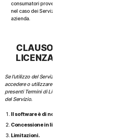
consumatori provenga da un unico nucleo familiare o,
nel caso dei Servizi aziendali, da un’unica Piccola
azienda.
CLAUSOLA 3 - TERMINI DI
LICENZA DEL SOFTWARE
Se l’utilizzo del Servizio richiede di scaricare, installare,
accedere o utilizzare il Software su un Dispositivo, i
presenti Termini di Licenza si applicano anche all’utilizzo
del Servizio.
Il software è di nostra proprietà.
Concessione in licenza.
Limitazioni.