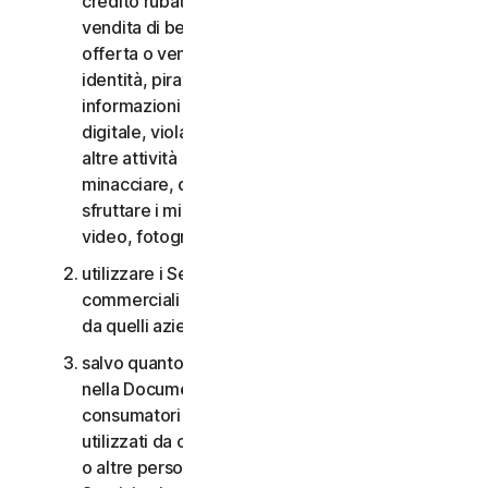
credito rubate, vendita di beni rubati, offerta o
vendita di beni proibiti, militari e a duplice uso,
offerta o vendita di sostanze controllate, furti di
identità, pirateria informatica, pharming, furto di
informazioni in qualsiasi forma o scala, pirateria
digitale, violazioni della proprietà intellettuale e
altre attività simili; molestare, perseguitare,
minacciare, danneggiare o controllare altri o
sfruttare i minori in qualsiasi modo, inclusi audio,
video, fotografie, contenuti digitali, ecc.;
utilizzare i Servizi per i consumatori per scopi
commerciali o i Servizi aziendali per scopi diversi
da quelli aziendali interni;
salvo quanto diversamente previsto nel CLS o
nella Documentazione, i Servizi per i
consumatori non possono essere accessibili a,
utilizzati da o condivisi con familiari, non familiari
o altre persone che non risiedono con l’Utente e i