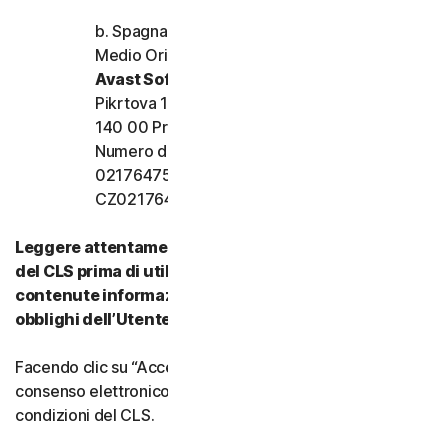
b. Spagna, Francia, Italia e resto d’Europa,
Medio Oriente e Africa
Avast Software s.r.o.
Pikrtova 1737/1a, Nusle,
140 00 Praga 4, Repubblica Ceca
Numero di registrazione dell’azienda:
02176475 e numero di partita IVA:
CZ02176475
Leggere attentamente tutti i termini e le condizioni
del CLS prima di utilizzare i nostri Servizi. Vi sono
contenute informazioni importanti su diritti e
obblighi dell’Utente.
Facendo clic su “Accetto” o indicando in altro modo il
consenso elettronico, si accettano i termini e le
condizioni del CLS.