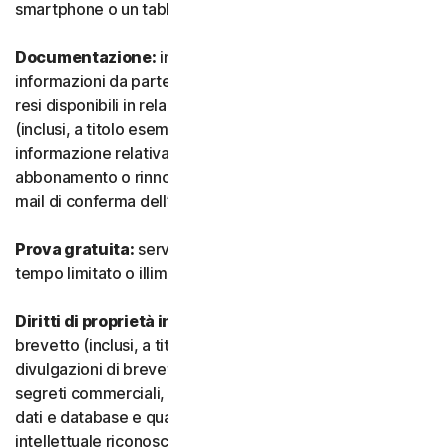
smartphone o un tablet.
Documentazione:
indica tutti i documenti e le
informazioni da parte nostra che accompagnano o sono
resi disponibili in relazione al Servizio e/o al Software
(inclusi, a titolo esemplificativo e non esaustivo, qualsiasi
informazione relativa a confezione, acquisto,
abbonamento o rinnovo, come un acquisto, ricevuta o e-
mail di conferma dell’iscrizione o del rinnovo).
Prova gratuita:
servizio offerto su base gratuita, a
tempo limitato o illimitato.
Diritti di proprietà intellettuale:
indica i diritti di
brevetto (inclusi, a titolo esemplificativo, domande e
divulgazioni di brevetti), invenzioni, diritti d’autore,
segreti commerciali, diritti morali, know-how, diritti su
dati e database e qualsiasi altro diritto di proprietà
intellettuale riconosciuto in qualsiasi Paese o