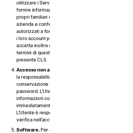
utilizzare i Servizi. In questo caso è necessario
fornire informazioni veritiere e accurate su di sé, i
propri familiari o i dipendenti della propria Piccola
azienda e confermare di essere debitamente
autorizzati a fornire tali informazioni e a monitorare
i loro account per loro conto. L’Utente
accetta inoltre di informare tali persone riguardo ai
termini di questo CLS e garantire la compliance al
presente CLS.
Accesso non autorizzato all’account
. L’Utente ha
la responsabilità esclusiva di garantire la
conservazione sicura del proprio nome utente e
password. L’Utente non deve condividere queste
informazioni con altri e si impegna a riportare
immediatamente qualsiasi utilizzo non autorizzato.
L’Utente è responsabile di qualsiasi attività che si
verifica nell’account.
Software.
Per accedere e utilizzare determinati