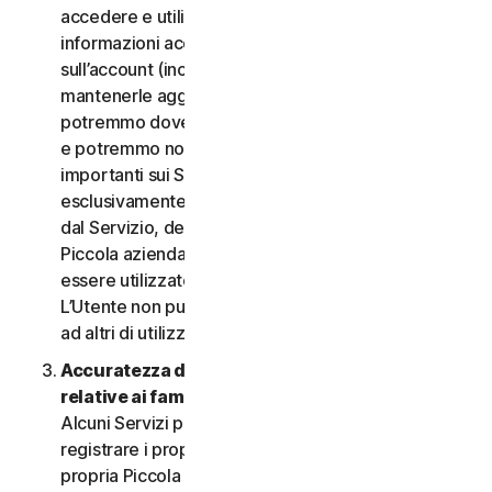
accedere e utilizzare i Servizi. È importante fornire
informazioni accurate, complete e aggiornate
sull’account (incluso un indirizzo e-mail valido) e
mantenerle aggiornate. In caso contrario,
potremmo dover sospendere o chiudere l’account
e potremmo non riuscire a inviare notifiche
importanti sui Servizi. L’account è personale ed
esclusivamente a uso dell’Utente (o, se consentito
dal Servizio, dei relativi familiari o della relativa
Piccola azienda) per gestire i Servizi, e non deve
essere utilizzato da terzi per alcuno scopo.
L’Utente non può vendere, trasferire o consentire
ad altri di utilizzare le credenziali dell’account.
Accuratezza delle informazioni (incluse quelle
relative ai familiari o alla Piccola azienda)
.
Alcuni Servizi potrebbero consentire all’Utente di
registrare i propri familiari, i dipendenti della
propria Piccola azienda o i propri dispositivi per