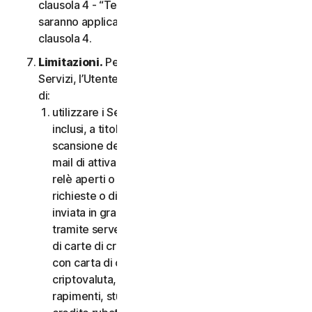
clausola 4 - “Termini Specifici di alcuni Servizi”,
saranno applicabili le condizioni contenute nella
clausola 4.
Limitazioni.
Per quanto riguarda l’utilizzo dei
Servizi, l’Utente non può, né può consentire ad altri
di:
utilizzare i Servizi per scopi illegali o fraudolenti,
inclusi, a titolo esemplificativo ma non esaustivo,
scansione delle porte, invio di spam, invio di e-
mail di attivazione o disattivazione, scansione di
relè aperti o proxy aperti, invio di e-mail non
richieste o di qualsiasi versione o tipo di e-mail
inviata in grandi quantità anche se indirizzata
tramite server di terzi, lancio di pop-up, utilizzo
di carte di credito rubate, messa in atto di frodi
con carta di credito, frodi finanziarie, frodi in
criptovaluta, occultamenti, estorsioni, ricatti,
rapimenti, stupri, omicidi, vendita di carte di