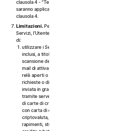
clausola 4 - “Termini Specifici di alcuni Servizi”,
saranno applicabili le condizioni contenute nella
clausola 4.
Limitazioni.
Per quanto riguarda l’utilizzo dei
Servizi, l’Utente non può, né può consentire ad altri
di:
utilizzare i Servizi per scopi illegali o fraudolenti,
inclusi, a titolo esemplificativo ma non esaustivo,
scansione delle porte, invio di spam, invio di e-
mail di attivazione o disattivazione, scansione di
relè aperti o proxy aperti, invio di e-mail non
richieste o di qualsiasi versione o tipo di e-mail
inviata in grandi quantità anche se indirizzata
tramite server di terzi, lancio di pop-up, utilizzo
di carte di credito rubate, messa in atto di frodi
con carta di credito, frodi finanziarie, frodi in
criptovaluta, occultamenti, estorsioni, ricatti,
rapimenti, stupri, omicidi, vendita di carte di