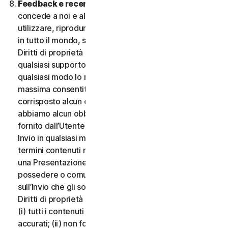
Feedback e recensioni.
Per qualsiasi Invio, l’Utente
concede a noi e alle nostre affiliate l’autorizzazione a
utilizzare, riprodurre, copiare e tradurre il proprio Invio
in tutto il mondo, secondo i termini di protezione dei
Diritti di proprietà intellettuale, in qualsiasi forma e su
qualsiasi supporto, senza alcuna restrizione e in
qualsiasi modo lo riteniamo opportuno, nella misura
massima consentita dalla legge applicabile. Non sarà
corrisposto alcun compenso per l’uso dell’Invio. Non
abbiamo alcun obbligo di pubblicare o utilizzare l’Invio
fornito dall’Utente e possiamo rimuovere qualsiasi
Invio in qualsiasi momento, in particolare se viola i
termini contenuti nel presente documento. Fornendo
una Presentazione, l’Utente dichiara e garantisce di
possedere o comunque controllare tutti i diritti
sull’Invio che gli sono necessari per fornirlo, inclusi i
Diritti di proprietà intellettuale. L’Utente accetta che:
(i) tutti i contenuti dei propri Invii devono essere
accurati; (ii) non fornirà Invii ritenuti falsi, inesatti o