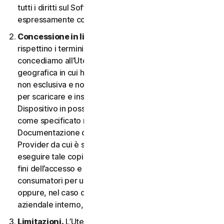
tutti i diritti sul Software e la Documentazione non
espressamente concessi nel CLS.
Concessione in licenza.
A condizione che si
rispettino i termini e le condizioni del CLS,
concediamo all’Utente, nel territorio o nell’area
geografica in cui ha acquisito il Software, una licenza
non esclusiva e non trasferibile a tempo indeterminato
per scaricare e installare una copia del Software sul
Dispositivo in possesso o controllato dall'Utente,
come specificato nel Diritto al Servizio o nella
Documentazione della transazione applicabile dal
Provider da cui è stato ottenuto il Servizio, e per
eseguire tale copia del Software esclusivamente ai
fini dell’accesso e dell’utilizzo dei Servizi per i
consumatori per uso personale non commerciale,
oppure, nel caso dei Servizi aziendali, per uso
aziendale interno, durante il Periodo del Servizio.
Limitazioni.
L’Utente non può, né può permettere a