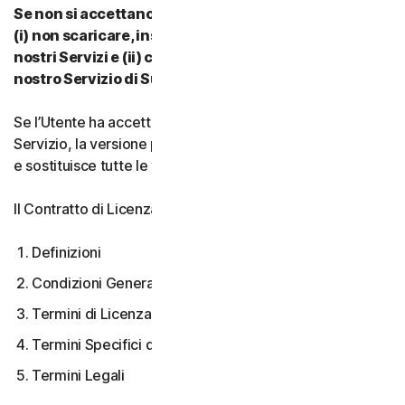
Se non si accettano i termini e le condizioni del CLS:
(i) non scaricare, installare, accedere a o utilizzare i
nostri Servizi e (ii) contattare il proprio Provider o il
nostro Servizio di Supporto Clienti.
Se l’Utente ha accettato più versioni del CLS per un
Servizio, la versione più recente accettata è quella valida
e sostituisce tutte le versioni precedenti.
Il Contratto di Licenza e Servizi copre:
Definizioni
Condizioni Generali del Servizio
Termini di Licenza Software
Termini Specifici di alcuni Servizi
Termini Legali