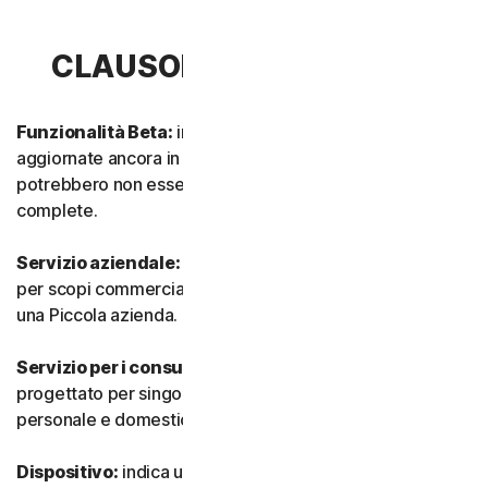
CLAUSOLA 1 - DEFINIZIONI
Funzionalità Beta:
indica funzionalità nuove e/o
aggiornate ancora in modalità test. Tali funzionalità
potrebbero non essere ancora completamente attive o
complete.
Servizio aziendale:
indica qualsiasi Servizio progettato
per scopi commerciali e destinato all’utilizzo interno in
una Piccola azienda.
Servizio per i consumatori:
indica qualsiasi Servizio
progettato per singoli consumatori e destinato all’utilizzo
personale e domestico.
Dispositivo:
indica un computer, un laptop, uno