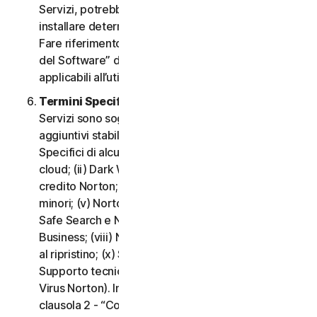
Servizi, potrebbe essere necessario scaricare e
installare determinati Software su un Dispositivo.
Fare riferimento alla clausola 3 - “Termini di Licenza
del Software” del CLS per i termini e le condizioni
applicabili all’utilizzo di tale Software.
Termini Specifici di alcuni Servizi.
I seguenti
Servizi sono soggetti a termini e condizioni
aggiuntivi stabiliti nella clausola 4 - “Termini
Specifici di alcuni Servizi” del CLS: (i) Backup nel
cloud; (ii) Dark Web Monitoring; (iii) Portale del
credito Norton; (iv) Norton Family e Protezione
minori; (v) Norton Password Manager; (vi) Norton
Safe Search e Norton Safe Web; (vii) Norton Small
Business; (viii) Norton VPN; (ix) Servizi di supporto
al ripristino; (x) Social Media Monitoring e (xi)
Supporto tecnico (inclusa la Promessa Protezione
Virus Norton). In caso di conflitto o incoerenza tra la
clausola 2 - “Condizioni Generali del Servizio” e la