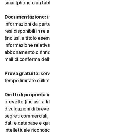
smartphone o un tablet.
Documentazione:
indica tutti i documenti e le
informazioni da parte nostra che accompagnano o sono
resi disponibili in relazione al Servizio e/o al Software
(inclusi, a titolo esemplificativo e non esaustivo, qualsiasi
informazione relativa a confezione, acquisto,
abbonamento o rinnovo, come un acquisto, ricevuta o e-
mail di conferma dell’iscrizione o del rinnovo).
Prova gratuita:
servizio offerto su base gratuita, a
tempo limitato o illimitato.
Diritti di proprietà intellettuale:
indica i diritti di
brevetto (inclusi, a titolo esemplificativo, domande e
divulgazioni di brevetti), invenzioni, diritti d’autore,
segreti commerciali, diritti morali, know-how, diritti su
dati e database e qualsiasi altro diritto di proprietà
intellettuale riconosciuto in qualsiasi Paese o