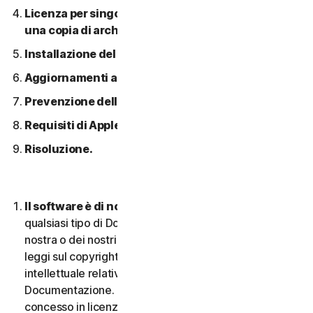
Licenza per singolo dispositivo; consentita solo
una copia di archivio o di backup.
Installazione del software.
Aggiornamenti automatici dei contenuti.
Prevenzione della pirateria software.
Requisiti di Apple.
Risoluzione.
Il software è di nostra proprietà.
Il Software e
qualsiasi tipo di Documentazione sono di proprietà
nostra o dei nostri licenziatari e sono protetti dalle
leggi sul copyright. Ciò include tutti i Diritti di proprietà
intellettuale relativi al Software e alla
Documentazione. Qualsiasi Software fornito da noi è
concesso in licenza e non venduto, e ci riserviamo