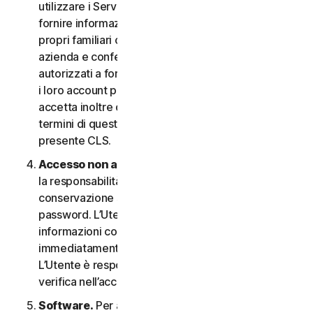
utilizzare i Servizi. In questo caso è necessario
fornire informazioni veritiere e accurate su di sé, i
propri familiari o i dipendenti della propria Piccola
azienda e confermare di essere debitamente
autorizzati a fornire tali informazioni e a monitorare
i loro account per loro conto. L’Utente
accetta inoltre di informare tali persone riguardo ai
termini di questo CLS e garantire la compliance al
presente CLS.
Accesso non autorizzato all’account
. L’Utente ha
la responsabilità esclusiva di garantire la
conservazione sicura del proprio nome utente e
password. L’Utente non deve condividere queste
informazioni con altri e si impegna a riportare
immediatamente qualsiasi utilizzo non autorizzato.
L’Utente è responsabile di qualsiasi attività che si
verifica nell’account.
Software.
Per accedere e utilizzare determinati