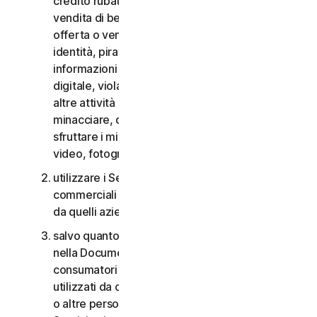
credito rubate, vendita di beni rubati, offerta o
vendita di beni proibiti, militari e a duplice uso,
offerta o vendita di sostanze controllate, furti di
identità, pirateria informatica, pharming, furto di
informazioni in qualsiasi forma o scala, pirateria
digitale, violazioni della proprietà intellettuale e
altre attività simili; molestare, perseguitare,
minacciare, danneggiare o controllare altri o
sfruttare i minori in qualsiasi modo, inclusi audio,
video, fotografie, contenuti digitali, ecc.;
utilizzare i Servizi per i consumatori per scopi
commerciali o i Servizi aziendali per scopi diversi
da quelli aziendali interni;
salvo quanto diversamente previsto nel CLS o
nella Documentazione, i Servizi per i
consumatori non possono essere accessibili a,
utilizzati da o condivisi con familiari, non familiari
o altre persone che non risiedono con l’Utente e i