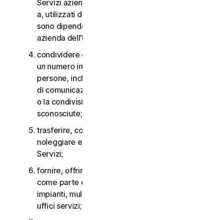
Servizi aziendali non possono essere accessibili
a, utilizzati da o condivisi con persone che non
sono dipendenti o non fanno parte della Piccola
azienda dell’Utente;
condividere qualsiasi dato o altro contenuto con
un numero irragionevolmente elevato di
persone, incluso, a titolo esemplificativo, l’invio
di comunicazioni a un gran numero di destinatari
o la condivisione di contenuti con persone
sconosciute;
trasferire, concedere in licenza, affittare,
noleggiare e/o prestare il diritto di utilizzare i
Servizi;
fornire, offrire o rendere disponibili i Servizi
come parte di un accordo per la gestione di
impianti, multiproprietà, provider di servizi o
uffici servizi;