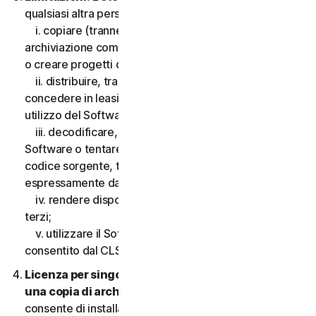
qualsiasi altra persona, quanto segue:
i. copiare (tranne che per scopi di backup o
archiviazione come consentito di seguito), modificare
o creare progetti derivati basati sul Software;
ii. distribuire, trasferire, concedere in licenza,
concedere in leasing, prestare o noleggiare il diritto di
utilizzo del Software a terzi;
iii. decodificare, decompilare o disassemblare il
Software o tentare in qualsiasi modo di scoprire il
codice sorgente, tranne e solo nella misura consentita
espressamente dalla legge applicabile;
iv. rendere disponibili le funzionalità del Software a
terzi;
v. utilizzare il Software in qualsiasi modo non
consentito dal CLS.
Licenza per singolo dispositivo; consentita solo
una copia di archivio o di backup.
Il presente CLS
consente di installare solo una copia del Software da