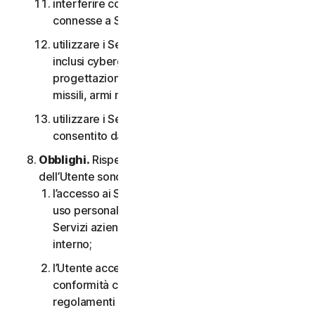
interferire con o interrompere server o reti
connesse a Software o Servizi;
utilizzare i Servizi per qualsiasi scopo militare,
inclusi cyberguerra, sviluppo di armi,
progettazione, fabbricazione o produzione di
missili, armi nucleari, chimiche o biologiche;
utilizzare i Servizi in qualsiasi modo non
consentito dal CLS.
Obblighi.
Rispetto all’uso del Servizio, gli obblighi
dell’Utente sono i seguenti:
l’accesso ai Servizi per i consumatori è solo per
uso personale o domestico oppure, nel caso dei
Servizi aziendali, è solo per uso aziendale
interno;
l’Utente accetta di utilizzare i Servizi in
conformità con il CLS e tutte le leggi e i
regolamenti applicabili;