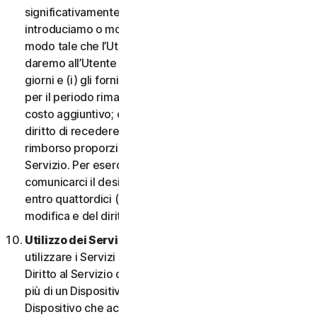
significativamente dannosa per l’Utente o
introduciamo o modifichiamo i criteri di idoneità in
modo tale che l’Utente non abbia più diritto ai Servizi,
daremo all’Utente un preavviso di quattordici (14)
giorni e (i) gli forniremo servizi comparabili o superiori
per il periodo rimanente del Servizio senza alcun
costo aggiuntivo; oppure (ii) concederemo all’Utente il
diritto di recedere dal contratto e ricevere un
rimborso proporzionale per il periodo rimanente del
Servizio. Per esercitare questo diritto, l’Utente deve
comunicarci il desiderio di rescindere il contratto
entro quattordici (14) giorni dalla notifica della
modifica e del diritto di rescissione.
Utilizzo dei Servizi in una rete.
L’Utente può
utilizzare i Servizi su una rete a condizione che il
Diritto al Servizio consenta di accedere o utilizzarli su
più di un Dispositivo e a condizione che ogni
Dispositivo che accede a o utilizza i Servizi per i