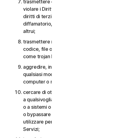
trasmettere o archiviare materiale che potrebbe
violare i Diritti di proprietà intellettuale o altri
diritti di terzi o che risulta illegale, lesivo,
diffamatorio, calunnioso o invasivo della privacy
altrui;
trasmettere materiale che contiene virus o altro
codice, file o programmi per computer dannosi
come trojan horse, worm o time bomb;
aggredire, interferire, negare il servizio in
qualsiasi modo o forma a qualsiasi altra rete,
computer o nodo attraverso i Servizi;
cercare di ottenere un accesso non autorizzato
a qualsivoglia Servizio, agli account di altri utenti
o a sistemi o reti di computer connessi ai Servizi
o bypassare qualsiasi misura che potremmo
utilizzare per prevenire o limitare l’accesso ai
Servizi;