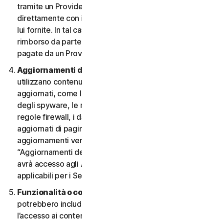
tramite un Provider e desidera annullarlo, deve farlo
direttamente con il Provider, seguendo le istruzioni da
lui fornite. In tal caso, non si ha diritto a nessun
rimborso da parte nostra di eventuali commissioni
pagate da un Provider.
Aggiornamenti dei contenuti.
Alcuni Servizi
utilizzano contenuti che vengono periodicamente
aggiornati, come le definizioni dei virus, le definizioni
degli spyware, le regole antispam, gli elenchi URL, le
regole firewall, i dati di vulnerabilità e gli elenchi
aggiornati di pagine web autenticate. Questi
aggiornamenti vengono definiti collettivamente
“Aggiornamenti dei contenuti”. In tal caso, l’Utente
avrà accesso agli Aggiornamenti dei contenuti
applicabili per i Servizi durante il Periodo del Servizio.
Funzionalità o contenuti di terzi.
I Servizi
potrebbero includere funzionalità di terzi o consentire
l’accesso ai contenuti di un sito Web di terzi. Tali