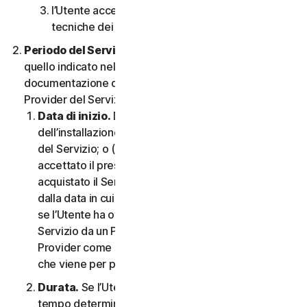
l’Utente accetta di rispettare tutte le limitazioni
tecniche dei Servizi e/o del Software.
Periodo del Servizio.
Il Periodo del Servizio sarà
quello indicato nella Documentazione o nella
documentazione di transazione applicabile dal
Provider del Servizio.
Data di inizio.
Dovrà partire (a) dalla data
dell’installazione iniziale del Software o dell’utilizzo
del Servizio; o (b) dalla data in cui l’Utente ha
accettato il presente CLS; o (c) se l’Utente ha
acquistato il Servizio dal nostro negozio online,
dalla data in cui è stato completato l’acquisto; o (d)
se l’Utente ha ottenuto il diritto di utilizzare il
Servizio da un Provider, dalla data stabilita da tale
Provider come applicabile, qualunque sia la data
che viene per prima.
Durata.
Se l’Utente dispone di un abbonamento a
tempo determinato, il Servizio terminerà