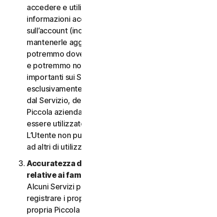
accedere e utilizzare i Servizi. È importante fornire
informazioni accurate, complete e aggiornate
sull’account (incluso un indirizzo e-mail valido) e
mantenerle aggiornate. In caso contrario,
potremmo dover sospendere o chiudere l’account
e potremmo non riuscire a inviare notifiche
importanti sui Servizi. L’account è personale ed
esclusivamente a uso dell’Utente (o, se consentito
dal Servizio, dei relativi familiari o della relativa
Piccola azienda) per gestire i Servizi, e non deve
essere utilizzato da terzi per alcuno scopo.
L’Utente non può vendere, trasferire o consentire
ad altri di utilizzare le credenziali dell’account.
Accuratezza delle informazioni (incluse quelle
relative ai familiari o alla Piccola azienda)
.
Alcuni Servizi potrebbero consentire all’Utente di
registrare i propri familiari, i dipendenti della
propria Piccola azienda o i propri dispositivi per