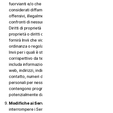
fuorvianti e/o che possano essere ragionevolmente
considerati diffamatori, calunniosi, deprecabili,
offensivi, illegalmente intimidatori o molesti nei
confronti di nessuno; (iii) non fornirà Invii che violano i
Diritti di proprietà intellettuale di terzi o altri diritti di
proprietà o diritti di pubblicità o privacy; (iv) non
fornirà Invii che violano qualsiasi legge, statuto,
ordinanza o regolamento applicabile; (v) non fornirà
Invii per i quali è stato compensato o concesso alcun
corrispettivo da terzi; (vi) non fornirà alcun Invio che
includa informazioni che fanno riferimento ad altri siti
web, indirizzi, indirizzi e-mail, informazioni di
contatto, numeri di telefono o altre informazioni
personali per nessuno; e (vii) non fornirà Invii che
contengono programmi o file di computer
potenzialmente dannosi.
Modifiche ai Servizi.
Potremmo modificare o
interrompere i Servizi oppure introdurre o variare i