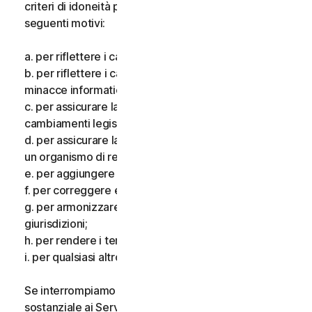
criteri di idoneità per i Servizi, per uno o più dei
seguenti motivi:
a. per riflettere i cambiamenti delle tecnologie;
b. per riflettere i cambiamenti nella natura delle
minacce informatiche;
c. per assicurare la conformità alla legge e riflettere i
cambiamenti legislativi;
d. per assicurare la conformità ai requisiti imposti da
un organismo di regolamentazione;
e. per aggiungere funzionalità aggiuntive;
f. per correggere eventuali errori;
g. per armonizzare i servizi o i termini in più
giurisdizioni;
h. per rendere i termini più chiari; e
i. per qualsiasi altro valido motivo.
Se interrompiamo i Servizi, apportiamo una modifica
sostanziale ai Servizi che potrebbe essere