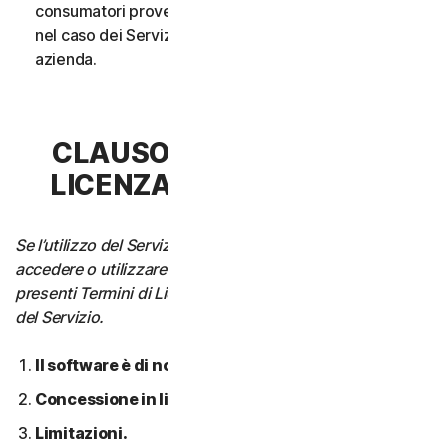
consumatori provenga da un unico nucleo familiare o,
nel caso dei Servizi aziendali, da un’unica Piccola
azienda.
CLAUSOLA 3 - TERMINI DI
LICENZA DEL SOFTWARE
Se l’utilizzo del Servizio richiede di scaricare, installare,
accedere o utilizzare il Software su un Dispositivo, i
presenti Termini di Licenza si applicano anche all’utilizzo
del Servizio.
Il software è di nostra proprietà.
Concessione in licenza.
Limitazioni.