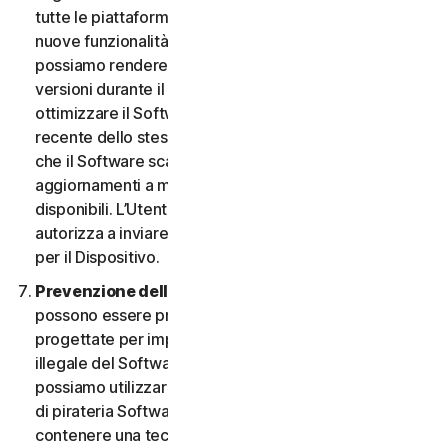
tutte le piattaforme. L’Utente ha il diritto di ricevere
nuove funzionalità e versioni del Software non appena
possiamo rendere disponibili tali funzionalità e
versioni durante il Periodo del Servizio. Al fine di
ottimizzare il Software e di ottenere la versione più
recente dello stesso, l’Utente accetta la possibilità
che il Software scarichi e installi nuove versioni e
aggiornamenti a mano a mano che li rendiamo
disponibili. L’Utente accetta inoltre di ricevere e ci
autorizza a inviare le nuove versioni e aggiornamenti
per il Dispositivo.
Prevenzione della pirateria software.
Nel Software
possono essere presenti misure tecnologiche
progettate per impedire l’utilizzo senza licenza o
illegale del Software. L’Utente accetta che noi
possiamo utilizzare tali misure per proteggerci da atti
di pirateria Software (ad esempio, il Software può
contenere una tecnologia di applicazione che limita la