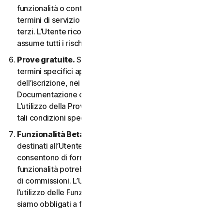
funzionalità o contenuti possono essere soggetti ai
termini di servizio e alle informative sulla privacy di tali
terzi. L’Utente riconosce la sola responsabilità e si
assume tutti i rischi derivanti dall’uso di risorse di terzi.
Prove gratuite.
Se offriamo una Prova gratuita, i
termini specifici applicabili saranno forniti al momento
dell’iscrizione, nei materiali promozionali e/o nella
Documentazione che ne descrivono i dettagli.
L’utilizzo della Prova gratuita è soggetto al rispetto di
tali condizioni specifiche.
Funzionalità Beta.
Possiamo includere nei Servizi
destinati all’Utente le funzionalità Beta che
consentono di fornire feedback. L’utilizzo di tali
funzionalità potrebbe essere soggetto al pagamento
di commissioni. L’Utente comprende e accetta che
l’utilizzo delle Funzionalità Beta è volontario e non
siamo obbligati a fornire alcuna Funzionalità Beta.