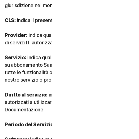
giurisdizione nel mondo.
CLS:
indica il presente Contratto di Licenza e Servizi.
Provider:
indica qualsiasi nostro rivenditore o provider
di servizi IT autorizzato.
Servizio:
indica qualsiasi nostro servizio o offerta basata
su abbonamento SaaS (software as-a-service) insieme a
tutte le funzionalità o servizi associati, nonché qualsiasi
nostro servizio o prodotto una tantum.
Diritto al servizio:
indica il numero e il tipo di Dispositivi
autorizzati a utilizzare il Software, come specificato nella
Documentazione.
Periodo del Servizio:
indica la durata del Servizio.