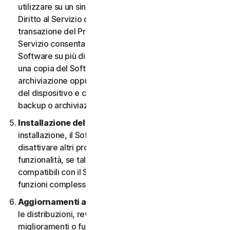
utilizzare su un singolo Dispositivo, a meno che il
Diritto al Servizio o la documentazione relativa alla
transazione del Provider da cui è stato ottenuto il
Servizio consenta espressamente di utilizzare il
Software su più di un Dispositivo. È possibile eseguire
una copia del Software avente finalità di backup o
archiviazione oppure copiare il Software sull’hard disk
del dispositivo e conservare l’originale solo per fini di
backup o archiviazione.
Installazione del software.
Durante la procedura di
installazione, il Software potrebbe disinstallare o
disattivare altri prodotti per la sicurezza, o le relative
funzionalità, se tali prodotti o funzionalità non sono
compatibili con il Software o allo scopo di migliorare le
funzioni complessive del Software.
Aggiornamenti automatici dei contenuti.
Non tutte
le distribuzioni, revisioni, aggiornamenti,
miglioramenti o funzionalità saranno disponibili su