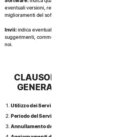
Software:
indica qualsiasi nostro software, inclusi
eventuali versioni, revisioni, aggiornamenti o
miglioramenti del software.
Invii:
indica eventuali feedback, recensioni,
suggerimenti, commenti o idee relativi ai Servizi inviati a
noi.
CLAUSOLA 2 - CONDIZIONI
GENERALI DEL SERVIZIO
Utilizzo dei Servizi.
Periodo del Servizio.
Annullamento del Servizio.
Aggiornamenti dei contenuti.