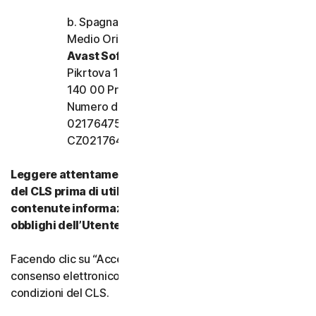
b. Spagna, Francia, Italia e resto d’Europa,
Medio Oriente e Africa
Avast Software s.r.o.
Pikrtova 1737/1a, Nusle,
140 00 Praga 4, Repubblica Ceca
Numero di registrazione dell’azienda:
02176475 e numero di partita IVA:
CZ02176475
Leggere attentamente tutti i termini e le condizioni
del CLS prima di utilizzare i nostri Servizi. Vi sono
contenute informazioni importanti su diritti e
obblighi dell’Utente.
Facendo clic su “Accetto” o indicando in altro modo il
consenso elettronico, si accettano i termini e le
condizioni del CLS.