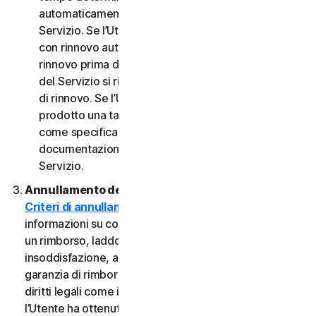
automaticamente al termine del Periodo del
Servizio. Se l’Utente dispone di un abbonamento
con rinnovo automatico, a meno che non annulli il
rinnovo prima della data di fatturazione, il Periodo
del Servizio si rinnoverà automaticamente alla data
di rinnovo. Se l’Utente dispone di un servizio o di un
prodotto una tantum, il Periodo del servizio durerà
come specificato nella Documentazione o nella
documentazione applicabile dal Provider del
Servizio.
Annullamento del Servizio.
Consultare i nostri
Criteri di annullamento e di rimborso
per
informazioni su come annullare il contratto e ottenere
un rimborso, laddove applicabile. In caso di
insoddisfazione, alcuni Servizi possono includere una
garanzia di rimborso, indipendentemente da eventuali
diritti legali come i diritti di recesso. Tuttavia, se
l’Utente ha ottenuto il diritto di utilizzare il Servizio