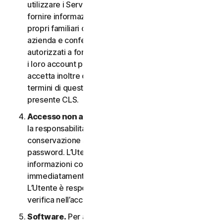
utilizzare i Servizi. In questo caso è necessario
fornire informazioni veritiere e accurate su di sé, i
propri familiari o i dipendenti della propria Piccola
azienda e confermare di essere debitamente
autorizzati a fornire tali informazioni e a monitorare
i loro account per loro conto. L’Utente
accetta inoltre di informare tali persone riguardo ai
termini di questo CLS e garantire la compliance al
presente CLS.
Accesso non autorizzato all’account
. L’Utente ha
la responsabilità esclusiva di garantire la
conservazione sicura del proprio nome utente e
password. L’Utente non deve condividere queste
informazioni con altri e si impegna a riportare
immediatamente qualsiasi utilizzo non autorizzato.
L’Utente è responsabile di qualsiasi attività che si
verifica nell’account.
Software.
Per accedere e utilizzare determinati