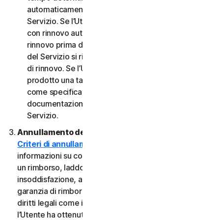
automaticamente al termine del Periodo del
Servizio. Se l’Utente dispone di un abbonamento
con rinnovo automatico, a meno che non annulli il
rinnovo prima della data di fatturazione, il Periodo
del Servizio si rinnoverà automaticamente alla data
di rinnovo. Se l’Utente dispone di un servizio o di un
prodotto una tantum, il Periodo del servizio durerà
come specificato nella Documentazione o nella
documentazione applicabile dal Provider del
Servizio.
Annullamento del Servizio.
Consultare i nostri
Criteri di annullamento e di rimborso
per
informazioni su come annullare il contratto e ottenere
un rimborso, laddove applicabile. In caso di
insoddisfazione, alcuni Servizi possono includere una
garanzia di rimborso, indipendentemente da eventuali
diritti legali come i diritti di recesso. Tuttavia, se
l’Utente ha ottenuto il diritto di utilizzare il Servizio