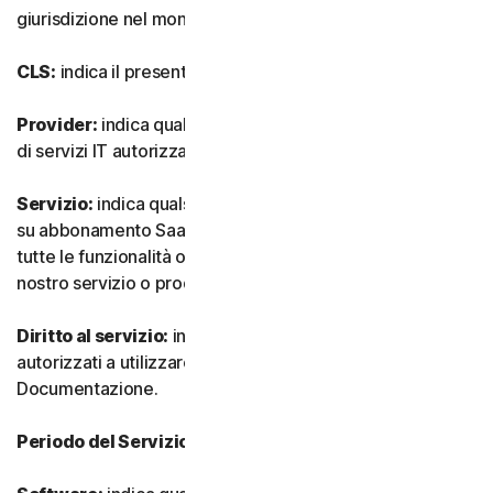
giurisdizione nel mondo.
CLS:
indica il presente Contratto di Licenza e Servizi.
Provider:
indica qualsiasi nostro rivenditore o provider
di servizi IT autorizzato.
Servizio:
indica qualsiasi nostro servizio o offerta basata
su abbonamento SaaS (software as-a-service) insieme a
tutte le funzionalità o servizi associati, nonché qualsiasi
nostro servizio o prodotto una tantum.
Diritto al servizio:
indica il numero e il tipo di Dispositivi
autorizzati a utilizzare il Software, come specificato nella
Documentazione.
Periodo del Servizio:
indica la durata del Servizio.