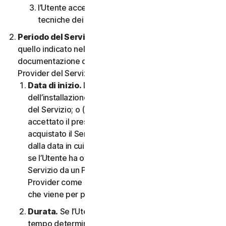
l’Utente accetta di rispettare tutte le limitazioni
tecniche dei Servizi e/o del Software.
Periodo del Servizio.
Il Periodo del Servizio sarà
quello indicato nella Documentazione o nella
documentazione di transazione applicabile dal
Provider del Servizio.
Data di inizio.
Dovrà partire (a) dalla data
dell’installazione iniziale del Software o dell’utilizzo
del Servizio; o (b) dalla data in cui l’Utente ha
accettato il presente CLS; o (c) se l’Utente ha
acquistato il Servizio dal nostro negozio online,
dalla data in cui è stato completato l’acquisto; o (d)
se l’Utente ha ottenuto il diritto di utilizzare il
Servizio da un Provider, dalla data stabilita da tale
Provider come applicabile, qualunque sia la data
che viene per prima.
Durata.
Se l’Utente dispone di un abbonamento a
tempo determinato, il Servizio terminerà