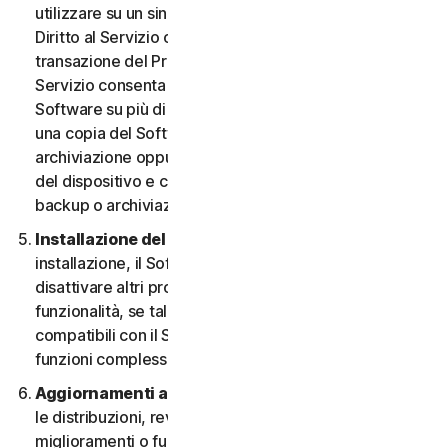
utilizzare su un singolo Dispositivo, a meno che il
Diritto al Servizio o la documentazione relativa alla
transazione del Provider da cui è stato ottenuto il
Servizio consenta espressamente di utilizzare il
Software su più di un Dispositivo. È possibile eseguire
una copia del Software avente finalità di backup o
archiviazione oppure copiare il Software sull’hard disk
del dispositivo e conservare l’originale solo per fini di
backup o archiviazione.
Installazione del software.
Durante la procedura di
installazione, il Software potrebbe disinstallare o
disattivare altri prodotti per la sicurezza, o le relative
funzionalità, se tali prodotti o funzionalità non sono
compatibili con il Software o allo scopo di migliorare le
funzioni complessive del Software.
Aggiornamenti automatici dei contenuti.
Non tutte
le distribuzioni, revisioni, aggiornamenti,
miglioramenti o funzionalità saranno disponibili su