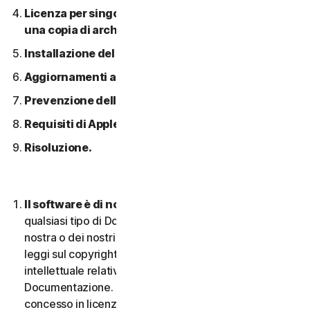
Licenza per singolo dispositivo; consentita solo
una copia di archivio o di backup.
Installazione del software.
Aggiornamenti automatici dei contenuti.
Prevenzione della pirateria software.
Requisiti di Apple.
Risoluzione.
Il software è di nostra proprietà.
Il Software e
qualsiasi tipo di Documentazione sono di proprietà
nostra o dei nostri licenziatari e sono protetti dalle
leggi sul copyright. Ciò include tutti i Diritti di proprietà
intellettuale relativi al Software e alla
Documentazione. Qualsiasi Software fornito da noi è
concesso in licenza e non venduto, e ci riserviamo