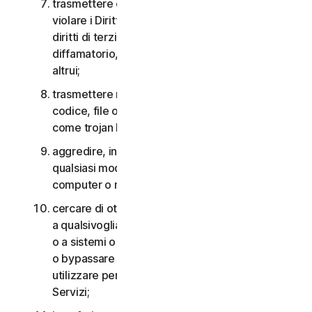
trasmettere o archiviare materiale che potrebbe
violare i Diritti di proprietà intellettuale o altri
diritti di terzi o che risulta illegale, lesivo,
diffamatorio, calunnioso o invasivo della privacy
altrui;
trasmettere materiale che contiene virus o altro
codice, file o programmi per computer dannosi
come trojan horse, worm o time bomb;
aggredire, interferire, negare il servizio in
qualsiasi modo o forma a qualsiasi altra rete,
computer o nodo attraverso i Servizi;
cercare di ottenere un accesso non autorizzato
a qualsivoglia Servizio, agli account di altri utenti
o a sistemi o reti di computer connessi ai Servizi
o bypassare qualsiasi misura che potremmo
utilizzare per prevenire o limitare l’accesso ai
Servizi;