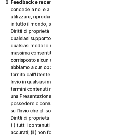
Feedback e recensioni.
Per qualsiasi Invio, l’Utente
concede a noi e alle nostre affiliate l’autorizzazione a
utilizzare, riprodurre, copiare e tradurre il proprio Invio
in tutto il mondo, secondo i termini di protezione dei
Diritti di proprietà intellettuale, in qualsiasi forma e su
qualsiasi supporto, senza alcuna restrizione e in
qualsiasi modo lo riteniamo opportuno, nella misura
massima consentita dalla legge applicabile. Non sarà
corrisposto alcun compenso per l’uso dell’Invio. Non
abbiamo alcun obbligo di pubblicare o utilizzare l’Invio
fornito dall’Utente e possiamo rimuovere qualsiasi
Invio in qualsiasi momento, in particolare se viola i
termini contenuti nel presente documento. Fornendo
una Presentazione, l’Utente dichiara e garantisce di
possedere o comunque controllare tutti i diritti
sull’Invio che gli sono necessari per fornirlo, inclusi i
Diritti di proprietà intellettuale. L’Utente accetta che:
(i) tutti i contenuti dei propri Invii devono essere
accurati; (ii) non fornirà Invii ritenuti falsi, inesatti o