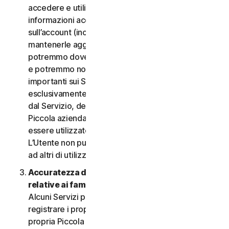
accedere e utilizzare i Servizi. È importante fornire
informazioni accurate, complete e aggiornate
sull’account (incluso un indirizzo e-mail valido) e
mantenerle aggiornate. In caso contrario,
potremmo dover sospendere o chiudere l’account
e potremmo non riuscire a inviare notifiche
importanti sui Servizi. L’account è personale ed
esclusivamente a uso dell’Utente (o, se consentito
dal Servizio, dei relativi familiari o della relativa
Piccola azienda) per gestire i Servizi, e non deve
essere utilizzato da terzi per alcuno scopo.
L’Utente non può vendere, trasferire o consentire
ad altri di utilizzare le credenziali dell’account.
Accuratezza delle informazioni (incluse quelle
relative ai familiari o alla Piccola azienda)
.
Alcuni Servizi potrebbero consentire all’Utente di
registrare i propri familiari, i dipendenti della
propria Piccola azienda o i propri dispositivi per