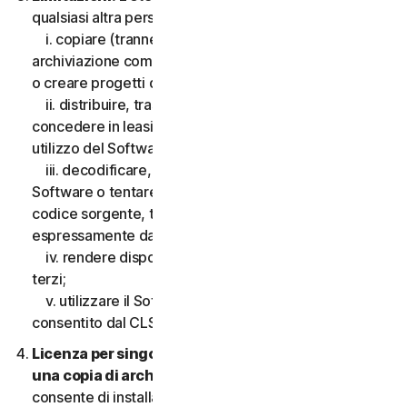
qualsiasi altra persona, quanto segue:
i. copiare (tranne che per scopi di backup o
archiviazione come consentito di seguito), modificare
o creare progetti derivati basati sul Software;
ii. distribuire, trasferire, concedere in licenza,
concedere in leasing, prestare o noleggiare il diritto di
utilizzo del Software a terzi;
iii. decodificare, decompilare o disassemblare il
Software o tentare in qualsiasi modo di scoprire il
codice sorgente, tranne e solo nella misura consentita
espressamente dalla legge applicabile;
iv. rendere disponibili le funzionalità del Software a
terzi;
v. utilizzare il Software in qualsiasi modo non
consentito dal CLS.
Licenza per singolo dispositivo; consentita solo
una copia di archivio o di backup.
Il presente CLS
consente di installare solo una copia del Software da