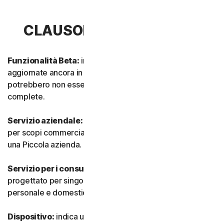
CLAUSOLA 1 - DEFINIZIONI
Funzionalità Beta:
indica funzionalità nuove e/o
aggiornate ancora in modalità test. Tali funzionalità
potrebbero non essere ancora completamente attive o
complete.
Servizio aziendale:
indica qualsiasi Servizio progettato
per scopi commerciali e destinato all’utilizzo interno in
una Piccola azienda.
Servizio per i consumatori:
indica qualsiasi Servizio
progettato per singoli consumatori e destinato all’utilizzo
personale e domestico.
Dispositivo:
indica un computer, un laptop, uno