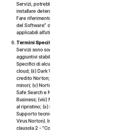
Servizi, potrebbe essere necessario scaricare e
installare determinati Software su un Dispositivo.
Fare riferimento alla clausola 3 - “Termini di Licenza
del Software” del CLS per i termini e le condizioni
applicabili all’utilizzo di tale Software.
Termini Specifici di alcuni Servizi.
I seguenti
Servizi sono soggetti a termini e condizioni
aggiuntivi stabiliti nella clausola 4 - “Termini
Specifici di alcuni Servizi” del CLS: (i) Backup nel
cloud; (ii) Dark Web Monitoring; (iii) Portale del
credito Norton; (iv) Norton Family e Protezione
minori; (v) Norton Password Manager; (vi) Norton
Safe Search e Norton Safe Web; (vii) Norton Small
Business; (viii) Norton VPN; (ix) Servizi di supporto
al ripristino; (x) Social Media Monitoring e (xi)
Supporto tecnico (inclusa la Promessa Protezione
Virus Norton). In caso di conflitto o incoerenza tra la
clausola 2 - “Condizioni Generali del Servizio” e la