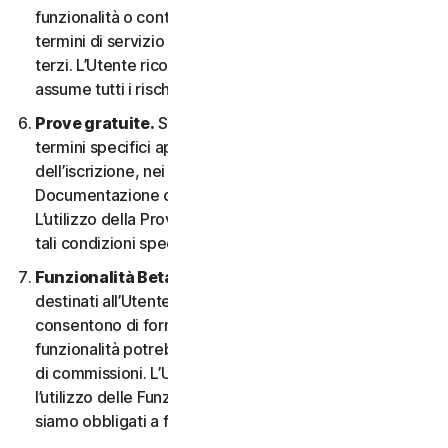
funzionalità o contenuti possono essere soggetti ai
termini di servizio e alle informative sulla privacy di tali
terzi. L’Utente riconosce la sola responsabilità e si
assume tutti i rischi derivanti dall’uso di risorse di terzi.
Prove gratuite.
Se offriamo una Prova gratuita, i
termini specifici applicabili saranno forniti al momento
dell’iscrizione, nei materiali promozionali e/o nella
Documentazione che ne descrivono i dettagli.
L’utilizzo della Prova gratuita è soggetto al rispetto di
tali condizioni specifiche.
Funzionalità Beta.
Possiamo includere nei Servizi
destinati all’Utente le funzionalità Beta che
consentono di fornire feedback. L’utilizzo di tali
funzionalità potrebbe essere soggetto al pagamento
di commissioni. L’Utente comprende e accetta che
l’utilizzo delle Funzionalità Beta è volontario e non
siamo obbligati a fornire alcuna Funzionalità Beta.