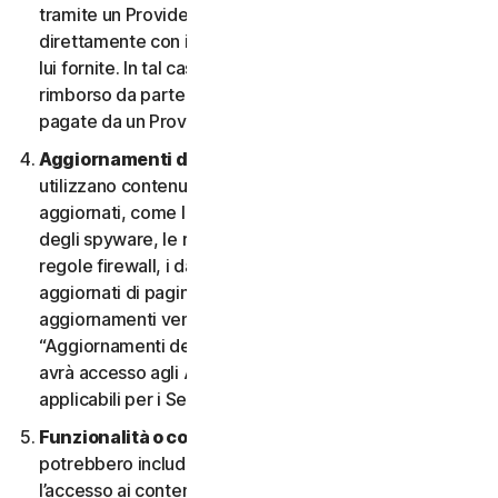
tramite un Provider e desidera annullarlo, deve farlo
direttamente con il Provider, seguendo le istruzioni da
lui fornite. In tal caso, non si ha diritto a nessun
rimborso da parte nostra di eventuali commissioni
pagate da un Provider.
Aggiornamenti dei contenuti.
Alcuni Servizi
utilizzano contenuti che vengono periodicamente
aggiornati, come le definizioni dei virus, le definizioni
degli spyware, le regole antispam, gli elenchi URL, le
regole firewall, i dati di vulnerabilità e gli elenchi
aggiornati di pagine web autenticate. Questi
aggiornamenti vengono definiti collettivamente
“Aggiornamenti dei contenuti”. In tal caso, l’Utente
avrà accesso agli Aggiornamenti dei contenuti
applicabili per i Servizi durante il Periodo del Servizio.
Funzionalità o contenuti di terzi.
I Servizi
potrebbero includere funzionalità di terzi o consentire
l’accesso ai contenuti di un sito Web di terzi. Tali