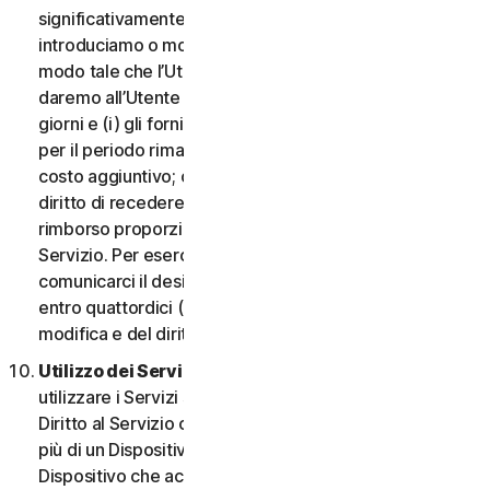
significativamente dannosa per l’Utente o
introduciamo o modifichiamo i criteri di idoneità in
modo tale che l’Utente non abbia più diritto ai Servizi,
daremo all’Utente un preavviso di quattordici (14)
giorni e (i) gli forniremo servizi comparabili o superiori
per il periodo rimanente del Servizio senza alcun
costo aggiuntivo; oppure (ii) concederemo all’Utente il
diritto di recedere dal contratto e ricevere un
rimborso proporzionale per il periodo rimanente del
Servizio. Per esercitare questo diritto, l’Utente deve
comunicarci il desiderio di rescindere il contratto
entro quattordici (14) giorni dalla notifica della
modifica e del diritto di rescissione.
Utilizzo dei Servizi in una rete.
L’Utente può
utilizzare i Servizi su una rete a condizione che il
Diritto al Servizio consenta di accedere o utilizzarli su
più di un Dispositivo e a condizione che ogni
Dispositivo che accede a o utilizza i Servizi per i