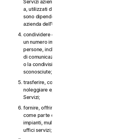
Servizi aziendali non possono essere accessibili
a, utilizzati da o condivisi con persone che non
sono dipendenti o non fanno parte della Piccola
azienda dell’Utente;
condividere qualsiasi dato o altro contenuto con
un numero irragionevolmente elevato di
persone, incluso, a titolo esemplificativo, l’invio
di comunicazioni a un gran numero di destinatari
o la condivisione di contenuti con persone
sconosciute;
trasferire, concedere in licenza, affittare,
noleggiare e/o prestare il diritto di utilizzare i
Servizi;
fornire, offrire o rendere disponibili i Servizi
come parte di un accordo per la gestione di
impianti, multiproprietà, provider di servizi o
uffici servizi;