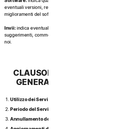
Software:
indica qualsiasi nostro software, inclusi
eventuali versioni, revisioni, aggiornamenti o
miglioramenti del software.
Invii:
indica eventuali feedback, recensioni,
suggerimenti, commenti o idee relativi ai Servizi inviati a
noi.
CLAUSOLA 2 - CONDIZIONI
GENERALI DEL SERVIZIO
Utilizzo dei Servizi.
Periodo del Servizio.
Annullamento del Servizio.
Aggiornamenti dei contenuti.