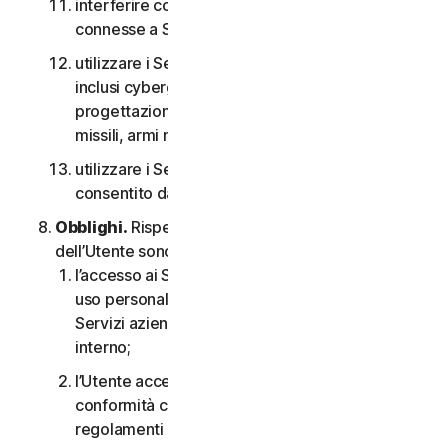
interferire con o interrompere server o reti
connesse a Software o Servizi;
utilizzare i Servizi per qualsiasi scopo militare,
inclusi cyberguerra, sviluppo di armi,
progettazione, fabbricazione o produzione di
missili, armi nucleari, chimiche o biologiche;
utilizzare i Servizi in qualsiasi modo non
consentito dal CLS.
Obblighi.
Rispetto all’uso del Servizio, gli obblighi
dell’Utente sono i seguenti:
l’accesso ai Servizi per i consumatori è solo per
uso personale o domestico oppure, nel caso dei
Servizi aziendali, è solo per uso aziendale
interno;
l’Utente accetta di utilizzare i Servizi in
conformità con il CLS e tutte le leggi e i
regolamenti applicabili;