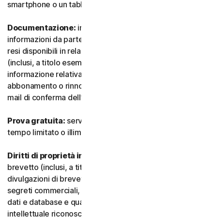
smartphone o un tablet.
Documentazione:
indica tutti i documenti e le
informazioni da parte nostra che accompagnano o sono
resi disponibili in relazione al Servizio e/o al Software
(inclusi, a titolo esemplificativo e non esaustivo, qualsiasi
informazione relativa a confezione, acquisto,
abbonamento o rinnovo, come un acquisto, ricevuta o e-
mail di conferma dell’iscrizione o del rinnovo).
Prova gratuita:
servizio offerto su base gratuita, a
tempo limitato o illimitato.
Diritti di proprietà intellettuale:
indica i diritti di
brevetto (inclusi, a titolo esemplificativo, domande e
divulgazioni di brevetti), invenzioni, diritti d’autore,
segreti commerciali, diritti morali, know-how, diritti su
dati e database e qualsiasi altro diritto di proprietà
intellettuale riconosciuto in qualsiasi Paese o