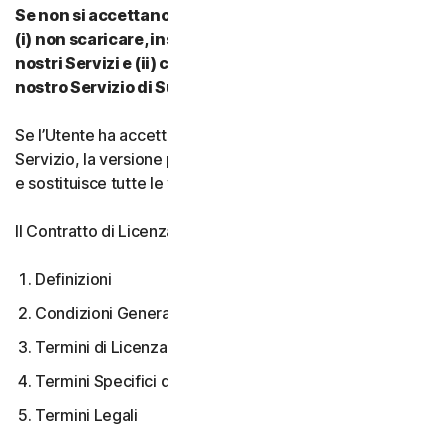
Se non si accettano i termini e le condizioni del CLS:
(i) non scaricare, installare, accedere a o utilizzare i
nostri Servizi e (ii) contattare il proprio Provider o il
nostro Servizio di Supporto Clienti.
Se l’Utente ha accettato più versioni del CLS per un
Servizio, la versione più recente accettata è quella valida
e sostituisce tutte le versioni precedenti.
Il Contratto di Licenza e Servizi copre:
Definizioni
Condizioni Generali del Servizio
Termini di Licenza Software
Termini Specifici di alcuni Servizi
Termini Legali