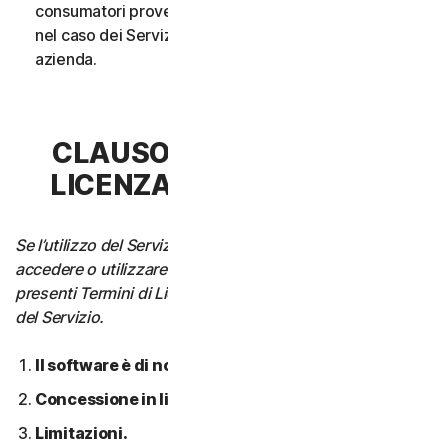
consumatori provenga da un unico nucleo familiare o,
nel caso dei Servizi aziendali, da un’unica Piccola
azienda.
CLAUSOLA 3 - TERMINI DI
LICENZA DEL SOFTWARE
Se l’utilizzo del Servizio richiede di scaricare, installare,
accedere o utilizzare il Software su un Dispositivo, i
presenti Termini di Licenza si applicano anche all’utilizzo
del Servizio.
Il software è di nostra proprietà.
Concessione in licenza.
Limitazioni.