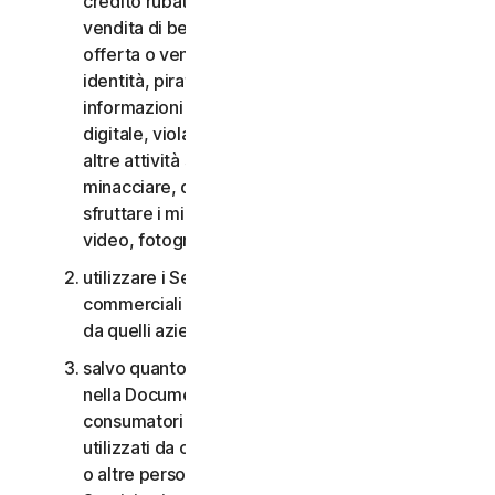
credito rubate, vendita di beni rubati, offerta o
vendita di beni proibiti, militari e a duplice uso,
offerta o vendita di sostanze controllate, furti di
identità, pirateria informatica, pharming, furto di
informazioni in qualsiasi forma o scala, pirateria
digitale, violazioni della proprietà intellettuale e
altre attività simili; molestare, perseguitare,
minacciare, danneggiare o controllare altri o
sfruttare i minori in qualsiasi modo, inclusi audio,
video, fotografie, contenuti digitali, ecc.;
utilizzare i Servizi per i consumatori per scopi
commerciali o i Servizi aziendali per scopi diversi
da quelli aziendali interni;
salvo quanto diversamente previsto nel CLS o
nella Documentazione, i Servizi per i
consumatori non possono essere accessibili a,
utilizzati da o condivisi con familiari, non familiari
o altre persone che non risiedono con l’Utente e i