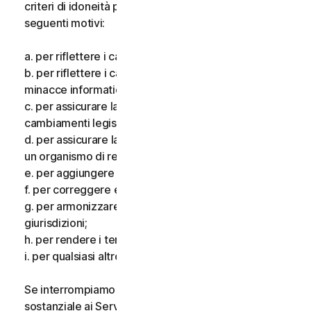
criteri di idoneità per i Servizi, per uno o più dei
seguenti motivi:
a. per riflettere i cambiamenti delle tecnologie;
b. per riflettere i cambiamenti nella natura delle
minacce informatiche;
c. per assicurare la conformità alla legge e riflettere i
cambiamenti legislativi;
d. per assicurare la conformità ai requisiti imposti da
un organismo di regolamentazione;
e. per aggiungere funzionalità aggiuntive;
f. per correggere eventuali errori;
g. per armonizzare i servizi o i termini in più
giurisdizioni;
h. per rendere i termini più chiari; e
i. per qualsiasi altro valido motivo.
Se interrompiamo i Servizi, apportiamo una modifica
sostanziale ai Servizi che potrebbe essere