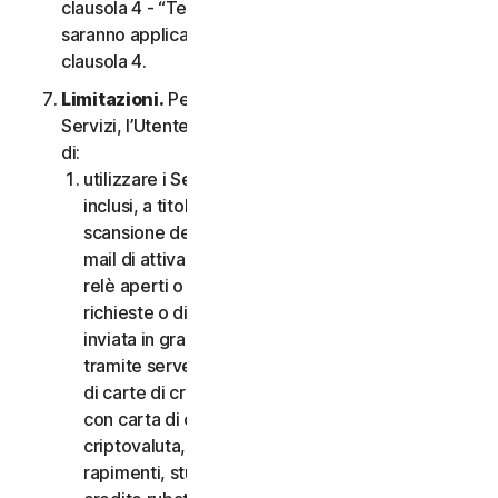
clausola 4 - “Termini Specifici di alcuni Servizi”,
saranno applicabili le condizioni contenute nella
clausola 4.
Limitazioni.
Per quanto riguarda l’utilizzo dei
Servizi, l’Utente non può, né può consentire ad altri
di:
utilizzare i Servizi per scopi illegali o fraudolenti,
inclusi, a titolo esemplificativo ma non esaustivo,
scansione delle porte, invio di spam, invio di e-
mail di attivazione o disattivazione, scansione di
relè aperti o proxy aperti, invio di e-mail non
richieste o di qualsiasi versione o tipo di e-mail
inviata in grandi quantità anche se indirizzata
tramite server di terzi, lancio di pop-up, utilizzo
di carte di credito rubate, messa in atto di frodi
con carta di credito, frodi finanziarie, frodi in
criptovaluta, occultamenti, estorsioni, ricatti,
rapimenti, stupri, omicidi, vendita di carte di