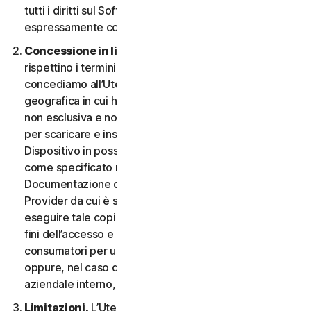
tutti i diritti sul Software e la Documentazione non
espressamente concessi nel CLS.
Concessione in licenza.
A condizione che si
rispettino i termini e le condizioni del CLS,
concediamo all’Utente, nel territorio o nell’area
geografica in cui ha acquisito il Software, una licenza
non esclusiva e non trasferibile a tempo indeterminato
per scaricare e installare una copia del Software sul
Dispositivo in possesso o controllato dall'Utente,
come specificato nel Diritto al Servizio o nella
Documentazione della transazione applicabile dal
Provider da cui è stato ottenuto il Servizio, e per
eseguire tale copia del Software esclusivamente ai
fini dell’accesso e dell’utilizzo dei Servizi per i
consumatori per uso personale non commerciale,
oppure, nel caso dei Servizi aziendali, per uso
aziendale interno, durante il Periodo del Servizio.
Limitazioni.
L’Utente non può, né può permettere a