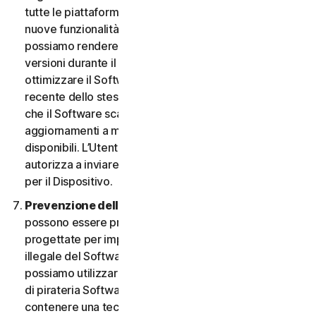
tutte le piattaforme. L’Utente ha il diritto di ricevere
nuove funzionalità e versioni del Software non appena
possiamo rendere disponibili tali funzionalità e
versioni durante il Periodo del Servizio. Al fine di
ottimizzare il Software e di ottenere la versione più
recente dello stesso, l’Utente accetta la possibilità
che il Software scarichi e installi nuove versioni e
aggiornamenti a mano a mano che li rendiamo
disponibili. L’Utente accetta inoltre di ricevere e ci
autorizza a inviare le nuove versioni e aggiornamenti
per il Dispositivo.
Prevenzione della pirateria software.
Nel Software
possono essere presenti misure tecnologiche
progettate per impedire l’utilizzo senza licenza o
illegale del Software. L’Utente accetta che noi
possiamo utilizzare tali misure per proteggerci da atti
di pirateria Software (ad esempio, il Software può
contenere una tecnologia di applicazione che limita la