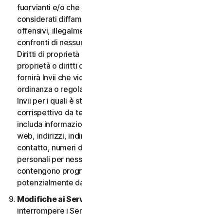
fuorvianti e/o che possano essere ragionevolmente
considerati diffamatori, calunniosi, deprecabili,
offensivi, illegalmente intimidatori o molesti nei
confronti di nessuno; (iii) non fornirà Invii che violano i
Diritti di proprietà intellettuale di terzi o altri diritti di
proprietà o diritti di pubblicità o privacy; (iv) non
fornirà Invii che violano qualsiasi legge, statuto,
ordinanza o regolamento applicabile; (v) non fornirà
Invii per i quali è stato compensato o concesso alcun
corrispettivo da terzi; (vi) non fornirà alcun Invio che
includa informazioni che fanno riferimento ad altri siti
web, indirizzi, indirizzi e-mail, informazioni di
contatto, numeri di telefono o altre informazioni
personali per nessuno; e (vii) non fornirà Invii che
contengono programmi o file di computer
potenzialmente dannosi.
Modifiche ai Servizi.
Potremmo modificare o
interrompere i Servizi oppure introdurre o variare i