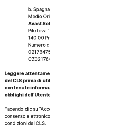
b. Spagna, Francia, Italia e resto d’Europa,
Medio Oriente e Africa
Avast Software s.r.o.
Pikrtova 1737/1a, Nusle,
140 00 Praga 4, Repubblica Ceca
Numero di registrazione dell’azienda:
02176475 e numero di partita IVA:
CZ02176475
Leggere attentamente tutti i termini e le condizioni
del CLS prima di utilizzare i nostri Servizi. Vi sono
contenute informazioni importanti su diritti e
obblighi dell’Utente.
Facendo clic su “Accetto” o indicando in altro modo il
consenso elettronico, si accettano i termini e le
condizioni del CLS.